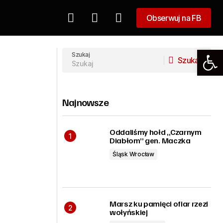
Obserwuj na FB
Obserwuj na FB
Od chuliganów do aktywistów? Polscy
M !
kibice i zmiana społeczna.
Szukaj
Szukaj
Szukaj
Najnowsze
Oddaliśmy hołd „Czarnym
Diabłom” gen. Maczka
Śląsk Wrocław
Marsz ku pamięci ofiar rzezi
m
wołyńskiej