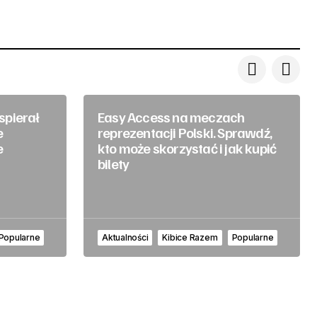
spierał
Easy Access na meczach
e
reprezentacji Polski. Sprawdź,
e
kto może skorzystać i jak kupić
bilety
Popularne
Aktualności
Kibice Razem
Popularne