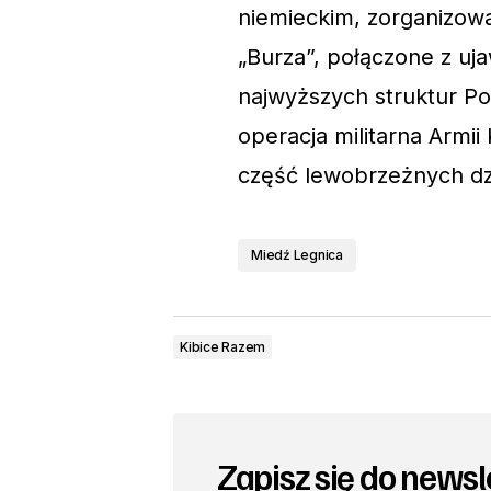
niemieckim, zorganizow
„Burza”, połączone z ujaw
najwyższych struktur P
operacja militarna Armi
część lewobrzeżnych dz
Miedź Legnica
Kibice Razem
Zapisz się do newsl