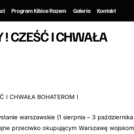
ści
Program Kibice Razem
Galeria
Kontakt
63 DNI CHWAŁY ! CZEŚĆ I CHWAŁA BOHATERO
 ! CZEŚĆ I CHWAŁA
bice Razem
ŚĆ I CHWAŁA BOHATEROM !
anie warszawskie (1 sierpnia – 3 października
rojne przeciwko okupującym Warszawę wojsko