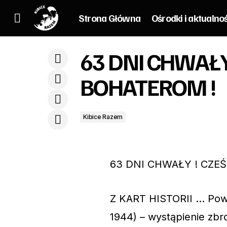
Strona Główna
Ośrodki i aktualno
63 DNI CHWAŁY
#StadionyBezBarier
Ki
BOHATEROM !
Kibice Razem
63 DNI CHWAŁY ! CZE
Z KART HISTORII … Powst
1944) – wystąpienie zb