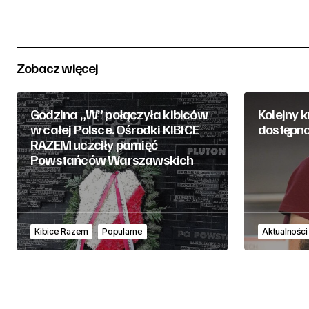
Zobacz więcej
Godzina „W” połączyła kibiców
Kolejny 
w całej Polsce. Ośrodki KIBICE
dostępno
RAZEM uczciły pamięć
Powstańców Warszawskich
Kibice Razem
Popularne
Aktualności