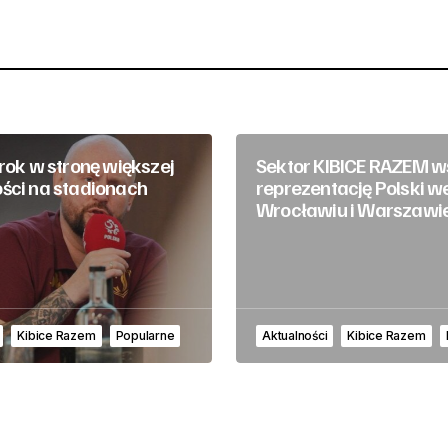
krok w stronę większej
Sektor KIBICE RAZEM w
ści na stadionach
reprezentację Polski w
Wrocławiu i Warszawi
Kibice Razem
Popularne
Aktualności
Kibice Razem