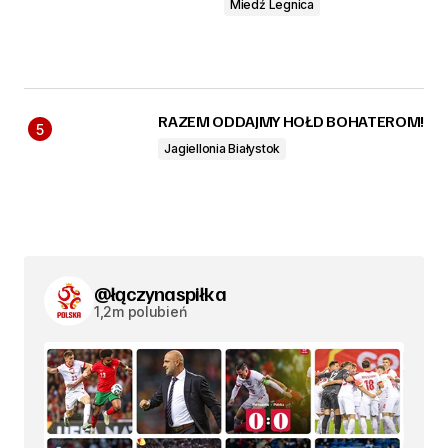
Miedź Legnica
RAZEM ODDAJMY HOŁD BOHATEROM!
Jagiellonia Białystok
@łączynaspiłka
1,2m polubień