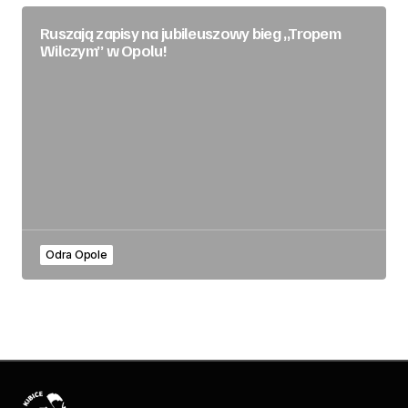
Ruszają zapisy na jubileuszowy bieg „Tropem
Wilczym” w Opolu!
Odra Opole