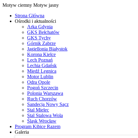
Motyw ciemny
Motyw jasny
Strona Główna
Ośrodki i aktualności
Arka Gdynia
GKS Bełchatów
GKS Tychy
Górnik Zabrze
Jagiellonia Białystok
Korona Kielce
Lech Poznań
Lechia Gdańsk
Miedź Legnica
Motor Lublin
Odra Opole
Pogoń Szczecin
Polonia Warszawa
Ruch Chorzów
Sandecja Nowy Sącz
Stal Mielec
Stal Stalowa Wola
Śląsk Wrocław
Program Kibice Razem
Galeria