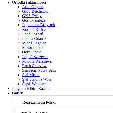
Ośrodki i aktualności
Arka Gdynia
GKS Bełchatów
GKS Tychy
Górnik Zabrze
Jagiellonia Białystok
Korona Kielce
Lech Poznań
Lechia Gdańsk
Miedź Legnica
Motor Lublin
Odra Opole
Pogoń Szczecin
Polonia Warszawa
Ruch Chorzów
Sandecja Nowy Sącz
Stal Mielec
Stal Stalowa Wola
Śląsk Wrocław
Program Kibice Razem
Galeria
Reprezentacja Polski