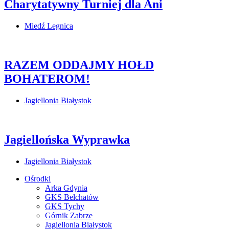
Charytatywny Turniej dla Ani
Miedź Legnica
RAZEM ODDAJMY HOŁD
BOHATEROM!
Jagiellonia Białystok
Jagiellońska Wyprawka
Jagiellonia Białystok
Ośrodki
Arka Gdynia
GKS Bełchatów
GKS Tychy
Górnik Zabrze
Jagiellonia Białystok