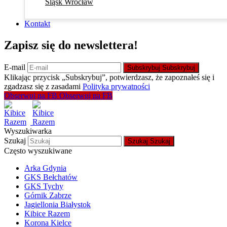
Śląsk Wrocław
Kontakt
Zapisz się do newslettera!
E-mail
Subskrybuj
Subskrybuj
Klikając przycisk „Subskrybuj”, potwierdzasz, że zapoznałeś się i
zgadzasz się z zasadami
Polityka prywatności
Obserwuj na FB
Obserwuj na FB
Wyszukiwarka
Szukaj
Szukaj
Szukaj
Często wyszukiwane
Arka Gdynia
GKS Bełchatów
GKS Tychy
Górnik Zabrze
Jagiellonia Białystok
Kibice Razem
Korona Kielce