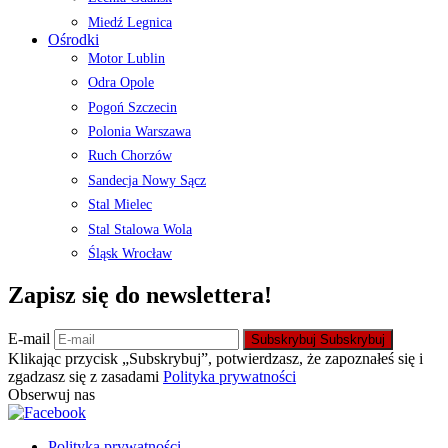
Miedź Legnica
Ośrodki
Motor Lublin
Odra Opole
Pogoń Szczecin
Polonia Warszawa
Ruch Chorzów
Sandecja Nowy Sącz
Stal Mielec
Stal Stalowa Wola
Śląsk Wrocław
Zapisz się do newslettera!
E-mail
Subskrybuj
Subskrybuj
Klikając przycisk „Subskrybuj”, potwierdzasz, że zapoznałeś się i
zgadzasz się z zasadami
Polityka prywatności
Obserwuj nas
Polityka prywatności