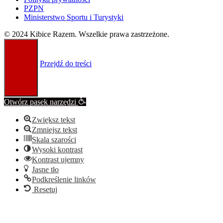
PZPN
Ministerstwo Sportu i Turystyki
© 2024 Kibice Razem. Wszelkie prawa zastrzeżone.
Przejdź do treści
Otwórz pasek narzędzi
Zwiększ tekst
Zmniejsz tekst
Skala szarości
Wysoki kontrast
Kontrast ujemny
Jasne tło
Podkreślenie linków
Resetuj