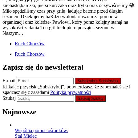
kiełbaski,karczki, piersi kurczaka oraz frytki oraz oczywiście my 😀.
Miło spędziliśmy czas przy grilu, ładując baterie przed długim
sezonem.Dziękujemy baRdzo wolontariuszom za pomoc w
organizacji oraz koledze- Pawłowi, który poraz kolejny stanął na
wysokości zadania.Ten gril to dopiero początek sezonu w
Naszym…
Ruch Chorzów
Ruch Chorzów
Zapisz się do newslettera!
E-mail
Subskrybuj
Subskrybuj
Klikając przycisk „Subskrybuj”, potwierdzasz, że zapoznałeś się i
zgadzasz się z zasadami
Polityka prywatności
Szukaj
Szukaj
Szukaj
Najnowsze
Wspólna pomoc ośrodków.
Stal Mielec