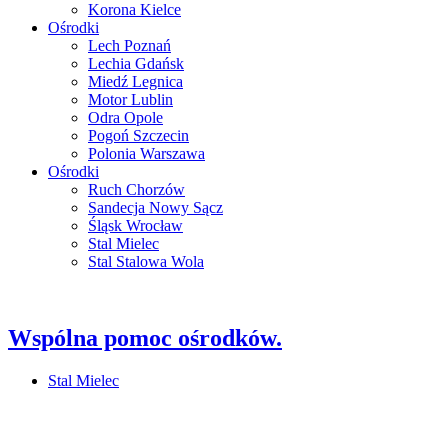
Korona Kielce
Ośrodki
Lech Poznań
Lechia Gdańsk
Miedź Legnica
Motor Lublin
Odra Opole
Pogoń Szczecin
Polonia Warszawa
Ośrodki
Ruch Chorzów
Sandecja Nowy Sącz
Śląsk Wrocław
Stal Mielec
Stal Stalowa Wola
Wspólna pomoc ośrodków.
Stal Mielec