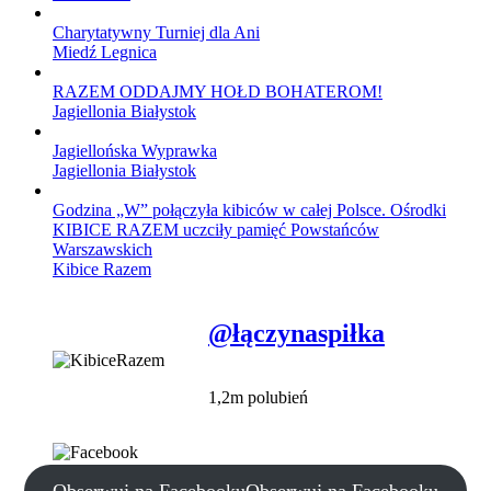
Charytatywny Turniej dla Ani
Miedź Legnica
RAZEM ODDAJMY HOŁD BOHATEROM!
Jagiellonia Białystok
Jagiellońska Wyprawka
Jagiellonia Białystok
Godzina „W” połączyła kibiców w całej Polsce. Ośrodki
KIBICE RAZEM uczciły pamięć Powstańców
Warszawskich
Kibice Razem
@łączynaspiłka
1,2m polubień
Obserwuj na Facebooku
Obserwuj na Facebooku