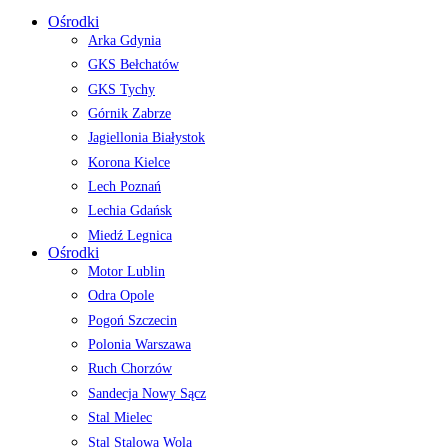
Ośrodki
Arka Gdynia
GKS Bełchatów
GKS Tychy
Górnik Zabrze
Jagiellonia Białystok
Korona Kielce
Lech Poznań
Lechia Gdańsk
Miedź Legnica
Ośrodki
Motor Lublin
Odra Opole
Pogoń Szczecin
Polonia Warszawa
Ruch Chorzów
Sandecja Nowy Sącz
Stal Mielec
Stal Stalowa Wola