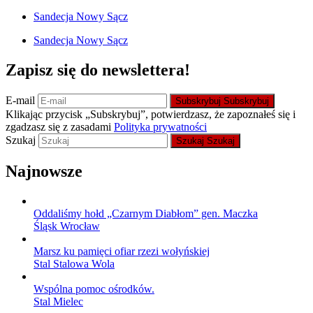
Sandecja Nowy Sącz
Sandecja Nowy Sącz
Zapisz się do newslettera!
E-mail
Subskrybuj
Subskrybuj
Klikając przycisk „Subskrybuj”, potwierdzasz, że zapoznałeś się i
zgadzasz się z zasadami
Polityka prywatności
Szukaj
Szukaj
Szukaj
Najnowsze
Oddaliśmy hołd „Czarnym Diabłom” gen. Maczka
Śląsk Wrocław
Marsz ku pamięci ofiar rzezi wołyńskiej
Stal Stalowa Wola
Wspólna pomoc ośrodków.
Stal Mielec