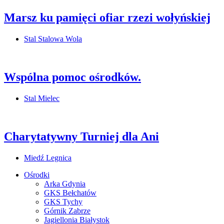
Marsz ku pamięci ofiar rzezi wołyńskiej
Stal Stalowa Wola
Wspólna pomoc ośrodków.
Stal Mielec
Charytatywny Turniej dla Ani
Miedź Legnica
Ośrodki
Arka Gdynia
GKS Bełchatów
GKS Tychy
Górnik Zabrze
Jagiellonia Białystok