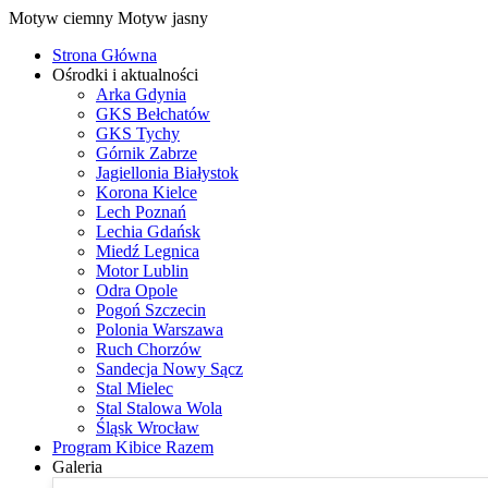
Motyw ciemny
Motyw jasny
Strona Główna
Ośrodki i aktualności
Arka Gdynia
GKS Bełchatów
GKS Tychy
Górnik Zabrze
Jagiellonia Białystok
Korona Kielce
Lech Poznań
Lechia Gdańsk
Miedź Legnica
Motor Lublin
Odra Opole
Pogoń Szczecin
Polonia Warszawa
Ruch Chorzów
Sandecja Nowy Sącz
Stal Mielec
Stal Stalowa Wola
Śląsk Wrocław
Program Kibice Razem
Galeria