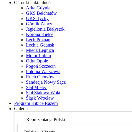
Ośrodki i aktualności
Arka Gdynia
GKS Bełchatów
GKS Tychy
Górnik Zabrze
Jagiellonia Białystok
Korona Kielce
Lech Poznań
Lechia Gdańsk
Miedź Legnica
Motor Lublin
Odra Opole
Pogoń Szczecin
Polonia Warszawa
Ruch Chorzów
Sandecja Nowy Sącz
Stal Mielec
Stal Stalowa Wola
Śląsk Wrocław
Program Kibice Razem
Galeria
Reprezentacja Polski