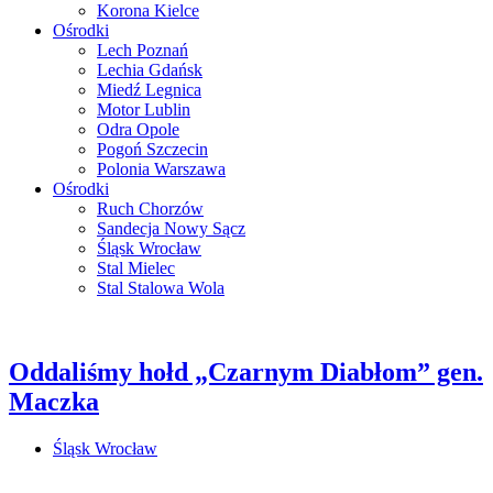
Korona Kielce
Ośrodki
Lech Poznań
Lechia Gdańsk
Miedź Legnica
Motor Lublin
Odra Opole
Pogoń Szczecin
Polonia Warszawa
Ośrodki
Ruch Chorzów
Sandecja Nowy Sącz
Śląsk Wrocław
Stal Mielec
Stal Stalowa Wola
Oddaliśmy hołd „Czarnym Diabłom” gen.
Maczka
Śląsk Wrocław