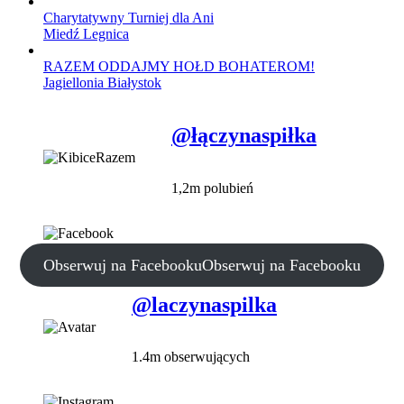
Charytatywny Turniej dla Ani
Miedź Legnica
RAZEM ODDAJMY HOŁD BOHATEROM!
Jagiellonia Białystok
@łączynaspiłka
1,2m polubień
Obserwuj na Facebooku
Obserwuj na Facebooku
@laczynaspilka
1.4m obserwujących