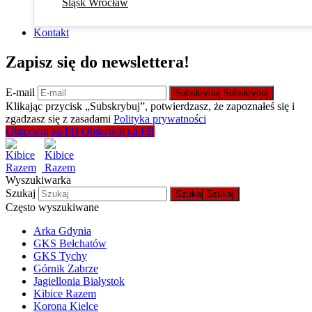
Śląsk Wrocław
Kontakt
Zapisz się do newslettera!
E-mail
Subskrybuj
Subskrybuj
Klikając przycisk „Subskrybuj”, potwierdzasz, że zapoznałeś się i
zgadzasz się z zasadami
Polityka prywatności
Obserwuj na FB
Obserwuj na FB
Wyszukiwarka
Szukaj
Szukaj
Szukaj
Często wyszukiwane
Arka Gdynia
GKS Bełchatów
GKS Tychy
Górnik Zabrze
Jagiellonia Białystok
Kibice Razem
Korona Kielce