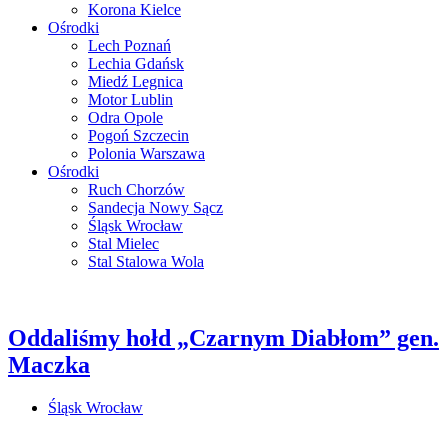
Korona Kielce
Ośrodki
Lech Poznań
Lechia Gdańsk
Miedź Legnica
Motor Lublin
Odra Opole
Pogoń Szczecin
Polonia Warszawa
Ośrodki
Ruch Chorzów
Sandecja Nowy Sącz
Śląsk Wrocław
Stal Mielec
Stal Stalowa Wola
Oddaliśmy hołd „Czarnym Diabłom” gen.
Maczka
Śląsk Wrocław