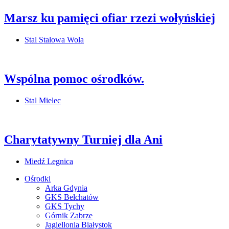
Marsz ku pamięci ofiar rzezi wołyńskiej
Stal Stalowa Wola
Wspólna pomoc ośrodków.
Stal Mielec
Charytatywny Turniej dla Ani
Miedź Legnica
Ośrodki
Arka Gdynia
GKS Bełchatów
GKS Tychy
Górnik Zabrze
Jagiellonia Białystok