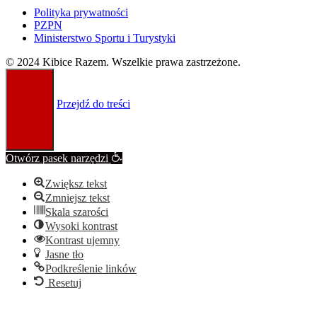
Polityka prywatności
PZPN
Ministerstwo Sportu i Turystyki
© 2024 Kibice Razem. Wszelkie prawa zastrzeżone.
Przejdź do treści
Otwórz pasek narzędzi
Zwiększ tekst
Zmniejsz tekst
Skala szarości
Wysoki kontrast
Kontrast ujemny
Jasne tło
Podkreślenie linków
Resetuj