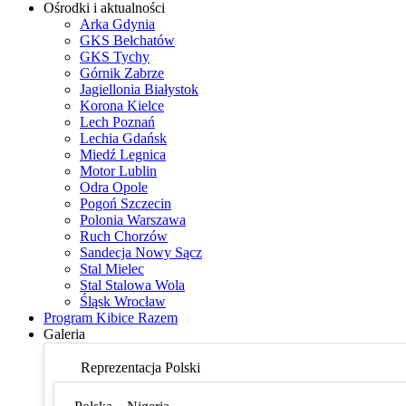
Ośrodki i aktualności
Arka Gdynia
GKS Bełchatów
GKS Tychy
Górnik Zabrze
Jagiellonia Białystok
Korona Kielce
Lech Poznań
Lechia Gdańsk
Miedź Legnica
Motor Lublin
Odra Opole
Pogoń Szczecin
Polonia Warszawa
Ruch Chorzów
Sandecja Nowy Sącz
Stal Mielec
Stal Stalowa Wola
Śląsk Wrocław
Program Kibice Razem
Galeria
Reprezentacja Polski