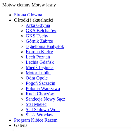
Motyw ciemny
Motyw jasny
Strona Główna
Ośrodki i aktualności
Arka Gdynia
GKS Bełchatów
GKS Tychy
Górnik Zabrze
Jagiellonia Białystok
Korona Kielce
Lech Poznań
Lechia Gdańsk
Miedź Legnica
Motor Lublin
Odra Opole
Pogoń Szczecin
Polonia Warszawa
Ruch Chorzów
Sandecja Nowy Sącz
Stal Mielec
Stal Stalowa Wola
Śląsk Wrocław
Program Kibice Razem
Galeria