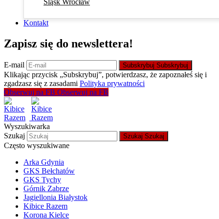
Śląsk Wrocław
Kontakt
Zapisz się do newslettera!
E-mail
Subskrybuj
Subskrybuj
Klikając przycisk „Subskrybuj”, potwierdzasz, że zapoznałeś się i
zgadzasz się z zasadami
Polityka prywatności
Obserwuj na FB
Obserwuj na FB
Wyszukiwarka
Szukaj
Szukaj
Szukaj
Często wyszukiwane
Arka Gdynia
GKS Bełchatów
GKS Tychy
Górnik Zabrze
Jagiellonia Białystok
Kibice Razem
Korona Kielce