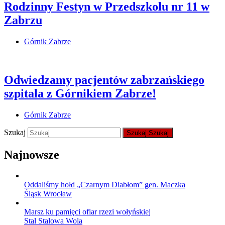
Rodzinny Festyn w Przedszkolu nr 11 w
Zabrzu
Górnik Zabrze
Odwiedzamy pacjentów zabrzańskiego
szpitala z Górnikiem Zabrze!
Górnik Zabrze
Szukaj
Szukaj
Szukaj
Najnowsze
Oddaliśmy hołd „Czarnym Diabłom” gen. Maczka
Śląsk Wrocław
Marsz ku pamięci ofiar rzezi wołyńskiej
Stal Stalowa Wola