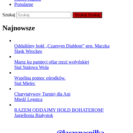
Popularne
Szukaj
Szukaj
Szukaj
Najnowsze
Oddaliśmy hołd „Czarnym Diabłom” gen. Maczka
Śląsk Wrocław
Marsz ku pamięci ofiar rzezi wołyńskiej
Stal Stalowa Wola
Wspólna pomoc ośrodków.
Stal Mielec
Charytatywny Turniej dla Ani
Miedź Legnica
RAZEM ODDAJMY HOŁD BOHATEROM!
Jagiellonia Białystok
@łączynaspiłka