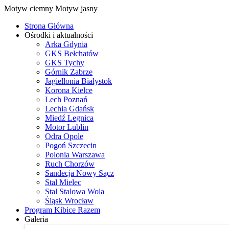
Motyw ciemny
Motyw jasny
Strona Główna
Ośrodki i aktualności
Arka Gdynia
GKS Bełchatów
GKS Tychy
Górnik Zabrze
Jagiellonia Białystok
Korona Kielce
Lech Poznań
Lechia Gdańsk
Miedź Legnica
Motor Lublin
Odra Opole
Pogoń Szczecin
Polonia Warszawa
Ruch Chorzów
Sandecja Nowy Sącz
Stal Mielec
Stal Stalowa Wola
Śląsk Wrocław
Program Kibice Razem
Galeria