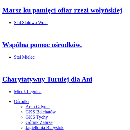
Marsz ku pamięci ofiar rzezi wołyńskiej
Stal Stalowa Wola
Wspólna pomoc ośrodków.
Stal Mielec
Charytatywny Turniej dla Ani
Miedź Legnica
Ośrodki
Arka Gdynia
GKS Bełchatów
GKS Tychy
Górnik Zabrze
Jagiellonia Białystok