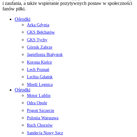
i zaufania, a także wspieranie pozytywnych postaw w społeczności
fanów piłki.
Ośrodki
Arka Gdynia
GKS Bełchatów
GKS Tychy
Górnik Zabrze
Jagiellonia Białystok
Korona Kielce
Lech Poznań
Lechia Gdańsk
Miedź Legnica
Ośrodki
Motor Lublin
Odra Opole
Pogoń Szczecin
Polonia Warszawa
Ruch Chorzów
Sandecja Nowy Sącz