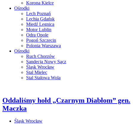
Korona Kielce
Ośrodki
Lech Poznań
Lechia Gdańsk
Miedź Legnica
Motor Lublin
Odra Opole
Pogoń Szczecin
Polonia Warszawa
Ośrodki
Ruch Chorzów
Sandecja Nowy Sącz
Śląsk Wrocław
Stal Mielec
Stal Stalowa Wola
Oddaliśmy hołd „Czarnym Diabłom” gen.
Maczka
Śląsk Wrocław