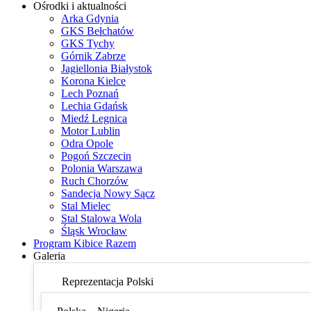
Ośrodki i aktualności
Arka Gdynia
GKS Bełchatów
GKS Tychy
Górnik Zabrze
Jagiellonia Białystok
Korona Kielce
Lech Poznań
Lechia Gdańsk
Miedź Legnica
Motor Lublin
Odra Opole
Pogoń Szczecin
Polonia Warszawa
Ruch Chorzów
Sandecja Nowy Sącz
Stal Mielec
Stal Stalowa Wola
Śląsk Wrocław
Program Kibice Razem
Galeria
Reprezentacja Polski