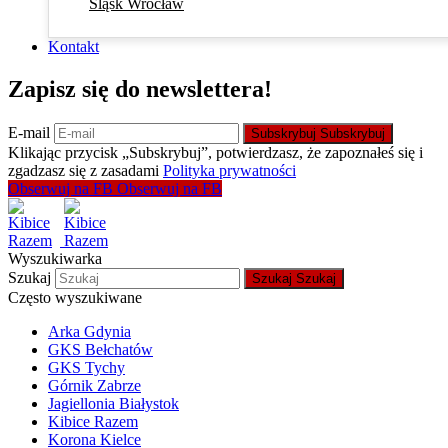
Śląsk Wrocław
Kontakt
Zapisz się do newslettera!
E-mail
Subskrybuj
Subskrybuj
Klikając przycisk „Subskrybuj”, potwierdzasz, że zapoznałeś się i
zgadzasz się z zasadami
Polityka prywatności
Obserwuj na FB
Obserwuj na FB
Wyszukiwarka
Szukaj
Szukaj
Szukaj
Często wyszukiwane
Arka Gdynia
GKS Bełchatów
GKS Tychy
Górnik Zabrze
Jagiellonia Białystok
Kibice Razem
Korona Kielce