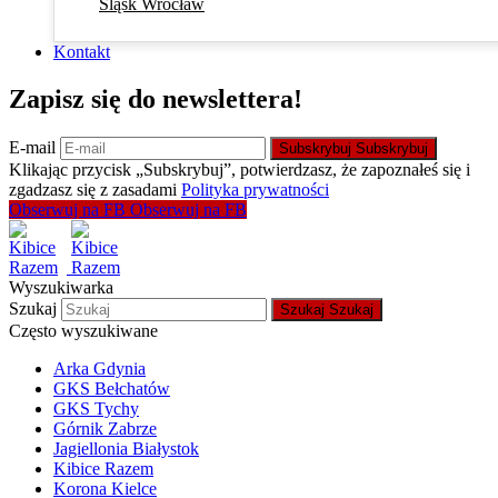
Śląsk Wrocław
Kontakt
Zapisz się do newslettera!
E-mail
Subskrybuj
Subskrybuj
Klikając przycisk „Subskrybuj”, potwierdzasz, że zapoznałeś się i
zgadzasz się z zasadami
Polityka prywatności
Obserwuj na FB
Obserwuj na FB
Wyszukiwarka
Szukaj
Szukaj
Szukaj
Często wyszukiwane
Arka Gdynia
GKS Bełchatów
GKS Tychy
Górnik Zabrze
Jagiellonia Białystok
Kibice Razem
Korona Kielce