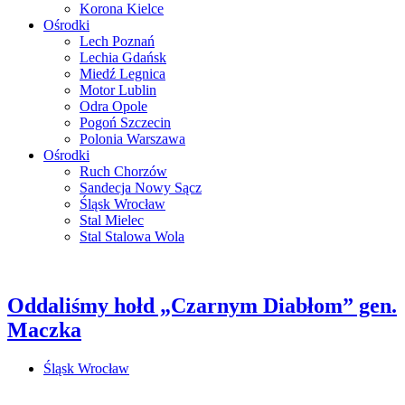
Korona Kielce
Ośrodki
Lech Poznań
Lechia Gdańsk
Miedź Legnica
Motor Lublin
Odra Opole
Pogoń Szczecin
Polonia Warszawa
Ośrodki
Ruch Chorzów
Sandecja Nowy Sącz
Śląsk Wrocław
Stal Mielec
Stal Stalowa Wola
Oddaliśmy hołd „Czarnym Diabłom” gen.
Maczka
Śląsk Wrocław