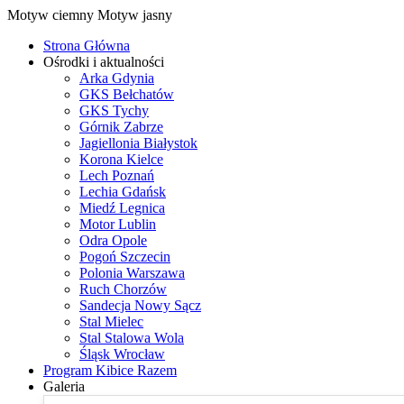
Motyw ciemny
Motyw jasny
Strona Główna
Ośrodki i aktualności
Arka Gdynia
GKS Bełchatów
GKS Tychy
Górnik Zabrze
Jagiellonia Białystok
Korona Kielce
Lech Poznań
Lechia Gdańsk
Miedź Legnica
Motor Lublin
Odra Opole
Pogoń Szczecin
Polonia Warszawa
Ruch Chorzów
Sandecja Nowy Sącz
Stal Mielec
Stal Stalowa Wola
Śląsk Wrocław
Program Kibice Razem
Galeria