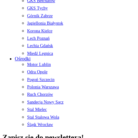
GKS Bełchatów
GKS Tychy
Górnik Zabrze
Jagiellonia Białystok
Korona Kielce
Lech Poznań
Lechia Gdańsk
Miedź Legnica
Ośrodki
Motor Lublin
Odra Opole
Pogoń Szczecin
Polonia Warszawa
Ruch Chorzów
Sandecja Nowy Sącz
Stal Mielec
Stal Stalowa Wola
Śląsk Wrocław
Zapisz się do newslettera!