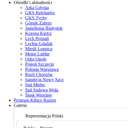
Ośrodki i aktualności
Arka Gdynia
GKS Bełchatów
GKS Tychy
Górnik Zabrze
Jagiellonia Białystok
Korona Kielce
Lech Poznań
Lechia Gdańsk
Miedź Legnica
Motor Lublin
Odra Opole
Pogoń Szczecin
Polonia Warszawa
Ruch Chorzów
Sandecja Nowy Sącz
Stal Mielec
Stal Stalowa Wola
Śląsk Wrocław
Program Kibice Razem
Galeria
Reprezentacja Polski