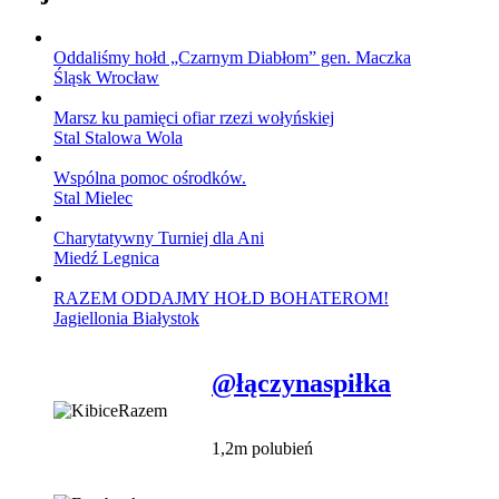
Oddaliśmy hołd „Czarnym Diabłom” gen. Maczka
Śląsk Wrocław
Marsz ku pamięci ofiar rzezi wołyńskiej
Stal Stalowa Wola
Wspólna pomoc ośrodków.
Stal Mielec
Charytatywny Turniej dla Ani
Miedź Legnica
RAZEM ODDAJMY HOŁD BOHATEROM!
Jagiellonia Białystok
@łączynaspiłka
1,2m polubień