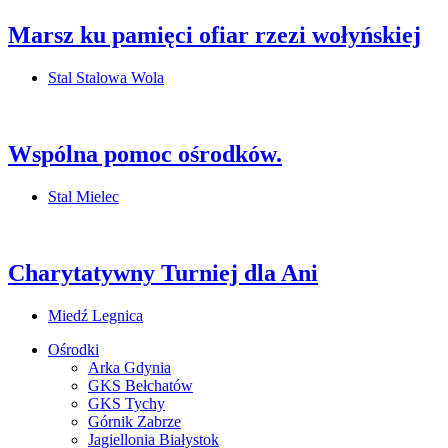
Marsz ku pamięci ofiar rzezi wołyńskiej
Stal Stalowa Wola
Wspólna pomoc ośrodków.
Stal Mielec
Charytatywny Turniej dla Ani
Miedź Legnica
Ośrodki
Arka Gdynia
GKS Bełchatów
GKS Tychy
Górnik Zabrze
Jagiellonia Białystok