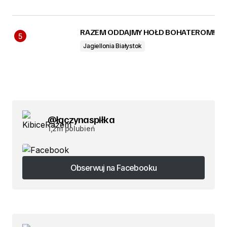
RAZEM ODDAJMY HOŁD BOHATEROM!
Jagiellonia Białystok
@łączynaspiłka
1,2m polubień
Obserwuj na Facebooku
Obserwuj na Facebooku