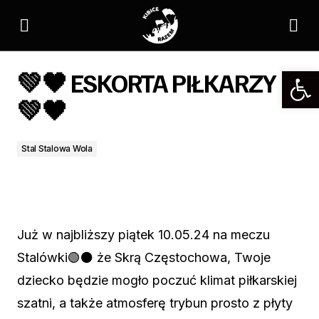
💚🖤 ESKORTA PIŁKARZY 💚🖤
💚🖤 ESKORTA PIŁKARZY
💚🖤
Stal Stalowa Wola
Już w najbliższy piątek 10.05.24 na meczu
Stalówki🟢⚫️ że Skrą Częstochowa, Twoje
dziecko będzie mogło poczuć klimat piłkarskiej
szatni, a także atmosferę trybun prosto z płyty