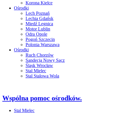
Korona Kielce
Ośrodki
Lech Poznań
Lechia Gdańsk
Miedź Legnica
Motor Lublin
Odra Opole
Pogoń Szczecin
Polonia Warszawa
Ośrodki
Ruch Chorzów
Sandecja Nowy Sącz
Śląsk Wrocław
Stal Mielec
Stal Stalowa Wola
Wspólna pomoc ośrodków.
Stal Mielec