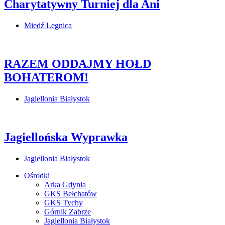
Charytatywny Turniej dla Ani
Miedź Legnica
RAZEM ODDAJMY HOŁD
BOHATEROM!
Jagiellonia Białystok
Jagiellońska Wyprawka
Jagiellonia Białystok
Ośrodki
Arka Gdynia
GKS Bełchatów
GKS Tychy
Górnik Zabrze
Jagiellonia Białystok