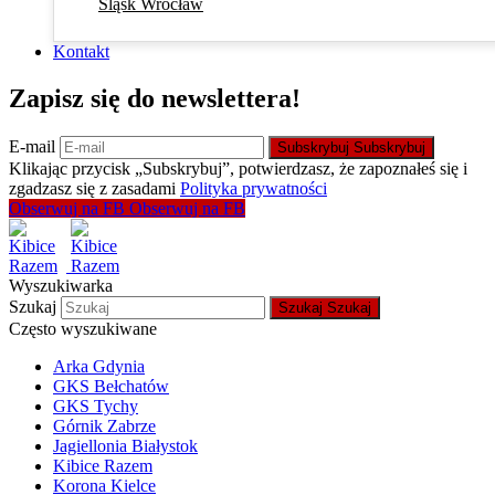
Śląsk Wrocław
Kontakt
Zapisz się do newslettera!
E-mail
Subskrybuj
Subskrybuj
Klikając przycisk „Subskrybuj”, potwierdzasz, że zapoznałeś się i
zgadzasz się z zasadami
Polityka prywatności
Obserwuj na FB
Obserwuj na FB
Wyszukiwarka
Szukaj
Szukaj
Szukaj
Często wyszukiwane
Arka Gdynia
GKS Bełchatów
GKS Tychy
Górnik Zabrze
Jagiellonia Białystok
Kibice Razem
Korona Kielce