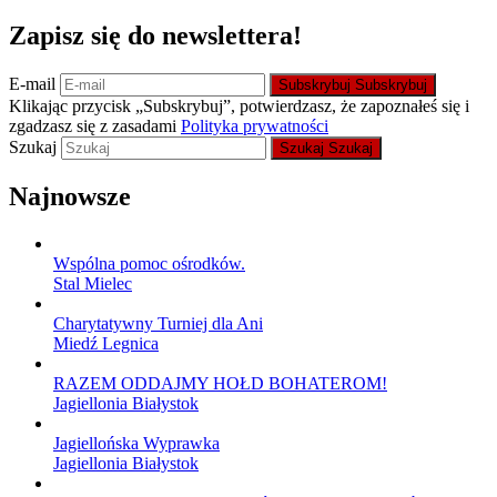
Zapisz się do newslettera!
E-mail
Subskrybuj
Subskrybuj
Klikając przycisk „Subskrybuj”, potwierdzasz, że zapoznałeś się i
zgadzasz się z zasadami
Polityka prywatności
Szukaj
Szukaj
Szukaj
Najnowsze
Wspólna pomoc ośrodków.
Stal Mielec
Charytatywny Turniej dla Ani
Miedź Legnica
RAZEM ODDAJMY HOŁD BOHATEROM!
Jagiellonia Białystok
Jagiellońska Wyprawka
Jagiellonia Białystok