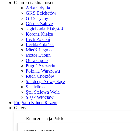
Ośrodki i aktualności
Arka Gdynia
GKS Bełchatów
GKS Tychy
Górnik Zabrze
Jagiellonia Białystok
Korona Kielce
Lech Poznań
Lechia Gdańsk
Miedź Legnica
Motor Lublin
Odra Opole
Pogoń Szczecin
Polonia Warszawa
Ruch Chorzów
Sandecja Nowy Sącz
Stal Mielec
Stal Stalowa Wola
Śląsk Wrocław
Program Kibice Razem
Galeria
Reprezentacja Polski