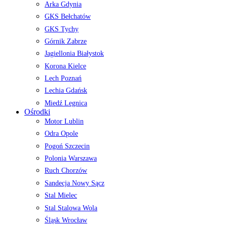
Arka Gdynia
GKS Bełchatów
GKS Tychy
Górnik Zabrze
Jagiellonia Białystok
Korona Kielce
Lech Poznań
Lechia Gdańsk
Miedź Legnica
Ośrodki
Motor Lublin
Odra Opole
Pogoń Szczecin
Polonia Warszawa
Ruch Chorzów
Sandecja Nowy Sącz
Stal Mielec
Stal Stalowa Wola
Śląsk Wrocław