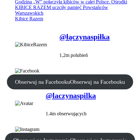
Godzina „W” połączyła kibiców w całej Polsce. Ośrodki
KIBICE RAZEM uczciły pamięć Powstańców
Warszawskich
Kibice Razem
@łączynaspiłka
1,2m polubień
Obserwuj na Facebooku
Obserwuj na Facebooku
@laczynaspilka
1.4m obserwujących