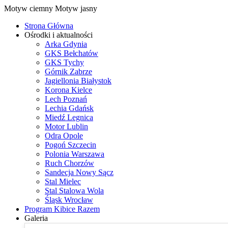
Motyw ciemny
Motyw jasny
Strona Główna
Ośrodki i aktualności
Arka Gdynia
GKS Bełchatów
GKS Tychy
Górnik Zabrze
Jagiellonia Białystok
Korona Kielce
Lech Poznań
Lechia Gdańsk
Miedź Legnica
Motor Lublin
Odra Opole
Pogoń Szczecin
Polonia Warszawa
Ruch Chorzów
Sandecja Nowy Sącz
Stal Mielec
Stal Stalowa Wola
Śląsk Wrocław
Program Kibice Razem
Galeria