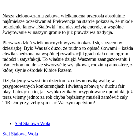
Nasza zielono-czarna zabawa wielkanocna przerosła absolutnie
najśmielsze oczekiwania! Frekwencja na starcie pokazała, że młode
pokolenie fanów „Stalówki” ma niespożytą energię, a wspólne
świętowanie w naszym gronie to już prawdziwa tradycja.
Pierwszy dzień wielkanocnych wyzwań okazał się strzałem w
dziesiątkę. Było Was tak dużo, że trudno to opisać słowami – każda
chwila spędzona na wspólnej rywalizacji i grach dała nam ogrom
radości i satysfakcji. To właśnie dzięki Waszemu zaangażowaniu i
uśmiechom udało się stworzyć tę wyjątkową, rodzinną atmosferę, z
której słynie ośrodek Kibice Razem.
Dziękujemy wszystkim dzieciom za niesamowitą walkę w
przygotowanych konkurencjach i świetną zabawę w duchu fair
play. Patrząc na to, jak szybko znikały przygotowane upominki, już
teraz wiemy jedno: za rok chyba będziemy musieli zamówić cały
TIR słodyczy, żeby sprostać Waszym apetytom!
Stal Stalowa Wola
Stal Stalowa Wola