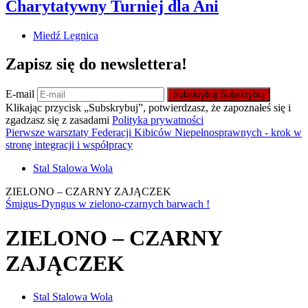
Charytatywny Turniej dla Ani
Miedź Legnica
Zapisz się do newslettera!
E-mail
Subskrybuj
Subskrybuj
Klikając przycisk „Subskrybuj”, potwierdzasz, że zapoznałeś się i
zgadzasz się z zasadami
Polityka prywatności
Pierwsze warsztaty Federacji Kibiców Niepełnosprawnych - krok w
stronę integracji i współpracy
Stal Stalowa Wola
ZIELONO – CZARNY ZAJĄCZEK
Śmigus-Dyngus w zielono-czarnych barwach !
ZIELONO – CZARNY
ZAJĄCZEK
Stal Stalowa Wola