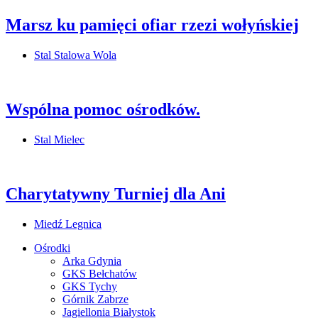
Marsz ku pamięci ofiar rzezi wołyńskiej
Stal Stalowa Wola
Wspólna pomoc ośrodków.
Stal Mielec
Charytatywny Turniej dla Ani
Miedź Legnica
Ośrodki
Arka Gdynia
GKS Bełchatów
GKS Tychy
Górnik Zabrze
Jagiellonia Białystok