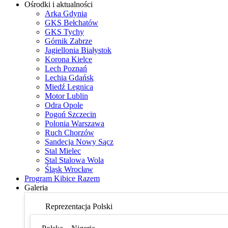
Ośrodki i aktualności
Arka Gdynia
GKS Bełchatów
GKS Tychy
Górnik Zabrze
Jagiellonia Białystok
Korona Kielce
Lech Poznań
Lechia Gdańsk
Miedź Legnica
Motor Lublin
Odra Opole
Pogoń Szczecin
Polonia Warszawa
Ruch Chorzów
Sandecja Nowy Sącz
Stal Mielec
Stal Stalowa Wola
Śląsk Wrocław
Program Kibice Razem
Galeria
Reprezentacja Polski