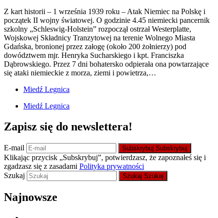
Z kart historii – 1 września 1939 roku – Atak Niemiec na Polskę i
początek II wojny światowej. O godzinie 4.45 niemiecki pancernik
szkolny „Schleswig-Holstein” rozpoczął ostrzał Westerplatte,
Wojskowej Składnicy Tranzytowej na terenie Wolnego Miasta
Gdańska, bronionej przez załogę (około 200 żołnierzy) pod
dowództwem mjr. Henryka Sucharskiego i kpt. Franciszka
Dąbrowskiego. Przez 7 dni bohatersko odpierała ona powtarzające
się ataki niemieckie z morza, ziemi i powietrza,…
Miedź Legnica
Miedź Legnica
Zapisz się do newslettera!
E-mail
Subskrybuj
Subskrybuj
Klikając przycisk „Subskrybuj”, potwierdzasz, że zapoznałeś się i
zgadzasz się z zasadami
Polityka prywatności
Szukaj
Szukaj
Szukaj
Najnowsze