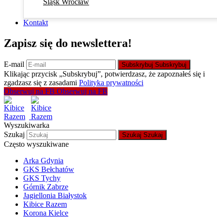
Śląsk Wrocław
Kontakt
Zapisz się do newslettera!
E-mail
Subskrybuj
Subskrybuj
Klikając przycisk „Subskrybuj”, potwierdzasz, że zapoznałeś się i
zgadzasz się z zasadami
Polityka prywatności
Obserwuj na FB
Obserwuj na FB
Wyszukiwarka
Szukaj
Szukaj
Szukaj
Często wyszukiwane
Arka Gdynia
GKS Bełchatów
GKS Tychy
Górnik Zabrze
Jagiellonia Białystok
Kibice Razem
Korona Kielce