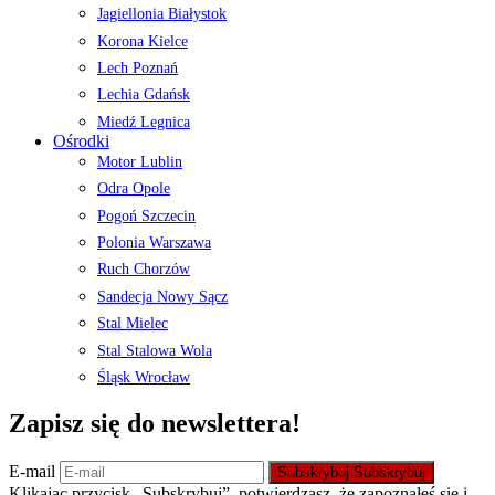
Jagiellonia Białystok
Korona Kielce
Lech Poznań
Lechia Gdańsk
Miedź Legnica
Ośrodki
Motor Lublin
Odra Opole
Pogoń Szczecin
Polonia Warszawa
Ruch Chorzów
Sandecja Nowy Sącz
Stal Mielec
Stal Stalowa Wola
Śląsk Wrocław
Zapisz się do newslettera!
E-mail
Subskrybuj
Subskrybuj
Klikając przycisk „Subskrybuj”, potwierdzasz, że zapoznałeś się i