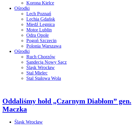
Korona Kielce
Ośrodki
Lech Poznań
Lechia Gdańsk
Miedź Legnica
Motor Lublin
Odra Opole
Pogoń Szczecin
Polonia Warszawa
Ośrodki
Ruch Chorzów
Sandecja Nowy Sącz
Śląsk Wrocław
Stal Mielec
Stal Stalowa Wola
Oddaliśmy hołd „Czarnym Diabłom” gen.
Maczka
Śląsk Wrocław