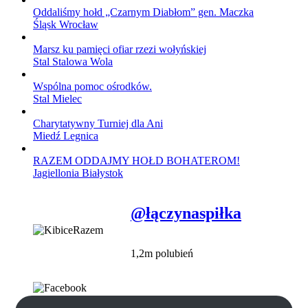
Oddaliśmy hołd „Czarnym Diabłom” gen. Maczka
Śląsk Wrocław
Marsz ku pamięci ofiar rzezi wołyńskiej
Stal Stalowa Wola
Wspólna pomoc ośrodków.
Stal Mielec
Charytatywny Turniej dla Ani
Miedź Legnica
RAZEM ODDAJMY HOŁD BOHATEROM!
Jagiellonia Białystok
@łączynaspiłka
1,2m polubień