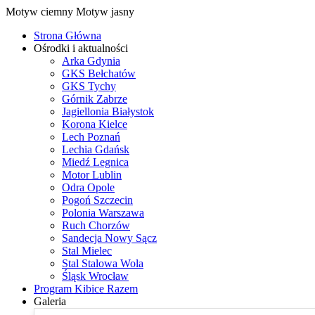
Motyw ciemny
Motyw jasny
Strona Główna
Ośrodki i aktualności
Arka Gdynia
GKS Bełchatów
GKS Tychy
Górnik Zabrze
Jagiellonia Białystok
Korona Kielce
Lech Poznań
Lechia Gdańsk
Miedź Legnica
Motor Lublin
Odra Opole
Pogoń Szczecin
Polonia Warszawa
Ruch Chorzów
Sandecja Nowy Sącz
Stal Mielec
Stal Stalowa Wola
Śląsk Wrocław
Program Kibice Razem
Galeria