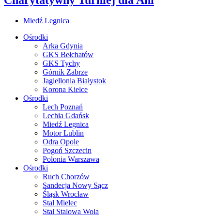
Miedź Legnica
Ośrodki
Arka Gdynia
GKS Bełchatów
GKS Tychy
Górnik Zabrze
Jagiellonia Białystok
Korona Kielce
Ośrodki
Lech Poznań
Lechia Gdańsk
Miedź Legnica
Motor Lublin
Odra Opole
Pogoń Szczecin
Polonia Warszawa
Ośrodki
Ruch Chorzów
Sandecja Nowy Sącz
Śląsk Wrocław
Stal Mielec
Stal Stalowa Wola