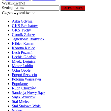
Wyszukiwarka
Szukaj
Szukaj
Szukaj
Często wyszukiwane
Arka Gdynia
GKS Bełchatów
GKS Tychy
Górnik Zabrze
Jagiellonia Białystok
Kibice Razem
Korona Kielce
Lech Poznań
Lechia Gdańsk
Miedź Legnica
Motor Lublin
Odra Opole
Pogoń Szczecin
Polonia Warszawa
Popularne
Ruch Chorzów
Sandecja Nowy Sącz
Śląsk Wrocław
Stal Mielec
Stal Stalowa Wola
Wideo