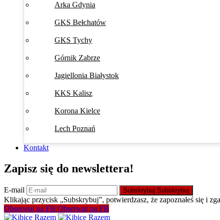
Arka Gdynia
GKS Bełchatów
GKS Tychy
Górnik Zabrze
Jagiellonia Białystok
KKS Kalisz
Korona Kielce
Lech Poznań
Kontakt
Zapisz się do newslettera!
E-mail
Subskrybuj
Subskrybuj
Klikając przycisk „Subskrybuj”, potwierdzasz, że zapoznałeś się i zg
Obserwuj na FB
Obserwuj na FB