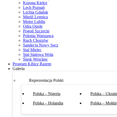
Korona Kielce
Lech Poznań
Lechia Gdańsk
Miedź Legnica
Motor Lublin
Odra Opole
Pogoń Szczecin
Polonia Warszawa
Ruch Chorzów
Sandecja Nowy Sącz
Stal Mielec
Stal Stalowa Wola
Śląsk Wrocław
Program Kibice Razem
Galeria
Reprezentacja Polski
Polska – Nigeria
Polska – Ukrai
Polska – Holandia
Polska – Mołda