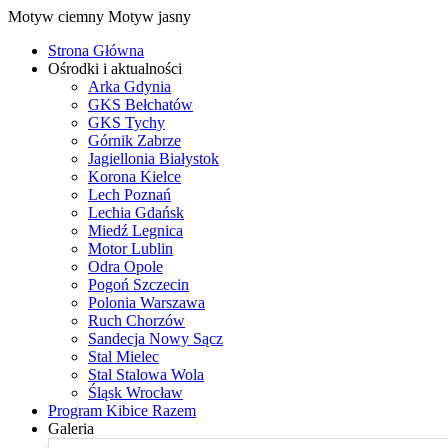
Motyw ciemny
Motyw jasny
Strona Główna
Ośrodki i aktualności
Arka Gdynia
GKS Bełchatów
GKS Tychy
Górnik Zabrze
Jagiellonia Białystok
Korona Kielce
Lech Poznań
Lechia Gdańsk
Miedź Legnica
Motor Lublin
Odra Opole
Pogoń Szczecin
Polonia Warszawa
Ruch Chorzów
Sandecja Nowy Sącz
Stal Mielec
Stal Stalowa Wola
Śląsk Wrocław
Program Kibice Razem
Galeria