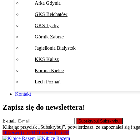
Arka Gdynia
GKS Bełchatów
GKS Tychy
Górnik Zabrze
Jagiellonia Białystok
KKS Kalisz
Korona Kielce
Lech Poznań
Kontakt
Zapisz się do newslettera!
E-mail
Subskrybuj
Subskrybuj
Klikając przycisk „Subskrybuj”, potwierdzasz, że zapoznałeś się i zg
Obserwuj na FB
Obserwuj na FB