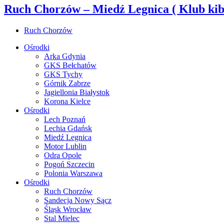
Ruch Chorzów – Miedź Legnica ( Klub ki
Ruch Chorzów
Ośrodki
Arka Gdynia
GKS Bełchatów
GKS Tychy
Górnik Zabrze
Jagiellonia Białystok
Korona Kielce
Ośrodki
Lech Poznań
Lechia Gdańsk
Miedź Legnica
Motor Lublin
Odra Opole
Pogoń Szczecin
Polonia Warszawa
Ośrodki
Ruch Chorzów
Sandecja Nowy Sącz
Śląsk Wrocław
Stal Mielec