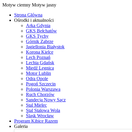
Motyw ciemny
Motyw jasny
Strona Główna
Ośrodki i aktualności
Arka Gdynia
GKS Bełchatów
GKS Tychy
Górnik Zabrze
Jagiellonia Białystok
Korona Kielce
Lech Poznań
Lechia Gdańsk
Miedź Legnica
Motor Lublin
Odra Opole
Pogoń Szczecin
Polonia Warszawa
Ruch Chorzów
Sandecja Nowy Sącz
Stal Mielec
Stal Stalowa Wola
Śląsk Wrocław
Program Kibice Razem
Galeria