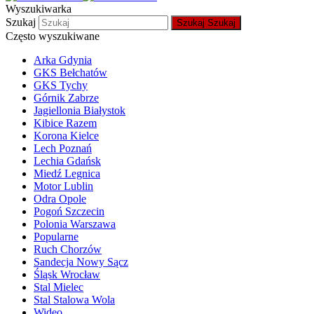
Wyszukiwarka
Szukaj
Szukaj
Szukaj
Często wyszukiwane
Arka Gdynia
GKS Bełchatów
GKS Tychy
Górnik Zabrze
Jagiellonia Białystok
Kibice Razem
Korona Kielce
Lech Poznań
Lechia Gdańsk
Miedź Legnica
Motor Lublin
Odra Opole
Pogoń Szczecin
Polonia Warszawa
Popularne
Ruch Chorzów
Sandecja Nowy Sącz
Śląsk Wrocław
Stal Mielec
Stal Stalowa Wola
Wideo