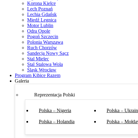
Korona Kielce
Lech Poznań
Lechia Gdańsk
Miedź Legnica
Motor Lublin
Odra Opole
Pogoń Szczecin
Polonia Warszawa
Ruch Chorzów
Sandecja Nowy Sącz
Stal Mielec
Stal Stalowa Wola
Śląsk Wrocław
Program Kibice Razem
Galeria
Reprezentacja Polski
Polska – Nigeria
Polska – Ukrai
Polska – Holandia
Polska – Mołda