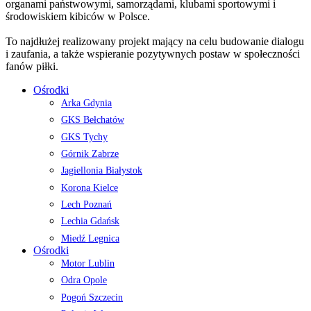
organami państwowymi, samorządami, klubami sportowymi i
środowiskiem kibiców w Polsce.
To najdłużej realizowany projekt mający na celu budowanie dialogu
i zaufania, a także wspieranie pozytywnych postaw w społeczności
fanów piłki.
Ośrodki
Arka Gdynia
GKS Bełchatów
GKS Tychy
Górnik Zabrze
Jagiellonia Białystok
Korona Kielce
Lech Poznań
Lechia Gdańsk
Miedź Legnica
Ośrodki
Motor Lublin
Odra Opole
Pogoń Szczecin