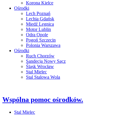
Korona Kielce
Ośrodki
Lech Poznań
Lechia Gdańsk
Miedź Legnica
Motor Lublin
Odra Opole
Pogoń Szczecin
Polonia Warszawa
Ośrodki
Ruch Chorzów
Sandecja Nowy Sącz
Śląsk Wrocław
Stal Mielec
Stal Stalowa Wola
Wspólna pomoc ośrodków.
Stal Mielec