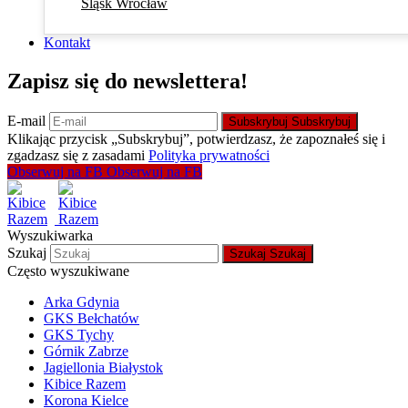
Śląsk Wrocław
Kontakt
Zapisz się do newslettera!
E-mail
Subskrybuj
Subskrybuj
Klikając przycisk „Subskrybuj”, potwierdzasz, że zapoznałeś się i
zgadzasz się z zasadami
Polityka prywatności
Obserwuj na FB
Obserwuj na FB
Wyszukiwarka
Szukaj
Szukaj
Szukaj
Często wyszukiwane
Arka Gdynia
GKS Bełchatów
GKS Tychy
Górnik Zabrze
Jagiellonia Białystok
Kibice Razem
Korona Kielce