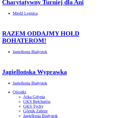
Charytatywny Turniej dla Ani
Miedź Legnica
RAZEM ODDAJMY HOŁD
BOHATEROM!
Jagiellonia Białystok
Jagiellońska Wyprawka
Jagiellonia Białystok
Ośrodki
Arka Gdynia
GKS Bełchatów
GKS Tychy
Górnik Zabrze
Jagiellonia Białystok