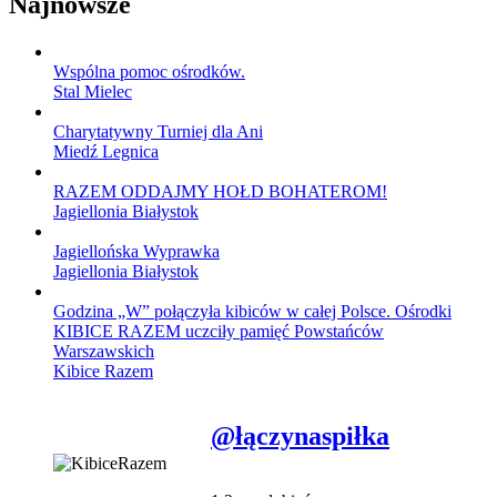
Najnowsze
Wspólna pomoc ośrodków.
Stal Mielec
Charytatywny Turniej dla Ani
Miedź Legnica
RAZEM ODDAJMY HOŁD BOHATEROM!
Jagiellonia Białystok
Jagiellońska Wyprawka
Jagiellonia Białystok
Godzina „W” połączyła kibiców w całej Polsce. Ośrodki
KIBICE RAZEM uczciły pamięć Powstańców
Warszawskich
Kibice Razem
@łączynaspiłka