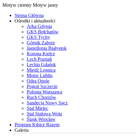
Motyw ciemny
Motyw jasny
Strona Główna
Ośrodki i aktualności
Arka Gdynia
GKS Bełchatów
GKS Tychy
Górnik Zabrze
Jagiellonia Białystok
Korona Kielce
Lech Poznań
Lechia Gdańsk
Miedź Legnica
Motor Lublin
Odra Opole
Pogoń Szczecin
Polonia Warszawa
Ruch Chorzów
Sandecja Nowy Sącz
Stal Mielec
Stal Stalowa Wola
Śląsk Wrocław
Program Kibice Razem
Galeria