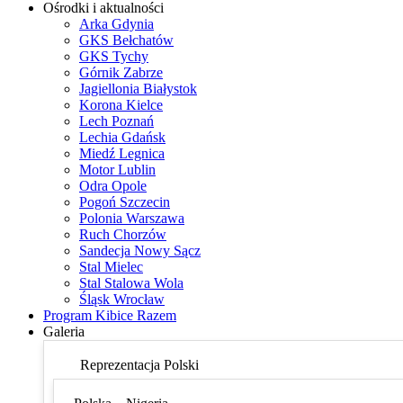
Ośrodki i aktualności
Arka Gdynia
GKS Bełchatów
GKS Tychy
Górnik Zabrze
Jagiellonia Białystok
Korona Kielce
Lech Poznań
Lechia Gdańsk
Miedź Legnica
Motor Lublin
Odra Opole
Pogoń Szczecin
Polonia Warszawa
Ruch Chorzów
Sandecja Nowy Sącz
Stal Mielec
Stal Stalowa Wola
Śląsk Wrocław
Program Kibice Razem
Galeria
Reprezentacja Polski