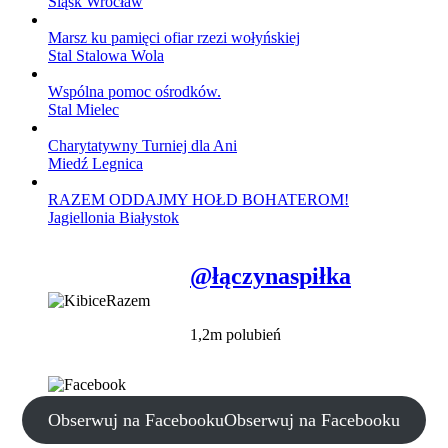
Śląsk Wrocław
Marsz ku pamięci ofiar rzezi wołyńskiej
Stal Stalowa Wola
Wspólna pomoc ośrodków.
Stal Mielec
Charytatywny Turniej dla Ani
Miedź Legnica
RAZEM ODDAJMY HOŁD BOHATEROM!
Jagiellonia Białystok
@łączynaspiłka
1,2m polubień
Obserwuj na Facebooku
Obserwuj na Facebooku