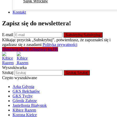
Śląsk Wrocław
Kontakt
Zapisz się do newslettera!
E-mail
Subskrybuj
Subskrybuj
Klikając przycisk „Subskrybuj”, potwierdzasz, że zapoznałeś się i
zgadzasz się z zasadami
Polityka prywatności
Obserwuj na FB
Obserwuj na FB
Wyszukiwarka
Szukaj
Szukaj
Szukaj
Często wyszukiwane
Arka Gdynia
GKS Bełchatów
GKS Tychy
Górnik Zabrze
Jagiellonia Białystok
Kibice Razem
Korona Kielce