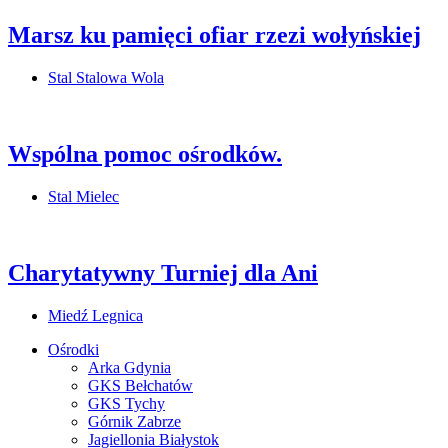
Marsz ku pamięci ofiar rzezi wołyńskiej
Stal Stalowa Wola
Wspólna pomoc ośrodków.
Stal Mielec
Charytatywny Turniej dla Ani
Miedź Legnica
Ośrodki
Arka Gdynia
GKS Bełchatów
GKS Tychy
Górnik Zabrze
Jagiellonia Białystok