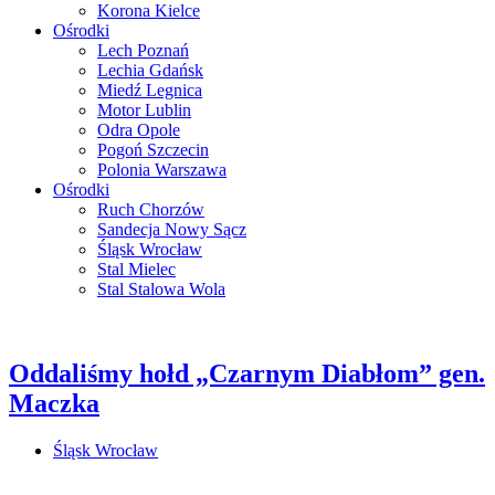
Korona Kielce
Ośrodki
Lech Poznań
Lechia Gdańsk
Miedź Legnica
Motor Lublin
Odra Opole
Pogoń Szczecin
Polonia Warszawa
Ośrodki
Ruch Chorzów
Sandecja Nowy Sącz
Śląsk Wrocław
Stal Mielec
Stal Stalowa Wola
Oddaliśmy hołd „Czarnym Diabłom” gen.
Maczka
Śląsk Wrocław