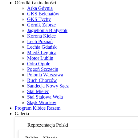
Ośrodki i aktualności
Arka Gdynia
GKS Bełchatów
GKS Tychy
Górnik Zabrze
Jagiellonia Białystok
Korona Kielce
Lech Poznań
Lechia Gdańsk
Miedź Legnica
Motor Lublin
Odra Opole
Pogoń Szczecin
Polonia Warszawa
Ruch Chorzów
Sandecja Nowy Sącz
Stal Mielec
Stal Stalowa Wola
Śląsk Wrocław
Program Kibice Razem
Galeria
Reprezentacja Polski