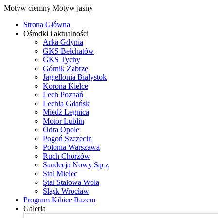
Motyw ciemny
Motyw jasny
Strona Główna
Ośrodki i aktualności
Arka Gdynia
GKS Bełchatów
GKS Tychy
Górnik Zabrze
Jagiellonia Białystok
Korona Kielce
Lech Poznań
Lechia Gdańsk
Miedź Legnica
Motor Lublin
Odra Opole
Pogoń Szczecin
Polonia Warszawa
Ruch Chorzów
Sandecja Nowy Sącz
Stal Mielec
Stal Stalowa Wola
Śląsk Wrocław
Program Kibice Razem
Galeria