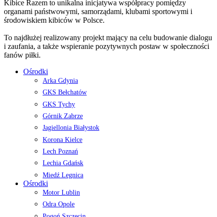
Kibice Razem to unikalna inicjatywa współpracy pomiędzy
organami państwowymi, samorządami, klubami sportowymi i
środowiskiem kibiców w Polsce.
To najdłużej realizowany projekt mający na celu budowanie dialogu
i zaufania, a także wspieranie pozytywnych postaw w społeczności
fanów piłki.
Ośrodki
Arka Gdynia
GKS Bełchatów
GKS Tychy
Górnik Zabrze
Jagiellonia Białystok
Korona Kielce
Lech Poznań
Lechia Gdańsk
Miedź Legnica
Ośrodki
Motor Lublin
Odra Opole
Pogoń Szczecin