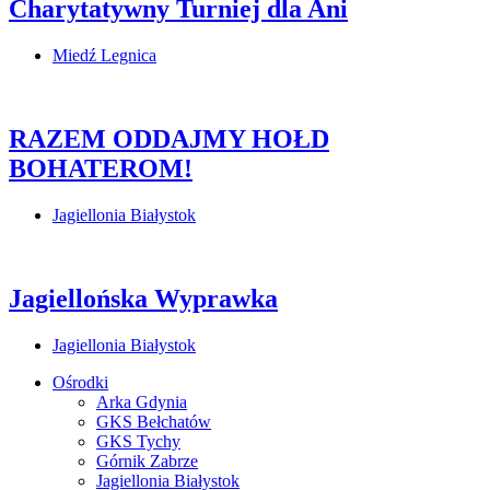
Charytatywny Turniej dla Ani
Miedź Legnica
RAZEM ODDAJMY HOŁD
BOHATEROM!
Jagiellonia Białystok
Jagiellońska Wyprawka
Jagiellonia Białystok
Ośrodki
Arka Gdynia
GKS Bełchatów
GKS Tychy
Górnik Zabrze
Jagiellonia Białystok