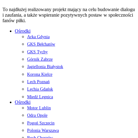
To najdłużej realizowany projekt mający na celu budowanie dialogu
i zaufania, a także wspieranie pozytywnych postaw w społeczności
fanów piłki.
Ośrodki
Arka Gdynia
GKS Bełchatów
GKS Tychy
Górnik Zabrze
Jagiellonia Białystok
Korona Kielce
Lech Poznań
Lechia Gdańsk
Miedź Legnica
Ośrodki
Motor Lublin
Odra Opole
Pogoń Szczecin
Polonia Warszawa
Ruch Chorzów