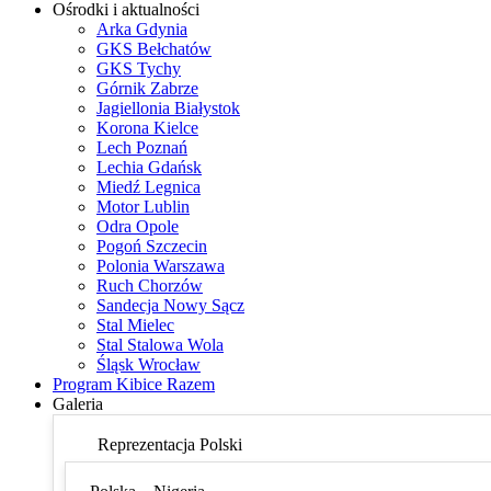
Ośrodki i aktualności
Arka Gdynia
GKS Bełchatów
GKS Tychy
Górnik Zabrze
Jagiellonia Białystok
Korona Kielce
Lech Poznań
Lechia Gdańsk
Miedź Legnica
Motor Lublin
Odra Opole
Pogoń Szczecin
Polonia Warszawa
Ruch Chorzów
Sandecja Nowy Sącz
Stal Mielec
Stal Stalowa Wola
Śląsk Wrocław
Program Kibice Razem
Galeria
Reprezentacja Polski