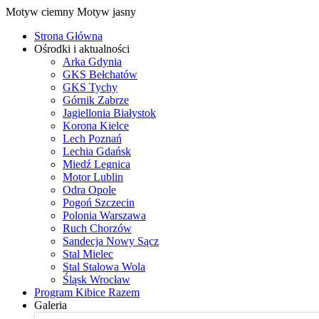
Motyw ciemny
Motyw jasny
Strona Główna
Ośrodki i aktualności
Arka Gdynia
GKS Bełchatów
GKS Tychy
Górnik Zabrze
Jagiellonia Białystok
Korona Kielce
Lech Poznań
Lechia Gdańsk
Miedź Legnica
Motor Lublin
Odra Opole
Pogoń Szczecin
Polonia Warszawa
Ruch Chorzów
Sandecja Nowy Sącz
Stal Mielec
Stal Stalowa Wola
Śląsk Wrocław
Program Kibice Razem
Galeria