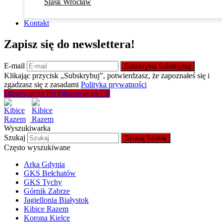
Śląsk Wrocław
Kontakt
Zapisz się do newslettera!
E-mail
Subskrybuj
Subskrybuj
Klikając przycisk „Subskrybuj”, potwierdzasz, że zapoznałeś się i
zgadzasz się z zasadami
Polityka prywatności
Obserwuj na FB
Obserwuj na FB
Wyszukiwarka
Szukaj
Szukaj
Szukaj
Często wyszukiwane
Arka Gdynia
GKS Bełchatów
GKS Tychy
Górnik Zabrze
Jagiellonia Białystok
Kibice Razem
Korona Kielce