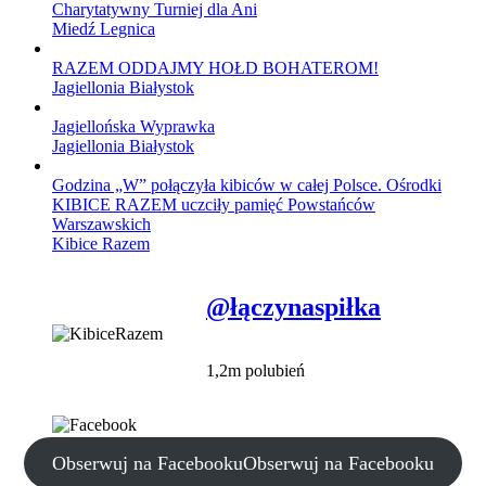
Charytatywny Turniej dla Ani
Miedź Legnica
RAZEM ODDAJMY HOŁD BOHATEROM!
Jagiellonia Białystok
Jagiellońska Wyprawka
Jagiellonia Białystok
Godzina „W” połączyła kibiców w całej Polsce. Ośrodki
KIBICE RAZEM uczciły pamięć Powstańców
Warszawskich
Kibice Razem
@łączynaspiłka
1,2m polubień
Obserwuj na Facebooku
Obserwuj na Facebooku