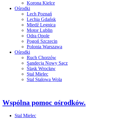
Korona Kielce
Ośrodki
Lech Poznań
Lechia Gdańsk
Miedź Legnica
Motor Lublin
Odra Opole
Pogoń Szczecin
Polonia Warszawa
Ośrodki
Ruch Chorzów
Sandecja Nowy Sącz
Śląsk Wrocław
Stal Mielec
Stal Stalowa Wola
Wspólna pomoc ośrodków.
Stal Mielec