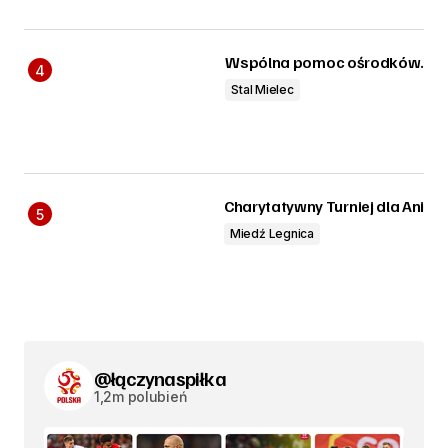
Wspólna pomoc ośrodków.
Stal Mielec
Charytatywny Turniej dla Ani
Miedź Legnica
@łączynaspiłka
1,2m polubień