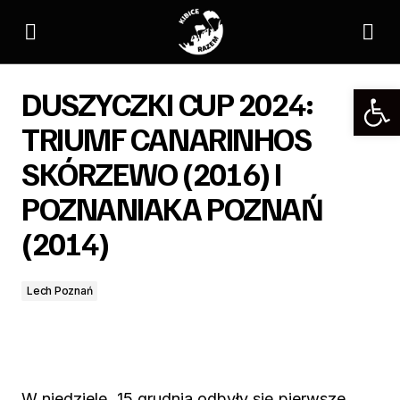
DUSZYCZKI CUP 2024: TRIUMF CANARINHOS SKÓRZEWO
(2016) I POZNANIAKA POZNAŃ (2014)
DUSZYCZKI CUP 2024:
TRIUMF CANARINHOS
SKÓRZEWO (2016) I
POZNANIAKA POZNAŃ
(2014)
Lech Poznań
W niedzielę, 15 grudnia odbyły się pierwsze