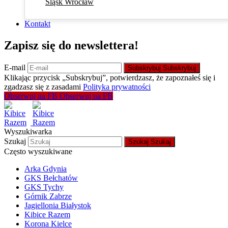
Śląsk Wrocław
Kontakt
Zapisz się do newslettera!
E-mail
Subskrybuj
Subskrybuj
Klikając przycisk „Subskrybuj”, potwierdzasz, że zapoznałeś się i
zgadzasz się z zasadami
Polityka prywatności
Obserwuj na FB
Obserwuj na FB
Wyszukiwarka
Szukaj
Szukaj
Szukaj
Często wyszukiwane
Arka Gdynia
GKS Bełchatów
GKS Tychy
Górnik Zabrze
Jagiellonia Białystok
Kibice Razem
Korona Kielce