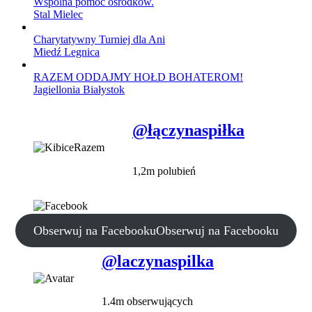
Wspólna pomoc ośrodków.
Stal Mielec
Charytatywny Turniej dla Ani
Miedź Legnica
RAZEM ODDAJMY HOŁD BOHATEROM!
Jagiellonia Białystok
@łączynaspiłka
1,2m polubień
Obserwuj na Facebooku
Obserwuj na Facebooku
@laczynaspilka
1.4m obserwujących