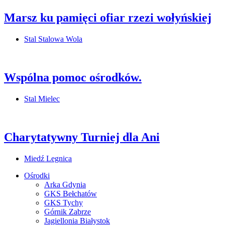
Marsz ku pamięci ofiar rzezi wołyńskiej
Stal Stalowa Wola
Wspólna pomoc ośrodków.
Stal Mielec
Charytatywny Turniej dla Ani
Miedź Legnica
Ośrodki
Arka Gdynia
GKS Bełchatów
GKS Tychy
Górnik Zabrze
Jagiellonia Białystok