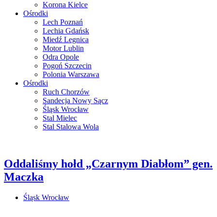
Korona Kielce
Ośrodki
Lech Poznań
Lechia Gdańsk
Miedź Legnica
Motor Lublin
Odra Opole
Pogoń Szczecin
Polonia Warszawa
Ośrodki
Ruch Chorzów
Sandecja Nowy Sącz
Śląsk Wrocław
Stal Mielec
Stal Stalowa Wola
Oddaliśmy hołd „Czarnym Diabłom” gen.
Maczka
Śląsk Wrocław