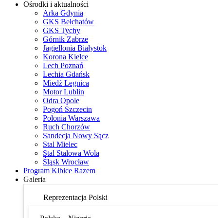
Ośrodki i aktualności
Arka Gdynia
GKS Bełchatów
GKS Tychy
Górnik Zabrze
Jagiellonia Białystok
Korona Kielce
Lech Poznań
Lechia Gdańsk
Miedź Legnica
Motor Lublin
Odra Opole
Pogoń Szczecin
Polonia Warszawa
Ruch Chorzów
Sandecja Nowy Sącz
Stal Mielec
Stal Stalowa Wola
Śląsk Wrocław
Program Kibice Razem
Galeria
Reprezentacja Polski