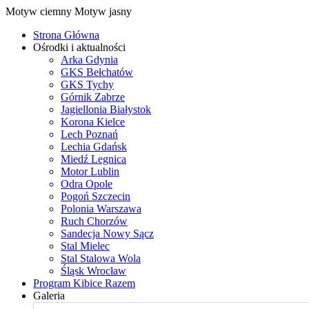
Motyw ciemny
Motyw jasny
Strona Główna
Ośrodki i aktualności
Arka Gdynia
GKS Bełchatów
GKS Tychy
Górnik Zabrze
Jagiellonia Białystok
Korona Kielce
Lech Poznań
Lechia Gdańsk
Miedź Legnica
Motor Lublin
Odra Opole
Pogoń Szczecin
Polonia Warszawa
Ruch Chorzów
Sandecja Nowy Sącz
Stal Mielec
Stal Stalowa Wola
Śląsk Wrocław
Program Kibice Razem
Galeria