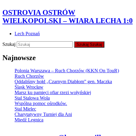
OSTROVIA OSTRÓW
WIELKOPOLSKI – WIARA LECHA 1:0
Lech Poznań
Szukaj
Szukaj
Szukaj
Najnowsze
Polonia Warszawa – Ruch Chorzów (KKN On TouR)
Ruch Chorzów
Oddaliśmy hołd „Czarnym Diabłom” gen. Maczka
Śląsk Wrocław
Marsz ku pamięci ofiar rzezi wołyńskiej
Stal Stalowa Wola
Wspólna pomoc ośrodków.
Stal Mielec
Charytatywny Turniej dla Ani
Miedź Legnica