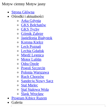
Motyw ciemny
Motyw jasny
Strona Główna
Ośrodki i aktualności
Arka Gdynia
GKS Bełchatów
GKS Tychy
Górnik Zabrze
Jagiellonia Białystok
Korona Kielce
Lech Poznań
Lechia Gdańsk
Miedź Legnica
Motor Lublin
Odra Opole
Pogoń Szczecin
Polonia Warszawa
Ruch Chorzów
Sandecja Nowy Sącz
Stal Mielec
Stal Stalowa Wola
Śląsk Wrocław
Program Kibice Razem
Galeria