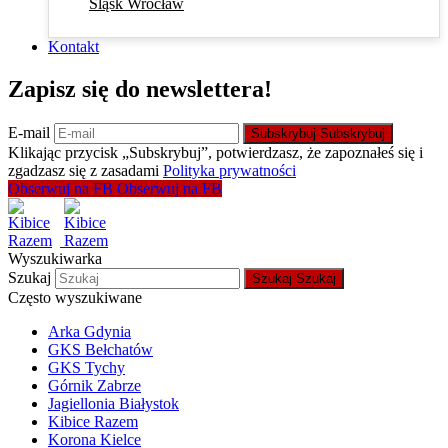
Śląsk Wrocław
Kontakt
Zapisz się do newslettera!
E-mail
Subskrybuj
Subskrybuj
Klikając przycisk „Subskrybuj”, potwierdzasz, że zapoznałeś się i
zgadzasz się z zasadami
Polityka prywatności
Obserwuj na FB
Obserwuj na FB
Wyszukiwarka
Szukaj
Szukaj
Szukaj
Często wyszukiwane
Arka Gdynia
GKS Bełchatów
GKS Tychy
Górnik Zabrze
Jagiellonia Białystok
Kibice Razem
Korona Kielce