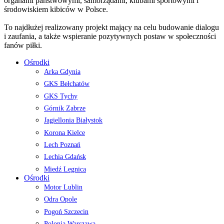
organami państwowymi, samorządami, klubami sportowymi i
środowiskiem kibiców w Polsce.
To najdłużej realizowany projekt mający na celu budowanie dialogu
i zaufania, a także wspieranie pozytywnych postaw w społeczności
fanów piłki.
Ośrodki
Arka Gdynia
GKS Bełchatów
GKS Tychy
Górnik Zabrze
Jagiellonia Białystok
Korona Kielce
Lech Poznań
Lechia Gdańsk
Miedź Legnica
Ośrodki
Motor Lublin
Odra Opole
Pogoń Szczecin
Polonia Warszawa