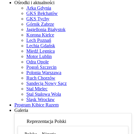
Ośrodki i aktualności
Arka Gdynia
GKS Bełchatów
GKS Tychy
Górnik Zabrze
Jagiellonia Białystok
Korona Kielce
Lech Poznań
Lechia Gdańsk
Miedź Legnica
Motor Lublin
Odra Opole
Pogoń Szczecin
Polonia Warszawa
Ruch Chorzów
Sandecja Nowy Sącz
Stal Mielec
Stal Stalowa Wola
Śląsk Wrocław
Program Kibice Razem
Galeria
Reprezentacja Polski