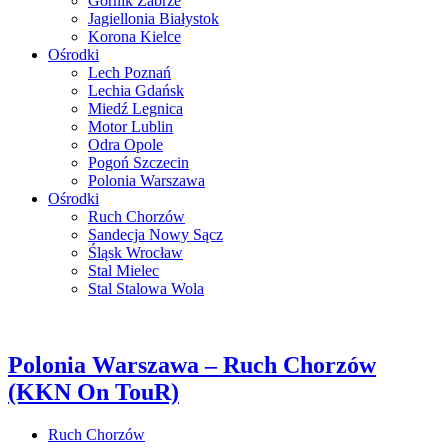
Górnik Zabrze
Jagiellonia Białystok
Korona Kielce
Ośrodki
Lech Poznań
Lechia Gdańsk
Miedź Legnica
Motor Lublin
Odra Opole
Pogoń Szczecin
Polonia Warszawa
Ośrodki
Ruch Chorzów
Sandecja Nowy Sącz
Śląsk Wrocław
Stal Mielec
Stal Stalowa Wola
Polonia Warszawa – Ruch Chorzów
(KKN On TouR)
Ruch Chorzów