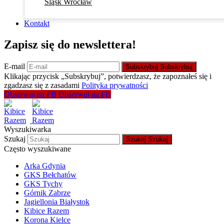
Śląsk Wrocław
Kontakt
Zapisz się do newslettera!
E-mail
Subskrybuj
Subskrybuj
Klikając przycisk „Subskrybuj”, potwierdzasz, że zapoznałeś się i
zgadzasz się z zasadami
Polityka prywatności
Obserwuj na FB
Obserwuj na FB
Wyszukiwarka
Szukaj
Szukaj
Szukaj
Często wyszukiwane
Arka Gdynia
GKS Bełchatów
GKS Tychy
Górnik Zabrze
Jagiellonia Białystok
Kibice Razem
Korona Kielce