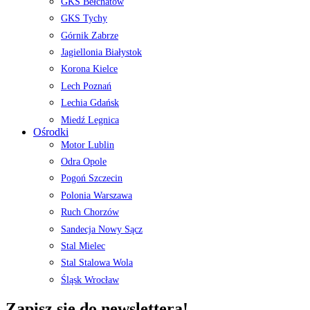
GKS Bełchatów
GKS Tychy
Górnik Zabrze
Jagiellonia Białystok
Korona Kielce
Lech Poznań
Lechia Gdańsk
Miedź Legnica
Ośrodki
Motor Lublin
Odra Opole
Pogoń Szczecin
Polonia Warszawa
Ruch Chorzów
Sandecja Nowy Sącz
Stal Mielec
Stal Stalowa Wola
Śląsk Wrocław
Zapisz się do newslettera!