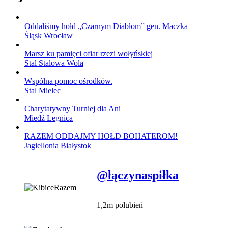
Oddaliśmy hołd „Czarnym Diabłom” gen. Maczka
Śląsk Wrocław
Marsz ku pamięci ofiar rzezi wołyńskiej
Stal Stalowa Wola
Wspólna pomoc ośrodków.
Stal Mielec
Charytatywny Turniej dla Ani
Miedź Legnica
RAZEM ODDAJMY HOŁD BOHATEROM!
Jagiellonia Białystok
@łączynaspiłka
1,2m polubień