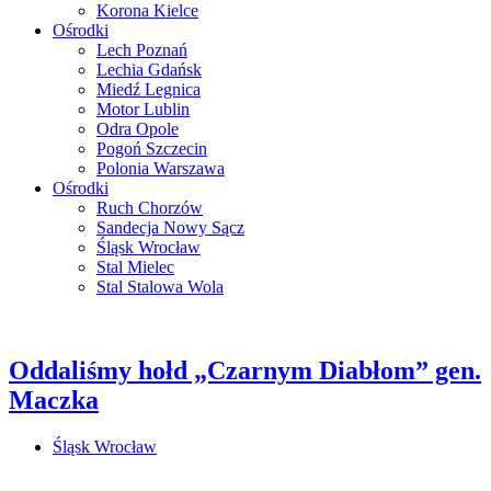
Korona Kielce
Ośrodki
Lech Poznań
Lechia Gdańsk
Miedź Legnica
Motor Lublin
Odra Opole
Pogoń Szczecin
Polonia Warszawa
Ośrodki
Ruch Chorzów
Sandecja Nowy Sącz
Śląsk Wrocław
Stal Mielec
Stal Stalowa Wola
Oddaliśmy hołd „Czarnym Diabłom” gen.
Maczka
Śląsk Wrocław