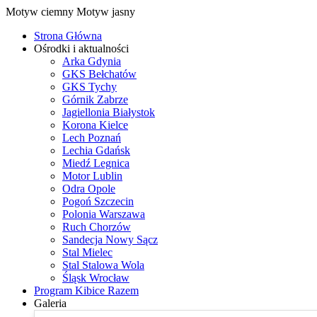
Motyw ciemny
Motyw jasny
Strona Główna
Ośrodki i aktualności
Arka Gdynia
GKS Bełchatów
GKS Tychy
Górnik Zabrze
Jagiellonia Białystok
Korona Kielce
Lech Poznań
Lechia Gdańsk
Miedź Legnica
Motor Lublin
Odra Opole
Pogoń Szczecin
Polonia Warszawa
Ruch Chorzów
Sandecja Nowy Sącz
Stal Mielec
Stal Stalowa Wola
Śląsk Wrocław
Program Kibice Razem
Galeria