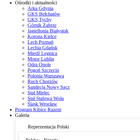
Ośrodki i aktualności
Arka Gdynia
GKS Bełchatów
GKS Tychy
Górnik Zabrze
Jagiellonia Białystok
Korona Kielce
Lech Poznań
Lechia Gdańsk
Miedź Legnica
Motor Lublin
Odra Opole
Pogoń Szczecin
Polonia Warszawa
Ruch Chorzów
Sandecja Nowy Sącz
Stal Mielec
Stal Stalowa Wola
Śląsk Wrocław
Program Kibice Razem
Galeria
Reprezentacja Polski