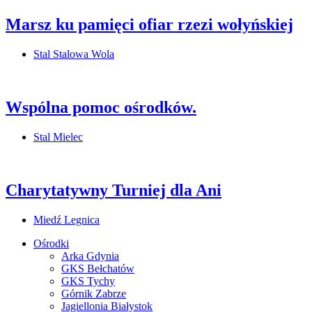
Marsz ku pamięci ofiar rzezi wołyńskiej
Stal Stalowa Wola
Wspólna pomoc ośrodków.
Stal Mielec
Charytatywny Turniej dla Ani
Miedź Legnica
Ośrodki
Arka Gdynia
GKS Bełchatów
GKS Tychy
Górnik Zabrze
Jagiellonia Białystok