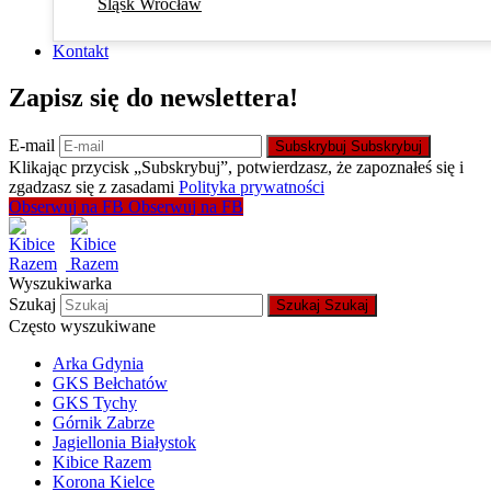
Śląsk Wrocław
Kontakt
Zapisz się do newslettera!
E-mail
Subskrybuj
Subskrybuj
Klikając przycisk „Subskrybuj”, potwierdzasz, że zapoznałeś się i
zgadzasz się z zasadami
Polityka prywatności
Obserwuj na FB
Obserwuj na FB
Wyszukiwarka
Szukaj
Szukaj
Szukaj
Często wyszukiwane
Arka Gdynia
GKS Bełchatów
GKS Tychy
Górnik Zabrze
Jagiellonia Białystok
Kibice Razem
Korona Kielce