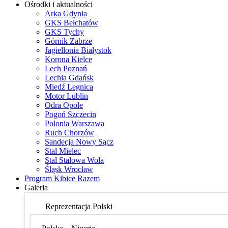
Ośrodki i aktualności
Arka Gdynia
GKS Bełchatów
GKS Tychy
Górnik Zabrze
Jagiellonia Białystok
Korona Kielce
Lech Poznań
Lechia Gdańsk
Miedź Legnica
Motor Lublin
Odra Opole
Pogoń Szczecin
Polonia Warszawa
Ruch Chorzów
Sandecja Nowy Sącz
Stal Mielec
Stal Stalowa Wola
Śląsk Wrocław
Program Kibice Razem
Galeria
Reprezentacja Polski