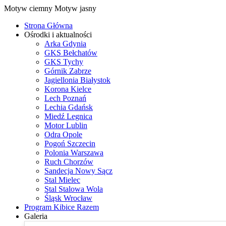
Motyw ciemny
Motyw jasny
Strona Główna
Ośrodki i aktualności
Arka Gdynia
GKS Bełchatów
GKS Tychy
Górnik Zabrze
Jagiellonia Białystok
Korona Kielce
Lech Poznań
Lechia Gdańsk
Miedź Legnica
Motor Lublin
Odra Opole
Pogoń Szczecin
Polonia Warszawa
Ruch Chorzów
Sandecja Nowy Sącz
Stal Mielec
Stal Stalowa Wola
Śląsk Wrocław
Program Kibice Razem
Galeria