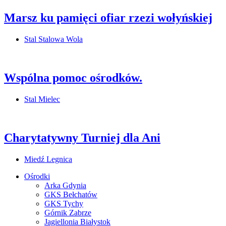
Marsz ku pamięci ofiar rzezi wołyńskiej
Stal Stalowa Wola
Wspólna pomoc ośrodków.
Stal Mielec
Charytatywny Turniej dla Ani
Miedź Legnica
Ośrodki
Arka Gdynia
GKS Bełchatów
GKS Tychy
Górnik Zabrze
Jagiellonia Białystok