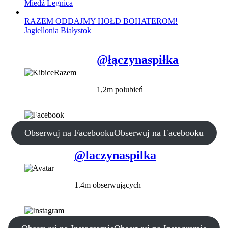
Miedź Legnica
RAZEM ODDAJMY HOŁD BOHATEROM!
Jagiellonia Białystok
@łączynaspiłka
1,2m polubień
Obserwuj na Facebooku
Obserwuj na Facebooku
@laczynaspilka
1.4m obserwujących