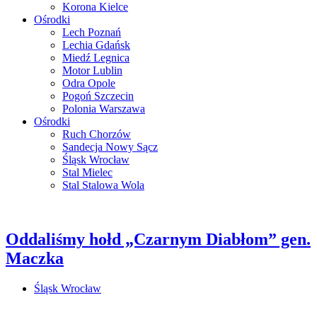
Korona Kielce
Ośrodki
Lech Poznań
Lechia Gdańsk
Miedź Legnica
Motor Lublin
Odra Opole
Pogoń Szczecin
Polonia Warszawa
Ośrodki
Ruch Chorzów
Sandecja Nowy Sącz
Śląsk Wrocław
Stal Mielec
Stal Stalowa Wola
Oddaliśmy hołd „Czarnym Diabłom” gen.
Maczka
Śląsk Wrocław