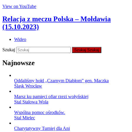
View on YouTube
Relacja z meczu Polska – Mołdawia
(15.10.2023)
Wideo
Szukaj
Szukaj
Szukaj
Najnowsze
Oddaliśmy hołd „Czarnym Diabłom” gen. Maczka
Śląsk Wrocław
Marsz ku pamięci ofiar rzezi wołyńskiej
Stal Stalowa Wola
Wspólna pomoc ośrodków.
Stal Mielec
Charytatywny Turniej dla Ani