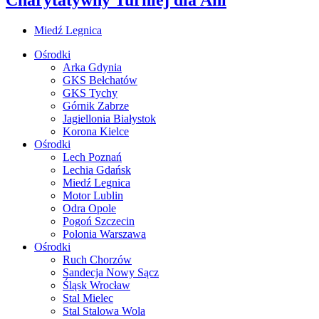
Miedź Legnica
Ośrodki
Arka Gdynia
GKS Bełchatów
GKS Tychy
Górnik Zabrze
Jagiellonia Białystok
Korona Kielce
Ośrodki
Lech Poznań
Lechia Gdańsk
Miedź Legnica
Motor Lublin
Odra Opole
Pogoń Szczecin
Polonia Warszawa
Ośrodki
Ruch Chorzów
Sandecja Nowy Sącz
Śląsk Wrocław
Stal Mielec
Stal Stalowa Wola