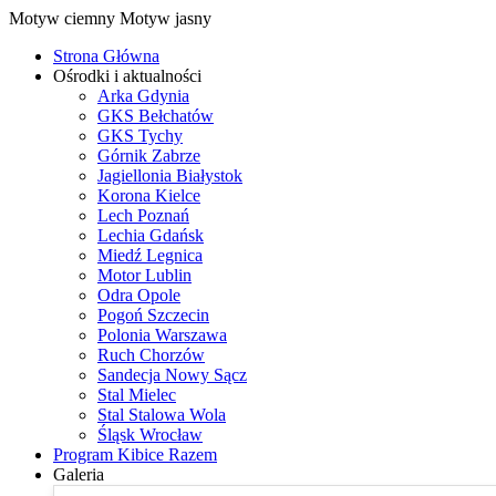
Motyw ciemny
Motyw jasny
Strona Główna
Ośrodki i aktualności
Arka Gdynia
GKS Bełchatów
GKS Tychy
Górnik Zabrze
Jagiellonia Białystok
Korona Kielce
Lech Poznań
Lechia Gdańsk
Miedź Legnica
Motor Lublin
Odra Opole
Pogoń Szczecin
Polonia Warszawa
Ruch Chorzów
Sandecja Nowy Sącz
Stal Mielec
Stal Stalowa Wola
Śląsk Wrocław
Program Kibice Razem
Galeria