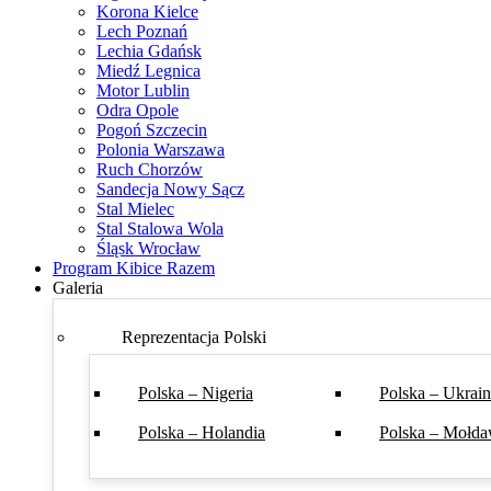
Korona Kielce
Lech Poznań
Lechia Gdańsk
Miedź Legnica
Motor Lublin
Odra Opole
Pogoń Szczecin
Polonia Warszawa
Ruch Chorzów
Sandecja Nowy Sącz
Stal Mielec
Stal Stalowa Wola
Śląsk Wrocław
Program Kibice Razem
Galeria
Reprezentacja Polski
Polska – Nigeria
Polska – Ukrai
Polska – Holandia
Polska – Mołda