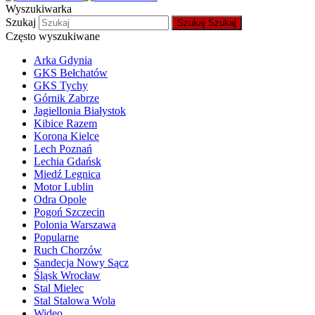
Wyszukiwarka
Szukaj
Szukaj
Szukaj
Często wyszukiwane
Arka Gdynia
GKS Bełchatów
GKS Tychy
Górnik Zabrze
Jagiellonia Białystok
Kibice Razem
Korona Kielce
Lech Poznań
Lechia Gdańsk
Miedź Legnica
Motor Lublin
Odra Opole
Pogoń Szczecin
Polonia Warszawa
Popularne
Ruch Chorzów
Sandecja Nowy Sącz
Śląsk Wrocław
Stal Mielec
Stal Stalowa Wola
Wideo