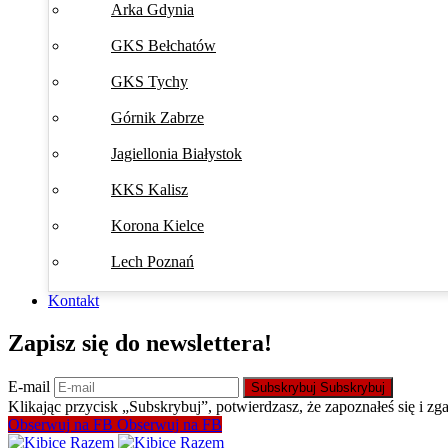
Arka Gdynia
GKS Bełchatów
GKS Tychy
Górnik Zabrze
Jagiellonia Białystok
KKS Kalisz
Korona Kielce
Lech Poznań
Kontakt
Zapisz się do newslettera!
E-mail
Subskrybuj
Subskrybuj
Klikając przycisk „Subskrybuj”, potwierdzasz, że zapoznałeś się i zg
Obserwuj na FB
Obserwuj na FB