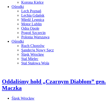
Korona Kielce
Ośrodki
Lech Poznań
Lechia Gdańsk
Miedź Legnica
Motor Lublin
Odra Opole
Pogoń Szczecin
Polonia Warszawa
Ośrodki
Ruch Chorzów
Sandecja Nowy Sącz
Śląsk Wrocław
Stal Mielec
Stal Stalowa Wola
Oddaliśmy hołd „Czarnym Diabłom” gen.
Maczka
Śląsk Wrocław