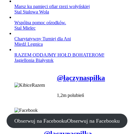
Marsz ku pamięci ofiar rzezi wołyńskiej
Stal Stalowa Wola
Wspólna pomoc ośrodków.
Stal Mielec
Charytatywny Turniej dla Ani
Miedź Legnica
RAZEM ODDAJMY HOŁD BOHATEROM!
Jagiellonia Białystok
@łączynaspiłka
1,2m polubień
Obserwuj na Facebooku
Obserwuj na Facebooku
@laczynaspilka