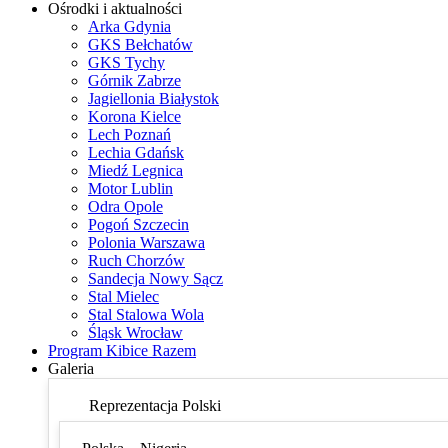
Ośrodki i aktualności
Arka Gdynia
GKS Bełchatów
GKS Tychy
Górnik Zabrze
Jagiellonia Białystok
Korona Kielce
Lech Poznań
Lechia Gdańsk
Miedź Legnica
Motor Lublin
Odra Opole
Pogoń Szczecin
Polonia Warszawa
Ruch Chorzów
Sandecja Nowy Sącz
Stal Mielec
Stal Stalowa Wola
Śląsk Wrocław
Program Kibice Razem
Galeria
Reprezentacja Polski