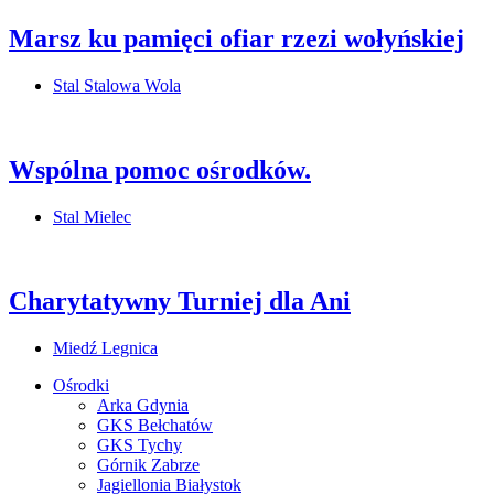
Marsz ku pamięci ofiar rzezi wołyńskiej
Stal Stalowa Wola
Wspólna pomoc ośrodków.
Stal Mielec
Charytatywny Turniej dla Ani
Miedź Legnica
Ośrodki
Arka Gdynia
GKS Bełchatów
GKS Tychy
Górnik Zabrze
Jagiellonia Białystok