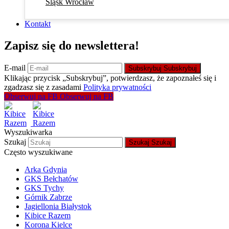
Śląsk Wrocław
Kontakt
Zapisz się do newslettera!
E-mail
Subskrybuj
Subskrybuj
Klikając przycisk „Subskrybuj”, potwierdzasz, że zapoznałeś się i
zgadzasz się z zasadami
Polityka prywatności
Obserwuj na FB
Obserwuj na FB
Wyszukiwarka
Szukaj
Szukaj
Szukaj
Często wyszukiwane
Arka Gdynia
GKS Bełchatów
GKS Tychy
Górnik Zabrze
Jagiellonia Białystok
Kibice Razem
Korona Kielce