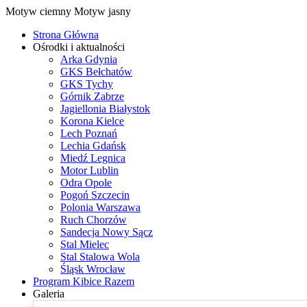
Motyw ciemny
Motyw jasny
Strona Główna
Ośrodki i aktualności
Arka Gdynia
GKS Bełchatów
GKS Tychy
Górnik Zabrze
Jagiellonia Białystok
Korona Kielce
Lech Poznań
Lechia Gdańsk
Miedź Legnica
Motor Lublin
Odra Opole
Pogoń Szczecin
Polonia Warszawa
Ruch Chorzów
Sandecja Nowy Sącz
Stal Mielec
Stal Stalowa Wola
Śląsk Wrocław
Program Kibice Razem
Galeria