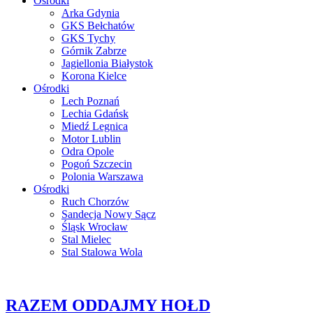
Ośrodki
Arka Gdynia
GKS Bełchatów
GKS Tychy
Górnik Zabrze
Jagiellonia Białystok
Korona Kielce
Ośrodki
Lech Poznań
Lechia Gdańsk
Miedź Legnica
Motor Lublin
Odra Opole
Pogoń Szczecin
Polonia Warszawa
Ośrodki
Ruch Chorzów
Sandecja Nowy Sącz
Śląsk Wrocław
Stal Mielec
Stal Stalowa Wola
RAZEM ODDAJMY HOŁD