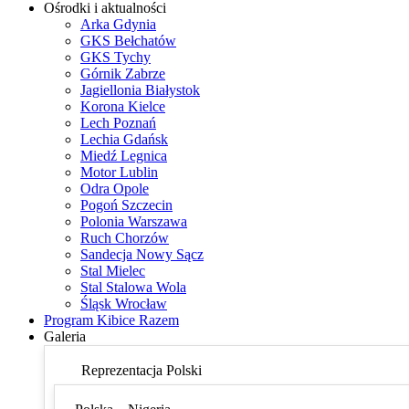
Ośrodki i aktualności
Arka Gdynia
GKS Bełchatów
GKS Tychy
Górnik Zabrze
Jagiellonia Białystok
Korona Kielce
Lech Poznań
Lechia Gdańsk
Miedź Legnica
Motor Lublin
Odra Opole
Pogoń Szczecin
Polonia Warszawa
Ruch Chorzów
Sandecja Nowy Sącz
Stal Mielec
Stal Stalowa Wola
Śląsk Wrocław
Program Kibice Razem
Galeria
Reprezentacja Polski