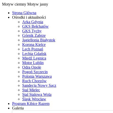
Motyw ciemny
Motyw jasny
Strona Główna
Ośrodki i aktualności
Arka Gdynia
GKS Bełchatów
GKS Tychy
Górnik Zabrze
Jagiellonia Białystok
Korona Kielce
Lech Poznań
Lechia Gdańsk
Miedź Legnica
Motor Lublin
Odra Opole
Pogoń Szczecin
Polonia Warszawa
Ruch Chorzów
Sandecja Nowy Sącz
Stal Mielec
Stal Stalowa Wola
Śląsk Wrocław
Program Kibice Razem
Galeria