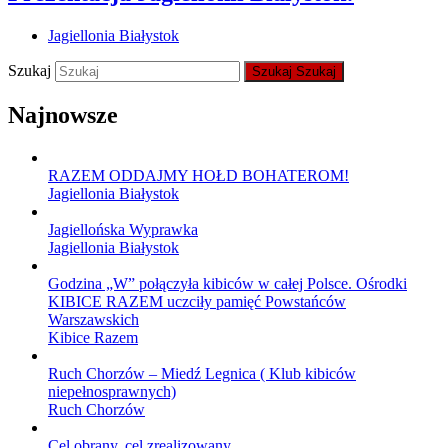
Jagiellonia Białystok
Szukaj
Szukaj
Szukaj
Najnowsze
RAZEM ODDAJMY HOŁD BOHATEROM!
Jagiellonia Białystok
Jagiellońska Wyprawka
Jagiellonia Białystok
Godzina „W” połączyła kibiców w całej Polsce. Ośrodki
KIBICE RAZEM uczciły pamięć Powstańców
Warszawskich
Kibice Razem
Ruch Chorzów – Miedź Legnica ( Klub kibiców
niepełnosprawnych)
Ruch Chorzów
Cel obrany, cel zrealizowany.