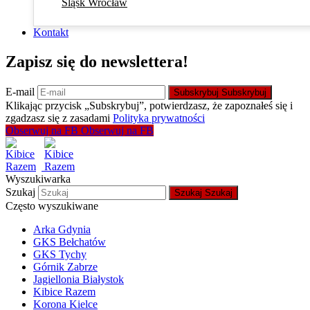
Śląsk Wrocław
Kontakt
Zapisz się do newslettera!
E-mail
Subskrybuj
Subskrybuj
Klikając przycisk „Subskrybuj”, potwierdzasz, że zapoznałeś się i
zgadzasz się z zasadami
Polityka prywatności
Obserwuj na FB
Obserwuj na FB
Wyszukiwarka
Szukaj
Szukaj
Szukaj
Często wyszukiwane
Arka Gdynia
GKS Bełchatów
GKS Tychy
Górnik Zabrze
Jagiellonia Białystok
Kibice Razem
Korona Kielce