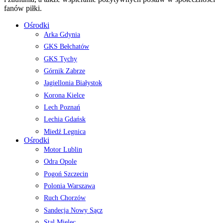
fanów piłki.
Ośrodki
Arka Gdynia
GKS Bełchatów
GKS Tychy
Górnik Zabrze
Jagiellonia Białystok
Korona Kielce
Lech Poznań
Lechia Gdańsk
Miedź Legnica
Ośrodki
Motor Lublin
Odra Opole
Pogoń Szczecin
Polonia Warszawa
Ruch Chorzów
Sandecja Nowy Sącz
Stal Mielec