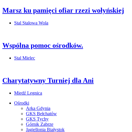
Marsz ku pamięci ofiar rzezi wołyńskiej
Stal Stalowa Wola
Wspólna pomoc ośrodków.
Stal Mielec
Charytatywny Turniej dla Ani
Miedź Legnica
Ośrodki
Arka Gdynia
GKS Bełchatów
GKS Tychy
Górnik Zabrze
Jagiellonia Białystok