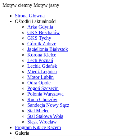
Motyw ciemny
Motyw jasny
Strona Główna
Ośrodki i aktualności
Arka Gdynia
GKS Bełchatów
GKS Tychy
Górnik Zabrze
Jagiellonia Białystok
Korona Kielce
Lech Poznań
Lechia Gdańsk
Miedź Legnica
Motor Lublin
Odra Opole
Pogoń Szczecin
Polonia Warszawa
Ruch Chorzów
Sandecja Nowy Sącz
Stal Mielec
Stal Stalowa Wola
Śląsk Wrocław
Program Kibice Razem
Galeria