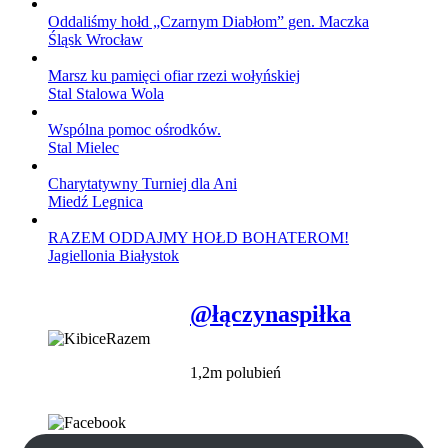
Oddaliśmy hołd „Czarnym Diabłom” gen. Maczka
Śląsk Wrocław
Marsz ku pamięci ofiar rzezi wołyńskiej
Stal Stalowa Wola
Wspólna pomoc ośrodków.
Stal Mielec
Charytatywny Turniej dla Ani
Miedź Legnica
RAZEM ODDAJMY HOŁD BOHATEROM!
Jagiellonia Białystok
@łączynaspiłka
1,2m polubień