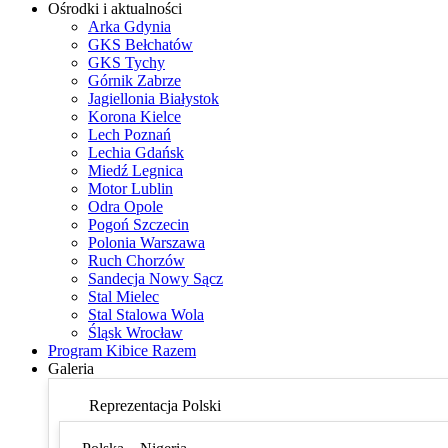
Ośrodki i aktualności
Arka Gdynia
GKS Bełchatów
GKS Tychy
Górnik Zabrze
Jagiellonia Białystok
Korona Kielce
Lech Poznań
Lechia Gdańsk
Miedź Legnica
Motor Lublin
Odra Opole
Pogoń Szczecin
Polonia Warszawa
Ruch Chorzów
Sandecja Nowy Sącz
Stal Mielec
Stal Stalowa Wola
Śląsk Wrocław
Program Kibice Razem
Galeria
Reprezentacja Polski