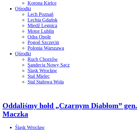
Korona Kielce
Ośrodki
Lech Poznań
Lechia Gdańsk
Miedź Legnica
Motor Lublin
Odra Opole
Pogoń Szczecin
Polonia Warszawa
Ośrodki
Ruch Chorzów
Sandecja Nowy Sącz
Śląsk Wrocław
Stal Mielec
Stal Stalowa Wola
Oddaliśmy hołd „Czarnym Diabłom” gen.
Maczka
Śląsk Wrocław