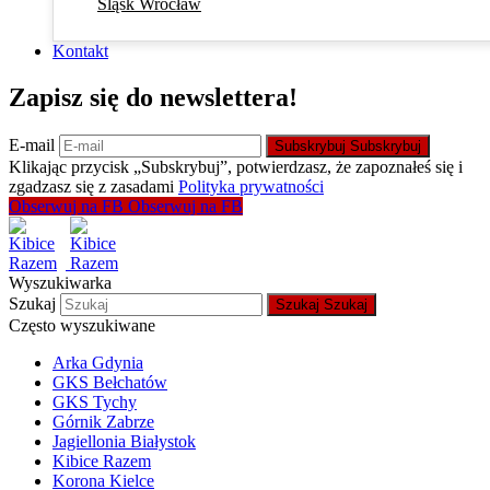
Śląsk Wrocław
Kontakt
Zapisz się do newslettera!
E-mail
Subskrybuj
Subskrybuj
Klikając przycisk „Subskrybuj”, potwierdzasz, że zapoznałeś się i
zgadzasz się z zasadami
Polityka prywatności
Obserwuj na FB
Obserwuj na FB
Wyszukiwarka
Szukaj
Szukaj
Szukaj
Często wyszukiwane
Arka Gdynia
GKS Bełchatów
GKS Tychy
Górnik Zabrze
Jagiellonia Białystok
Kibice Razem
Korona Kielce