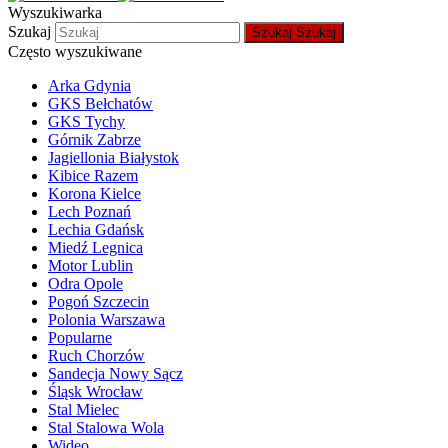
Wyszukiwarka
Szukaj
Szukaj
Szukaj
Często wyszukiwane
Arka Gdynia
GKS Bełchatów
GKS Tychy
Górnik Zabrze
Jagiellonia Białystok
Kibice Razem
Korona Kielce
Lech Poznań
Lechia Gdańsk
Miedź Legnica
Motor Lublin
Odra Opole
Pogoń Szczecin
Polonia Warszawa
Popularne
Ruch Chorzów
Sandecja Nowy Sącz
Śląsk Wrocław
Stal Mielec
Stal Stalowa Wola
Wideo