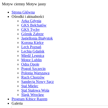
Motyw ciemny
Motyw jasny
Strona Główna
Ośrodki i aktualności
Arka Gdynia
GKS Bełchatów
GKS Tychy
Górnik Zabrze
Jagiellonia Białystok
Korona Kielce
Lech Poznań
Lechia Gdańsk
Miedź Legnica
Motor Lublin
Odra Opole
Pogoń Szczecin
Polonia Warszawa
Ruch Chorzów
Sandecja Nowy Sącz
Stal Mielec
Stal Stalowa Wola
Śląsk Wrocław
Program Kibice Razem
Galeria