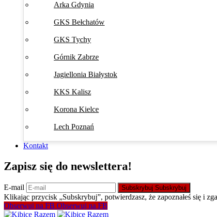
Arka Gdynia
GKS Bełchatów
GKS Tychy
Górnik Zabrze
Jagiellonia Białystok
KKS Kalisz
Korona Kielce
Lech Poznań
Kontakt
Zapisz się do newslettera!
E-mail
Subskrybuj
Subskrybuj
Klikając przycisk „Subskrybuj”, potwierdzasz, że zapoznałeś się i zg
Obserwuj na FB
Obserwuj na FB