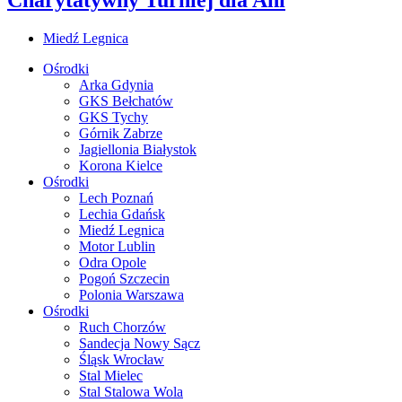
Miedź Legnica
Ośrodki
Arka Gdynia
GKS Bełchatów
GKS Tychy
Górnik Zabrze
Jagiellonia Białystok
Korona Kielce
Ośrodki
Lech Poznań
Lechia Gdańsk
Miedź Legnica
Motor Lublin
Odra Opole
Pogoń Szczecin
Polonia Warszawa
Ośrodki
Ruch Chorzów
Sandecja Nowy Sącz
Śląsk Wrocław
Stal Mielec
Stal Stalowa Wola