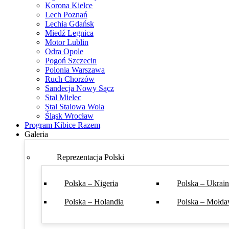
Korona Kielce
Lech Poznań
Lechia Gdańsk
Miedź Legnica
Motor Lublin
Odra Opole
Pogoń Szczecin
Polonia Warszawa
Ruch Chorzów
Sandecja Nowy Sącz
Stal Mielec
Stal Stalowa Wola
Śląsk Wrocław
Program Kibice Razem
Galeria
Reprezentacja Polski
Polska – Nigeria
Polska – Ukrai
Polska – Holandia
Polska – Mołda