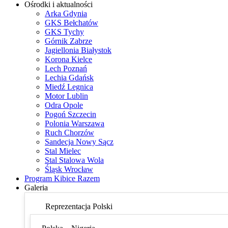
Ośrodki i aktualności
Arka Gdynia
GKS Bełchatów
GKS Tychy
Górnik Zabrze
Jagiellonia Białystok
Korona Kielce
Lech Poznań
Lechia Gdańsk
Miedź Legnica
Motor Lublin
Odra Opole
Pogoń Szczecin
Polonia Warszawa
Ruch Chorzów
Sandecja Nowy Sącz
Stal Mielec
Stal Stalowa Wola
Śląsk Wrocław
Program Kibice Razem
Galeria
Reprezentacja Polski