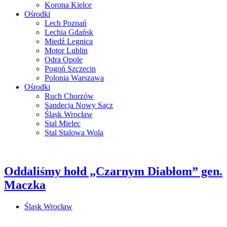
Korona Kielce
Ośrodki
Lech Poznań
Lechia Gdańsk
Miedź Legnica
Motor Lublin
Odra Opole
Pogoń Szczecin
Polonia Warszawa
Ośrodki
Ruch Chorzów
Sandecja Nowy Sącz
Śląsk Wrocław
Stal Mielec
Stal Stalowa Wola
Oddaliśmy hołd „Czarnym Diabłom” gen.
Maczka
Śląsk Wrocław