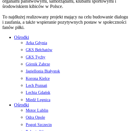
organami państwowymi, samorządami, klubami sportowymi i
środowiskiem kibiców w Polsce.
To najdłużej realizowany projekt mający na celu budowanie dialogu
i zaufania, a także wspieranie pozytywnych postaw w społeczności
fanów piłki.
Ośrodki
Arka Gdynia
GKS Bełchatów
GKS Tychy
Górnik Zabrze
Jagiellonia Białystok
Korona Kielce
Lech Poznań
Lechia Gdańsk
Miedź Legnica
Ośrodki
Motor Lublin
Odra Opole
Pogoń Szczecin