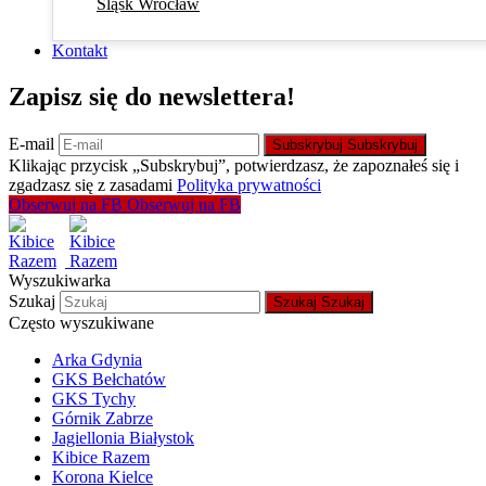
Śląsk Wrocław
Kontakt
Zapisz się do newslettera!
E-mail
Subskrybuj
Subskrybuj
Klikając przycisk „Subskrybuj”, potwierdzasz, że zapoznałeś się i
zgadzasz się z zasadami
Polityka prywatności
Obserwuj na FB
Obserwuj na FB
Wyszukiwarka
Szukaj
Szukaj
Szukaj
Często wyszukiwane
Arka Gdynia
GKS Bełchatów
GKS Tychy
Górnik Zabrze
Jagiellonia Białystok
Kibice Razem
Korona Kielce