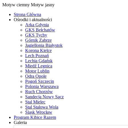
Motyw ciemny
Motyw jasny
Strona Główna
Ośrodki i aktualności
Arka Gdynia
GKS Bełchatów
GKS Tychy
Górnik Zabrze
Jagiellonia Białystok
Korona Kielce
Lech Poznań
Lechia Gdańsk
Miedź Legnica
Motor Lublin
Odra Opole
Pogoń Szczecin
Polonia Warszawa
Ruch Chorzów
Sandecja Nowy Sącz
Stal Mielec
Stal Stalowa Wola
Śląsk Wrocław
Program Kibice Razem
Galeria