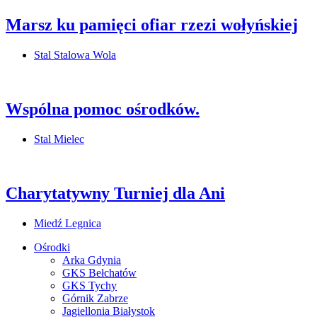
Marsz ku pamięci ofiar rzezi wołyńskiej
Stal Stalowa Wola
Wspólna pomoc ośrodków.
Stal Mielec
Charytatywny Turniej dla Ani
Miedź Legnica
Ośrodki
Arka Gdynia
GKS Bełchatów
GKS Tychy
Górnik Zabrze
Jagiellonia Białystok