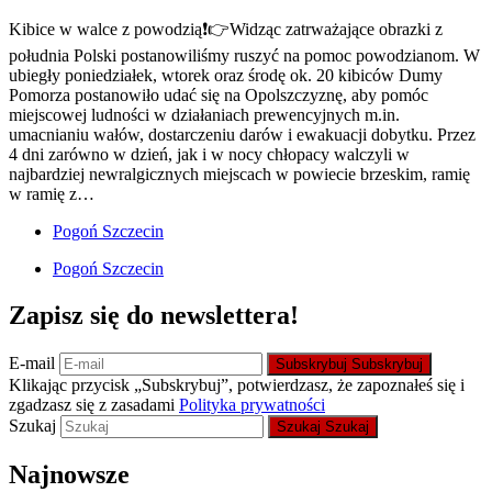
Kibice w walce z powodzią❗👉Widząc zatrważające obrazki z
południa Polski postanowiliśmy ruszyć na pomoc powodzianom. W
ubiegły poniedziałek, wtorek oraz środę ok. 20 kibiców Dumy
Pomorza postanowiło udać się na Opolszczyznę, aby pomóc
miejscowej ludności w działaniach prewencyjnych m.in.
umacnianiu wałów, dostarczeniu darów i ewakuacji dobytku. Przez
4 dni zarówno w dzień, jak i w nocy chłopacy walczyli w
najbardziej newralgicznych miejscach w powiecie brzeskim, ramię
w ramię z…
Pogoń Szczecin
Pogoń Szczecin
Zapisz się do newslettera!
E-mail
Subskrybuj
Subskrybuj
Klikając przycisk „Subskrybuj”, potwierdzasz, że zapoznałeś się i
zgadzasz się z zasadami
Polityka prywatności
Szukaj
Szukaj
Szukaj
Najnowsze