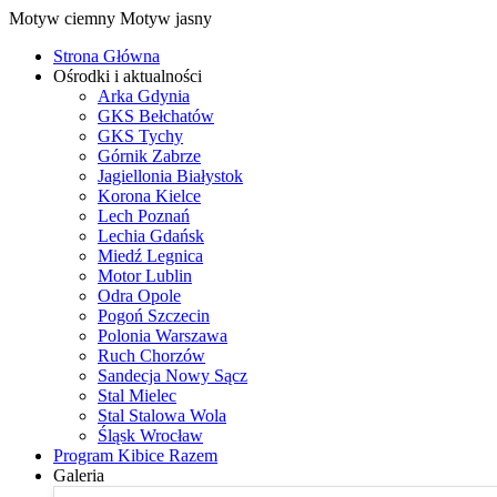
Motyw ciemny
Motyw jasny
Strona Główna
Ośrodki i aktualności
Arka Gdynia
GKS Bełchatów
GKS Tychy
Górnik Zabrze
Jagiellonia Białystok
Korona Kielce
Lech Poznań
Lechia Gdańsk
Miedź Legnica
Motor Lublin
Odra Opole
Pogoń Szczecin
Polonia Warszawa
Ruch Chorzów
Sandecja Nowy Sącz
Stal Mielec
Stal Stalowa Wola
Śląsk Wrocław
Program Kibice Razem
Galeria