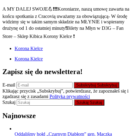
A MY DALEJ SWOJE💪❗️❗️❗️Koroniarze, naszą umowę zawarta na
końcu spotkania z Cracovią uważamy za obowiązującą- W środę
widzimy się w takim samym składzie na MŁYNIE i wspieramy
drużynę od 1 do ostatniej minuty❗️Bilety na Młyn w D3G – Fan
Store – Sklep Kibica Korony Kielce ❗️
Korona Kielce
Korona Kielce
Zapisz się do newslettera!
E-mail
Subskrybuj
Subskrybuj
Klikając przycisk „Subskrybuj”, potwierdzasz, że zapoznałeś się i
zgadzasz się z zasadami
Polityka prywatności
Szukaj
Szukaj
Szukaj
Najnowsze
Oddaliśmy hołd „Czarnym Diabłom” gen. Maczka