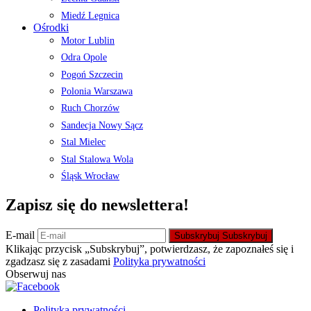
Miedź Legnica
Ośrodki
Motor Lublin
Odra Opole
Pogoń Szczecin
Polonia Warszawa
Ruch Chorzów
Sandecja Nowy Sącz
Stal Mielec
Stal Stalowa Wola
Śląsk Wrocław
Zapisz się do newslettera!
E-mail
Subskrybuj
Subskrybuj
Klikając przycisk „Subskrybuj”, potwierdzasz, że zapoznałeś się i
zgadzasz się z zasadami
Polityka prywatności
Obserwuj nas
Polityka prywatności