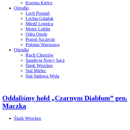
Korona Kielce
Ośrodki
Lech Poznań
Lechia Gdańsk
Miedź Legnica
Motor Lublin
Odra Opole
Pogoń Szczecin
Polonia Warszawa
Ośrodki
Ruch Chorzów
Sandecja Nowy Sącz
Śląsk Wrocław
Stal Mielec
Stal Stalowa Wola
Oddaliśmy hołd „Czarnym Diabłom” gen.
Maczka
Śląsk Wrocław