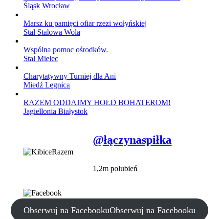
Śląsk Wrocław
Marsz ku pamięci ofiar rzezi wołyńskiej
Stal Stalowa Wola
Wspólna pomoc ośrodków.
Stal Mielec
Charytatywny Turniej dla Ani
Miedź Legnica
RAZEM ODDAJMY HOŁD BOHATEROM!
Jagiellonia Białystok
@łączynaspiłka
1,2m polubień
Obserwuj na Facebooku
Obserwuj na Facebooku