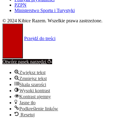
PZPN
Ministerstwo Sportu i Turystyki
© 2024 Kibice Razem. Wszelkie prawa zastrzeżone.
Przejdź do treści
Otwórz pasek narzędzi
Zwiększ tekst
Zmniejsz tekst
Skala szarości
Wysoki kontrast
Kontrast ujemny
Jasne tło
Podkreślenie linków
Resetuj