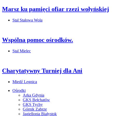
Marsz ku pamięci ofiar rzezi wołyńskiej
Stal Stalowa Wola
Wspólna pomoc ośrodków.
Stal Mielec
Charytatywny Turniej dla Ani
Miedź Legnica
Ośrodki
Arka Gdynia
GKS Bełchatów
GKS Tychy
Górnik Zabrze
Jagiellonia Białystok