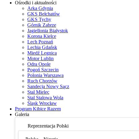
Ośrodki i aktualności
Arka Gdynia
GKS Bełchatów
GKS Tychy
Górnik Zabrze
Jagiellonia Białystok
Korona Kielce
Lech Poznań
Lechia Gdańsk
Miedź Legnica
Motor Lublin
Odra Opole
Pogoń Szczecin
Polonia Warszawa
Ruch Chorzów
Sandecja Nowy Sącz
Stal Mielec
Stal Stalowa Wola
Śląsk Wrocław
Program Kibice Razem
Galeria
Reprezentacja Polski