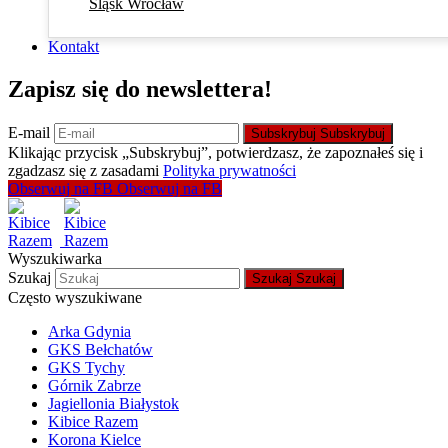
Śląsk Wrocław
Kontakt
Zapisz się do newslettera!
E-mail
Subskrybuj
Subskrybuj
Klikając przycisk „Subskrybuj”, potwierdzasz, że zapoznałeś się i
zgadzasz się z zasadami
Polityka prywatności
Obserwuj na FB
Obserwuj na FB
Wyszukiwarka
Szukaj
Szukaj
Szukaj
Często wyszukiwane
Arka Gdynia
GKS Bełchatów
GKS Tychy
Górnik Zabrze
Jagiellonia Białystok
Kibice Razem
Korona Kielce