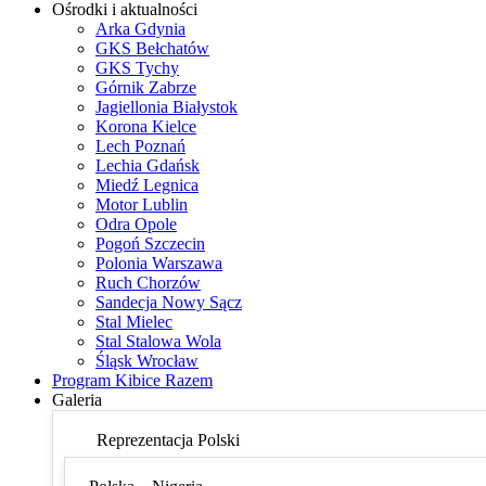
Ośrodki i aktualności
Arka Gdynia
GKS Bełchatów
GKS Tychy
Górnik Zabrze
Jagiellonia Białystok
Korona Kielce
Lech Poznań
Lechia Gdańsk
Miedź Legnica
Motor Lublin
Odra Opole
Pogoń Szczecin
Polonia Warszawa
Ruch Chorzów
Sandecja Nowy Sącz
Stal Mielec
Stal Stalowa Wola
Śląsk Wrocław
Program Kibice Razem
Galeria
Reprezentacja Polski