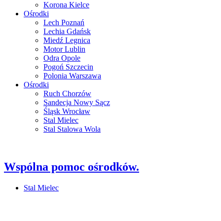
Korona Kielce
Ośrodki
Lech Poznań
Lechia Gdańsk
Miedź Legnica
Motor Lublin
Odra Opole
Pogoń Szczecin
Polonia Warszawa
Ośrodki
Ruch Chorzów
Sandecja Nowy Sącz
Śląsk Wrocław
Stal Mielec
Stal Stalowa Wola
Wspólna pomoc ośrodków.
Stal Mielec