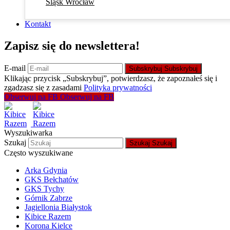
Śląsk Wrocław
Kontakt
Zapisz się do newslettera!
E-mail
Subskrybuj
Subskrybuj
Klikając przycisk „Subskrybuj”, potwierdzasz, że zapoznałeś się i
zgadzasz się z zasadami
Polityka prywatności
Obserwuj na FB
Obserwuj na FB
Wyszukiwarka
Szukaj
Szukaj
Szukaj
Często wyszukiwane
Arka Gdynia
GKS Bełchatów
GKS Tychy
Górnik Zabrze
Jagiellonia Białystok
Kibice Razem
Korona Kielce