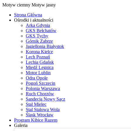
Motyw ciemny
Motyw jasny
Strona Główna
Ośrodki i aktualności
Arka Gdynia
GKS Bełchatów
GKS Tychy
Górnik Zabrze
Jagiellonia Białystok
Korona Kielce
Lech Poznań
Lechia Gdańsk
Miedź Legnica
Motor Lublin
Odra Opole
Pogoń Szczecin
Polonia Warszawa
Ruch Chorzów
Sandecja Nowy Sącz
Stal Mielec
Stal Stalowa Wola
Śląsk Wrocław
Program Kibice Razem
Galeria