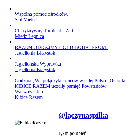
Wspólna pomoc ośrodków.
Stal Mielec
Charytatywny Turniej dla Ani
Miedź Legnica
RAZEM ODDAJMY HOŁD BOHATEROM!
Jagiellonia Białystok
Jagiellońska Wyprawka
Jagiellonia Białystok
Godzina „W” połączyła kibiców w całej Polsce. Ośrodki
KIBICE RAZEM uczciły pamięć Powstańców
Warszawskich
Kibice Razem
@łączynaspiłka
1,2m polubień