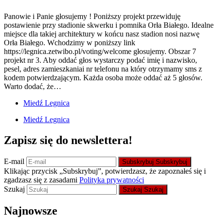
Panowie i Panie głosujemy ! Poniższy projekt przewiduję
postawienie przy stadionie skwerku i pomnika Orła Białego. Idealne
miejsce dla takiej architektury w końcu nasz stadion nosi nazwę
Orła Białego. Wchodzimy w poniższy link
https://legnica.zetwibo.pl/voting/welcome głosujemy. Obszar 7
projekt nr 3. Aby oddać głos wystarczy podać imię i nazwisko,
pesel, adres zamieszkaniai nr telefonu na który otrzymamy sms z
kodem potwierdzającym. Każda osoba może oddać aż 5 głosów.
Warto dodać, że…
Miedź Legnica
Miedź Legnica
Zapisz się do newslettera!
E-mail
Subskrybuj
Subskrybuj
Klikając przycisk „Subskrybuj”, potwierdzasz, że zapoznałeś się i
zgadzasz się z zasadami
Polityka prywatności
Szukaj
Szukaj
Szukaj
Najnowsze