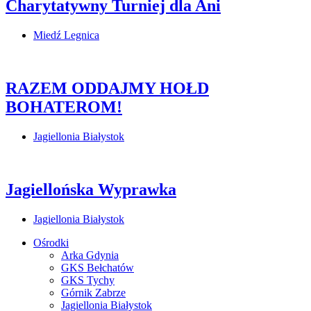
Charytatywny Turniej dla Ani
Miedź Legnica
RAZEM ODDAJMY HOŁD
BOHATEROM!
Jagiellonia Białystok
Jagiellońska Wyprawka
Jagiellonia Białystok
Ośrodki
Arka Gdynia
GKS Bełchatów
GKS Tychy
Górnik Zabrze
Jagiellonia Białystok