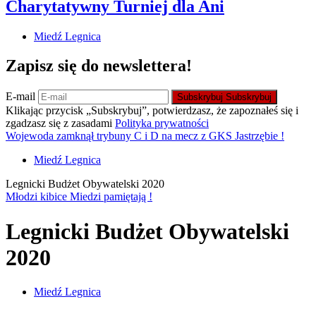
Charytatywny Turniej dla Ani
Miedź Legnica
Zapisz się do newslettera!
E-mail
Subskrybuj
Subskrybuj
Klikając przycisk „Subskrybuj”, potwierdzasz, że zapoznałeś się i
zgadzasz się z zasadami
Polityka prywatności
Wojewoda zamknął trybuny C i D na mecz z GKS Jastrzębie !
Miedź Legnica
Legnicki Budżet Obywatelski 2020
Młodzi kibice Miedzi pamiętają !
Legnicki Budżet Obywatelski
2020
Miedź Legnica