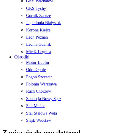
GKS Bełchatów
GKS Tychy
Górnik Zabrze
Jagiellonia Białystok
Korona Kielce
Lech Poznań
Lechia Gdańsk
Miedź Legnica
Ośrodki
Motor Lublin
Odra Opole
Pogoń Szczecin
Polonia Warszawa
Ruch Chorzów
Sandecja Nowy Sącz
Stal Mielec
Stal Stalowa Wola
Śląsk Wrocław
Zapisz się do newslettera!