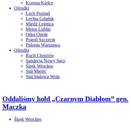
Korona Kielce
Ośrodki
Lech Poznań
Lechia Gdańsk
Miedź Legnica
Motor Lublin
Odra Opole
Pogoń Szczecin
Polonia Warszawa
Ośrodki
Ruch Chorzów
Sandecja Nowy Sącz
Śląsk Wrocław
Stal Mielec
Stal Stalowa Wola
Oddaliśmy hołd „Czarnym Diabłom” gen.
Maczka
Śląsk Wrocław