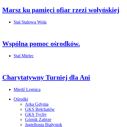
Marsz ku pamięci ofiar rzezi wołyńskiej
Stal Stalowa Wola
Wspólna pomoc ośrodków.
Stal Mielec
Charytatywny Turniej dla Ani
Miedź Legnica
Ośrodki
Arka Gdynia
GKS Bełchatów
GKS Tychy
Górnik Zabrze
Jagiellonia Białystok