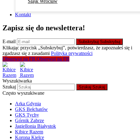
Śląsk Wrocław
Kontakt
Zapisz się do newslettera!
E-mail
Subskrybuj
Subskrybuj
Klikając przycisk „Subskrybuj”, potwierdzasz, że zapoznałeś się i
zgadzasz się z zasadami
Polityka prywatności
Obserwuj na FB
Obserwuj na FB
Wyszukiwarka
Szukaj
Szukaj
Szukaj
Często wyszukiwane
Arka Gdynia
GKS Bełchatów
GKS Tychy
Górnik Zabrze
Jagiellonia Białystok
Kibice Razem
Korona Kielce