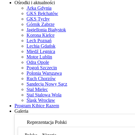
Ośrodki i aktualności
Arka Gdynia
GKS Bełchatów
GKS Tychy
Górnik Zabrze
Jagiellonia Białystok
Korona Kielce
Lech Poznań
Lechia Gdańsk
Miedź Legnica
Motor Lublin
Odra Opole
Pogoń Szczecin
Polonia Warszawa
Ruch Chorzów
Sandecja Nowy Sącz
Stal Mielec
Stal Stalowa Wola
Śląsk Wrocław
Program Kibice Razem
Galeria
Reprezentacja Polski