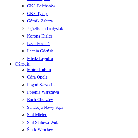
GKS Bełchatów
GKS Tychy
Górnik Zabrze
Jagiellonia Białystok
Korona Kielce
Lech Poznań
Lechia Gdańsk
Miedź Legnica
Ośrodki
Motor Lublin
Odra Opole
Pogoń Szczecin
Polonia Warszawa
Ruch Chorzów
Sandecja Nowy Sącz
Stal Mielec
Stal Stalowa Wola
Śląsk Wrocław