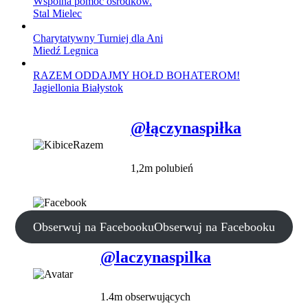
Wspólna pomoc ośrodków.
Stal Mielec
Charytatywny Turniej dla Ani
Miedź Legnica
RAZEM ODDAJMY HOŁD BOHATEROM!
Jagiellonia Białystok
@łączynaspiłka
1,2m polubień
Obserwuj na Facebooku
Obserwuj na Facebooku
@laczynaspilka
1.4m obserwujących