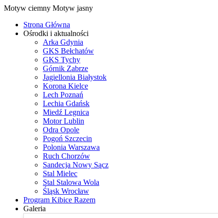
Motyw ciemny
Motyw jasny
Strona Główna
Ośrodki i aktualności
Arka Gdynia
GKS Bełchatów
GKS Tychy
Górnik Zabrze
Jagiellonia Białystok
Korona Kielce
Lech Poznań
Lechia Gdańsk
Miedź Legnica
Motor Lublin
Odra Opole
Pogoń Szczecin
Polonia Warszawa
Ruch Chorzów
Sandecja Nowy Sącz
Stal Mielec
Stal Stalowa Wola
Śląsk Wrocław
Program Kibice Razem
Galeria