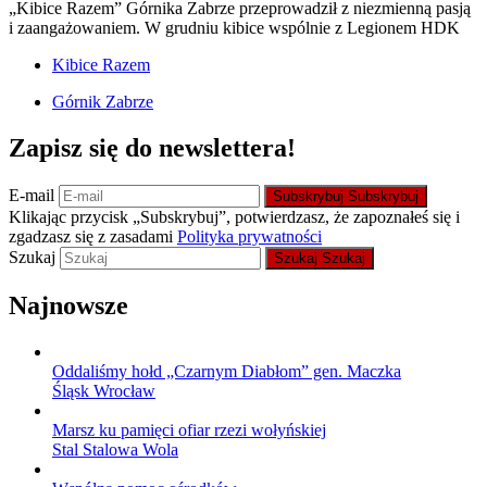
„Kibice Razem” Górnika Zabrze przeprowadził z niezmienną pasją
i zaangażowaniem. W grudniu kibice wspólnie z Legionem HDK
Kibice Razem
Górnik Zabrze
Zapisz się do newslettera!
E-mail
Subskrybuj
Subskrybuj
Klikając przycisk „Subskrybuj”, potwierdzasz, że zapoznałeś się i
zgadzasz się z zasadami
Polityka prywatności
Szukaj
Szukaj
Szukaj
Najnowsze
Oddaliśmy hołd „Czarnym Diabłom” gen. Maczka
Śląsk Wrocław
Marsz ku pamięci ofiar rzezi wołyńskiej
Stal Stalowa Wola