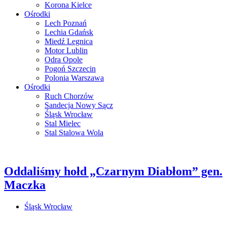
Korona Kielce
Ośrodki
Lech Poznań
Lechia Gdańsk
Miedź Legnica
Motor Lublin
Odra Opole
Pogoń Szczecin
Polonia Warszawa
Ośrodki
Ruch Chorzów
Sandecja Nowy Sącz
Śląsk Wrocław
Stal Mielec
Stal Stalowa Wola
Oddaliśmy hołd „Czarnym Diabłom” gen.
Maczka
Śląsk Wrocław