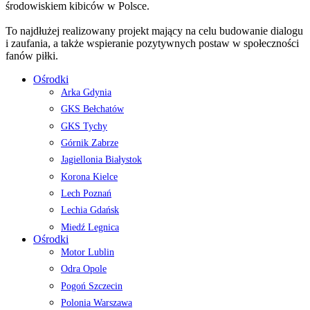
środowiskiem kibiców w Polsce.
To najdłużej realizowany projekt mający na celu budowanie dialogu
i zaufania, a także wspieranie pozytywnych postaw w społeczności
fanów piłki.
Ośrodki
Arka Gdynia
GKS Bełchatów
GKS Tychy
Górnik Zabrze
Jagiellonia Białystok
Korona Kielce
Lech Poznań
Lechia Gdańsk
Miedź Legnica
Ośrodki
Motor Lublin
Odra Opole
Pogoń Szczecin
Polonia Warszawa