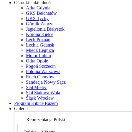
Ośrodki i aktualności
Arka Gdynia
GKS Bełchatów
GKS Tychy
Górnik Zabrze
Jagiellonia Białystok
Korona Kielce
Lech Poznań
Lechia Gdańsk
Miedź Legnica
Motor Lublin
Odra Opole
Pogoń Szczecin
Polonia Warszawa
Ruch Chorzów
Sandecja Nowy Sącz
Stal Mielec
Stal Stalowa Wola
Śląsk Wrocław
Program Kibice Razem
Galeria
Reprezentacja Polski