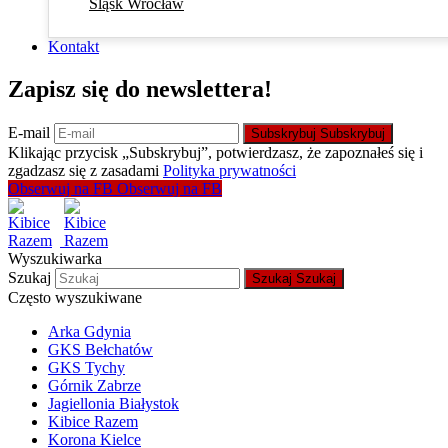
Śląsk Wrocław
Kontakt
Zapisz się do newslettera!
E-mail
Subskrybuj
Subskrybuj
Klikając przycisk „Subskrybuj”, potwierdzasz, że zapoznałeś się i
zgadzasz się z zasadami
Polityka prywatności
Obserwuj na FB
Obserwuj na FB
Wyszukiwarka
Szukaj
Szukaj
Szukaj
Często wyszukiwane
Arka Gdynia
GKS Bełchatów
GKS Tychy
Górnik Zabrze
Jagiellonia Białystok
Kibice Razem
Korona Kielce