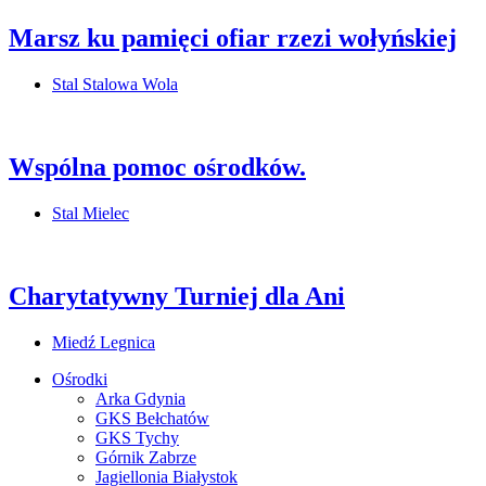
Marsz ku pamięci ofiar rzezi wołyńskiej
Stal Stalowa Wola
Wspólna pomoc ośrodków.
Stal Mielec
Charytatywny Turniej dla Ani
Miedź Legnica
Ośrodki
Arka Gdynia
GKS Bełchatów
GKS Tychy
Górnik Zabrze
Jagiellonia Białystok