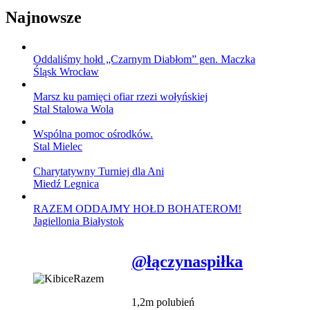
Najnowsze
Oddaliśmy hołd „Czarnym Diabłom” gen. Maczka
Śląsk Wrocław
Marsz ku pamięci ofiar rzezi wołyńskiej
Stal Stalowa Wola
Wspólna pomoc ośrodków.
Stal Mielec
Charytatywny Turniej dla Ani
Miedź Legnica
RAZEM ODDAJMY HOŁD BOHATEROM!
Jagiellonia Białystok
@łączynaspiłka
1,2m polubień