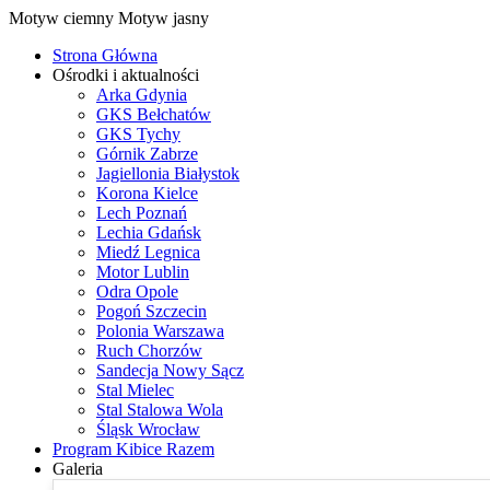
Motyw ciemny
Motyw jasny
Strona Główna
Ośrodki i aktualności
Arka Gdynia
GKS Bełchatów
GKS Tychy
Górnik Zabrze
Jagiellonia Białystok
Korona Kielce
Lech Poznań
Lechia Gdańsk
Miedź Legnica
Motor Lublin
Odra Opole
Pogoń Szczecin
Polonia Warszawa
Ruch Chorzów
Sandecja Nowy Sącz
Stal Mielec
Stal Stalowa Wola
Śląsk Wrocław
Program Kibice Razem
Galeria