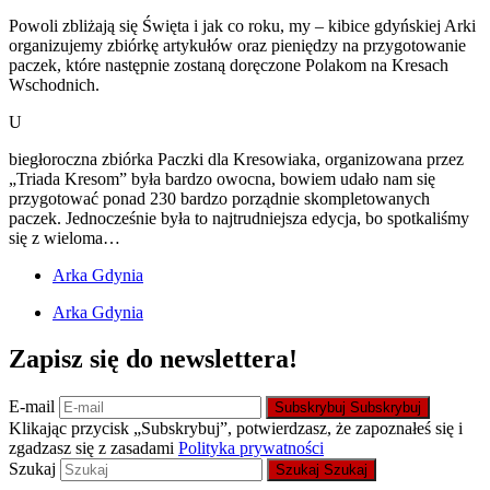
Powoli zbliżają się Święta i jak co roku, my – kibice gdyńskiej Arki
organizujemy zbiórkę artykułów oraz pieniędzy na przygotowanie
paczek, które następnie zostaną doręczone Polakom na Kresach
Wschodnich.
U
biegłoroczna zbiórka Paczki dla Kresowiaka, organizowana przez
„Triada Kresom” była bardzo owocna, bowiem udało nam się
przygotować ponad 230 bardzo porządnie skompletowanych
paczek. Jednocześnie była to najtrudniejsza edycja, bo spotkaliśmy
się z wieloma…
Arka Gdynia
Arka Gdynia
Zapisz się do newslettera!
E-mail
Subskrybuj
Subskrybuj
Klikając przycisk „Subskrybuj”, potwierdzasz, że zapoznałeś się i
zgadzasz się z zasadami
Polityka prywatności
Szukaj
Szukaj
Szukaj