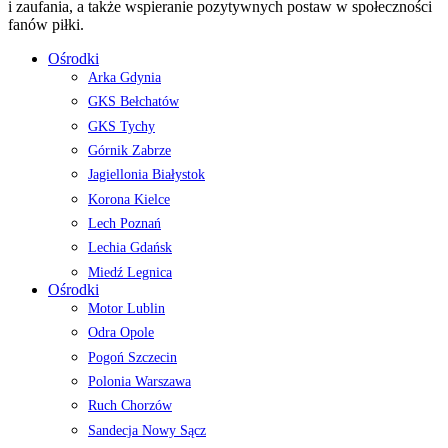
i zaufania, a także wspieranie pozytywnych postaw w społeczności
fanów piłki.
Ośrodki
Arka Gdynia
GKS Bełchatów
GKS Tychy
Górnik Zabrze
Jagiellonia Białystok
Korona Kielce
Lech Poznań
Lechia Gdańsk
Miedź Legnica
Ośrodki
Motor Lublin
Odra Opole
Pogoń Szczecin
Polonia Warszawa
Ruch Chorzów
Sandecja Nowy Sącz