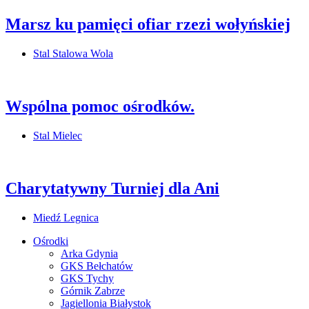
Marsz ku pamięci ofiar rzezi wołyńskiej
Stal Stalowa Wola
Wspólna pomoc ośrodków.
Stal Mielec
Charytatywny Turniej dla Ani
Miedź Legnica
Ośrodki
Arka Gdynia
GKS Bełchatów
GKS Tychy
Górnik Zabrze
Jagiellonia Białystok