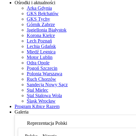
Ośrodki i aktualności
Arka Gdynia
GKS Bełchatów
GKS Tychy
Górnik Zabrze
Jagiellonia Białystok
Korona Kielce
Lech Poznań
Lechia Gdańsk
Miedź Legnica
Motor Lublin
Odra Opole
Pogoń Szczecin
Polonia Warszawa
Ruch Chorzów
Sandecja Nowy Sącz
Stal Mielec
Stal Stalowa Wola
Śląsk Wrocław
Program Kibice Razem
Galeria
Reprezentacja Polski