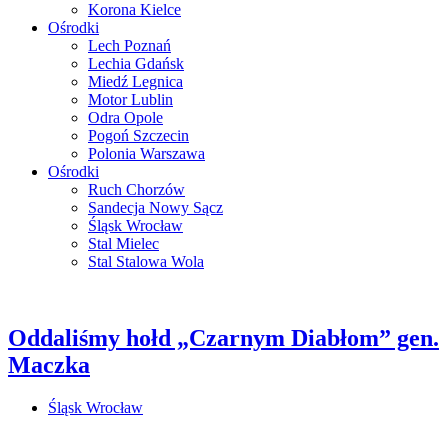
Korona Kielce
Ośrodki
Lech Poznań
Lechia Gdańsk
Miedź Legnica
Motor Lublin
Odra Opole
Pogoń Szczecin
Polonia Warszawa
Ośrodki
Ruch Chorzów
Sandecja Nowy Sącz
Śląsk Wrocław
Stal Mielec
Stal Stalowa Wola
Oddaliśmy hołd „Czarnym Diabłom” gen.
Maczka
Śląsk Wrocław