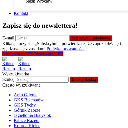
Śląsk Wrocław
Kontakt
Zapisz się do newslettera!
E-mail
Subskrybuj
Subskrybuj
Klikając przycisk „Subskrybuj”, potwierdzasz, że zapoznałeś się i
zgadzasz się z zasadami
Polityka prywatności
Obserwuj na FB
Obserwuj na FB
Wyszukiwarka
Szukaj
Szukaj
Szukaj
Często wyszukiwane
Arka Gdynia
GKS Bełchatów
GKS Tychy
Górnik Zabrze
Jagiellonia Białystok
Kibice Razem
Korona Kielce