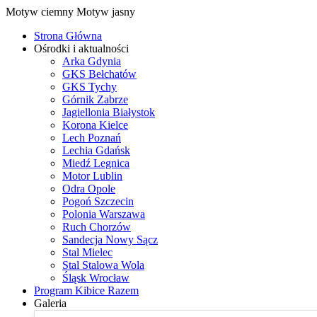
Motyw ciemny
Motyw jasny
Strona Główna
Ośrodki i aktualności
Arka Gdynia
GKS Bełchatów
GKS Tychy
Górnik Zabrze
Jagiellonia Białystok
Korona Kielce
Lech Poznań
Lechia Gdańsk
Miedź Legnica
Motor Lublin
Odra Opole
Pogoń Szczecin
Polonia Warszawa
Ruch Chorzów
Sandecja Nowy Sącz
Stal Mielec
Stal Stalowa Wola
Śląsk Wrocław
Program Kibice Razem
Galeria