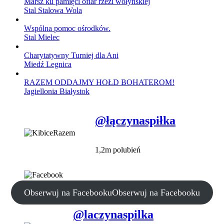
Marsz ku pamięci ofiar rzezi wołyńskiej
Stal Stalowa Wola
Wspólna pomoc ośrodków.
Stal Mielec
Charytatywny Turniej dla Ani
Miedź Legnica
RAZEM ODDAJMY HOŁD BOHATEROM!
Jagiellonia Białystok
@łączynaspiłka
1,2m polubień
Obserwuj na Facebooku
Obserwuj na Facebooku
@laczynaspilka