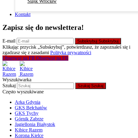
Śląsk Wrocław
Kontakt
Zapisz się do newslettera!
E-mail
Subskrybuj
Subskrybuj
Klikając przycisk „Subskrybuj”, potwierdzasz, że zapoznałeś się i
zgadzasz się z zasadami
Polityka prywatności
Obserwuj na FB
Obserwuj na FB
Wyszukiwarka
Szukaj
Szukaj
Szukaj
Często wyszukiwane
Arka Gdynia
GKS Bełchatów
GKS Tychy
Górnik Zabrze
Jagiellonia Białystok
Kibice Razem
Korona Kielce