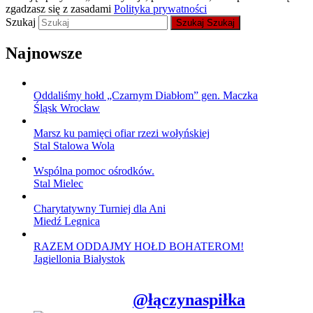
zgadzasz się z zasadami
Polityka prywatności
Szukaj
Szukaj
Szukaj
Najnowsze
Oddaliśmy hołd „Czarnym Diabłom” gen. Maczka
Śląsk Wrocław
Marsz ku pamięci ofiar rzezi wołyńskiej
Stal Stalowa Wola
Wspólna pomoc ośrodków.
Stal Mielec
Charytatywny Turniej dla Ani
Miedź Legnica
RAZEM ODDAJMY HOŁD BOHATEROM!
Jagiellonia Białystok
@łączynaspiłka