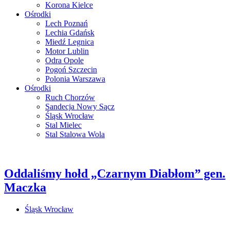
Korona Kielce
Ośrodki
Lech Poznań
Lechia Gdańsk
Miedź Legnica
Motor Lublin
Odra Opole
Pogoń Szczecin
Polonia Warszawa
Ośrodki
Ruch Chorzów
Sandecja Nowy Sącz
Śląsk Wrocław
Stal Mielec
Stal Stalowa Wola
Oddaliśmy hołd „Czarnym Diabłom” gen.
Maczka
Śląsk Wrocław