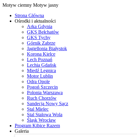
Motyw ciemny
Motyw jasny
Strona Główna
Ośrodki i aktualności
Arka Gdynia
GKS Bełchatów
GKS Tychy
Górnik Zabrze
Jagiellonia Białystok
Korona Kielce
Lech Poznań
Lechia Gdańsk
Miedź Legnica
Motor Lublin
Odra Opole
Pogoń Szczecin
Polonia Warszawa
Ruch Chorzów
Sandecja Nowy Sącz
Stal Mielec
Stal Stalowa Wola
Śląsk Wrocław
Program Kibice Razem
Galeria