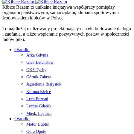
Kibice Razem to unikalna inicjatywa współpracy pomiędzy
organami państwowymi, samorządami, klubami sportowymi i
środowiskiem kibiców w Polsce.
To najdłużej realizowany projekt mający na celu budowanie dialogu
i zaufania, a także wspieranie pozytywnych postaw w społeczności
fanów piłki.
Ośrodki
Arka Gdynia
GKS Bełchatów
GKS Tychy
Górnik Zabrze
Jagiellonia Białystok
Korona Kielce
Lech Poznań
Lechia Gdańsk
Miedź Legnica
Ośrodki
Motor Lublin
Odra Opole