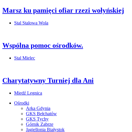
Marsz ku pamięci ofiar rzezi wołyńskiej
Stal Stalowa Wola
Wspólna pomoc ośrodków.
Stal Mielec
Charytatywny Turniej dla Ani
Miedź Legnica
Ośrodki
Arka Gdynia
GKS Bełchatów
GKS Tychy
Górnik Zabrze
Jagiellonia Białystok