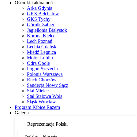
Ośrodki i aktualności
Arka Gdynia
GKS Bełchatów
GKS Tychy
Górnik Zabrze
Jagiellonia Białystok
Korona Kielce
Lech Poznań
Lechia Gdańsk
Miedź Legnica
Motor Lublin
Odra Opole
Pogoń Szczecin
Polonia Warszawa
Ruch Chorzów
Sandecja Nowy Sącz
Stal Mielec
Stal Stalowa Wola
Śląsk Wrocław
Program Kibice Razem
Galeria
Reprezentacja Polski