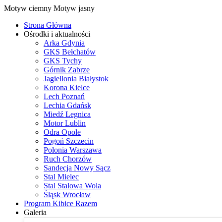
Motyw ciemny
Motyw jasny
Strona Główna
Ośrodki i aktualności
Arka Gdynia
GKS Bełchatów
GKS Tychy
Górnik Zabrze
Jagiellonia Białystok
Korona Kielce
Lech Poznań
Lechia Gdańsk
Miedź Legnica
Motor Lublin
Odra Opole
Pogoń Szczecin
Polonia Warszawa
Ruch Chorzów
Sandecja Nowy Sącz
Stal Mielec
Stal Stalowa Wola
Śląsk Wrocław
Program Kibice Razem
Galeria