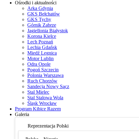
Ośrodki i aktualności
Arka Gdynia
GKS Bełchatów
GKS Tychy
Górnik Zabrze
Jagiellonia Białystok
Korona Kielce
Lech Poznań
Lechia Gdańsk
Miedź Legnica
Motor Lublin
Odra Opole
Pogoń Szczecin
Polonia Warszawa
Ruch Chorzów
Sandecja Nowy Sącz
Stal Mielec
Stal Stalowa Wola
Śląsk Wrocław
Program Kibice Razem
Galeria
Reprezentacja Polski