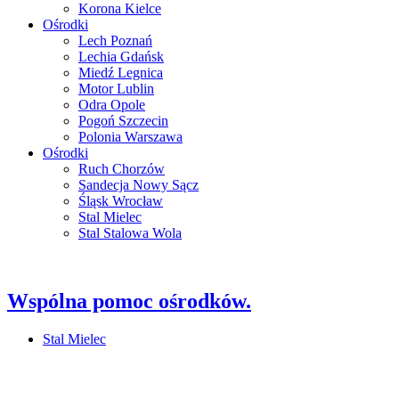
Korona Kielce
Ośrodki
Lech Poznań
Lechia Gdańsk
Miedź Legnica
Motor Lublin
Odra Opole
Pogoń Szczecin
Polonia Warszawa
Ośrodki
Ruch Chorzów
Sandecja Nowy Sącz
Śląsk Wrocław
Stal Mielec
Stal Stalowa Wola
Wspólna pomoc ośrodków.
Stal Mielec