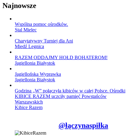
Najnowsze
Wspólna pomoc ośrodków.
Stal Mielec
Charytatywny Turniej dla Ani
Miedź Legnica
RAZEM ODDAJMY HOŁD BOHATEROM!
Jagiellonia Białystok
Jagiellońska Wyprawka
Jagiellonia Białystok
Godzina „W” połączyła kibiców w całej Polsce. Ośrodki
KIBICE RAZEM uczciły pamięć Powstańców
Warszawskich
Kibice Razem
@łączynaspiłka