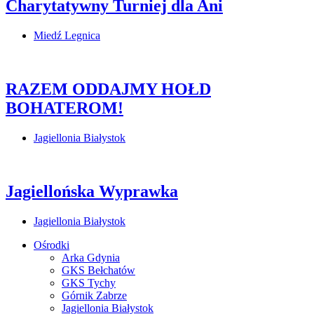
Charytatywny Turniej dla Ani
Miedź Legnica
RAZEM ODDAJMY HOŁD
BOHATEROM!
Jagiellonia Białystok
Jagiellońska Wyprawka
Jagiellonia Białystok
Ośrodki
Arka Gdynia
GKS Bełchatów
GKS Tychy
Górnik Zabrze
Jagiellonia Białystok