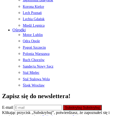
Jagiellonia Białystok
Korona Kielce
Lech Poznań
Lechia Gdańsk
Miedź Legnica
Ośrodki
Motor Lublin
Odra Opole
Pogoń Szczecin
Polonia Warszawa
Ruch Chorzów
Sandecja Nowy Sącz
Stal Mielec
Stal Stalowa Wola
Śląsk Wrocław
Zapisz się do newslettera!
E-mail
Subskrybuj
Subskrybuj
Klikając przycisk „Subskrybuj”, potwierdzasz, że zapoznałeś się i