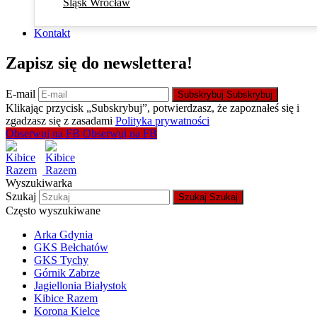
Śląsk Wrocław
Kontakt
Zapisz się do newslettera!
E-mail
Subskrybuj
Subskrybuj
Klikając przycisk „Subskrybuj”, potwierdzasz, że zapoznałeś się i
zgadzasz się z zasadami
Polityka prywatności
Obserwuj na FB
Obserwuj na FB
Wyszukiwarka
Szukaj
Szukaj
Szukaj
Często wyszukiwane
Arka Gdynia
GKS Bełchatów
GKS Tychy
Górnik Zabrze
Jagiellonia Białystok
Kibice Razem
Korona Kielce