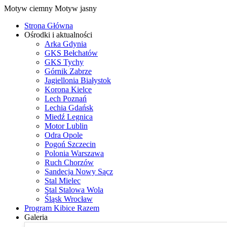
Motyw ciemny
Motyw jasny
Strona Główna
Ośrodki i aktualności
Arka Gdynia
GKS Bełchatów
GKS Tychy
Górnik Zabrze
Jagiellonia Białystok
Korona Kielce
Lech Poznań
Lechia Gdańsk
Miedź Legnica
Motor Lublin
Odra Opole
Pogoń Szczecin
Polonia Warszawa
Ruch Chorzów
Sandecja Nowy Sącz
Stal Mielec
Stal Stalowa Wola
Śląsk Wrocław
Program Kibice Razem
Galeria