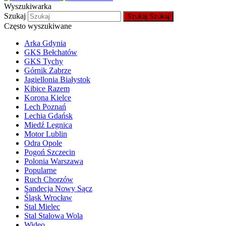
Wyszukiwarka
Szukaj
Szukaj
Szukaj
Często wyszukiwane
Arka Gdynia
GKS Bełchatów
GKS Tychy
Górnik Zabrze
Jagiellonia Białystok
Kibice Razem
Korona Kielce
Lech Poznań
Lechia Gdańsk
Miedź Legnica
Motor Lublin
Odra Opole
Pogoń Szczecin
Polonia Warszawa
Popularne
Ruch Chorzów
Sandecja Nowy Sącz
Śląsk Wrocław
Stal Mielec
Stal Stalowa Wola
Wideo