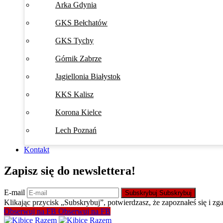
Arka Gdynia
GKS Bełchatów
GKS Tychy
Górnik Zabrze
Jagiellonia Białystok
KKS Kalisz
Korona Kielce
Lech Poznań
Kontakt
Zapisz się do newslettera!
E-mail
Subskrybuj
Subskrybuj
Klikając przycisk „Subskrybuj”, potwierdzasz, że zapoznałeś się i zg
Obserwuj na FB
Obserwuj na FB