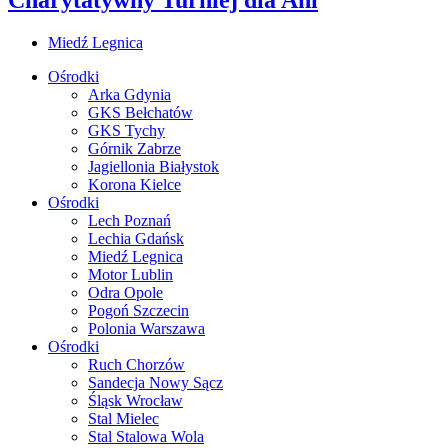
Miedź Legnica
Ośrodki
Arka Gdynia
GKS Bełchatów
GKS Tychy
Górnik Zabrze
Jagiellonia Białystok
Korona Kielce
Ośrodki
Lech Poznań
Lechia Gdańsk
Miedź Legnica
Motor Lublin
Odra Opole
Pogoń Szczecin
Polonia Warszawa
Ośrodki
Ruch Chorzów
Sandecja Nowy Sącz
Śląsk Wrocław
Stal Mielec
Stal Stalowa Wola