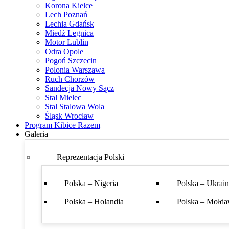
Korona Kielce
Lech Poznań
Lechia Gdańsk
Miedź Legnica
Motor Lublin
Odra Opole
Pogoń Szczecin
Polonia Warszawa
Ruch Chorzów
Sandecja Nowy Sącz
Stal Mielec
Stal Stalowa Wola
Śląsk Wrocław
Program Kibice Razem
Galeria
Reprezentacja Polski
Polska – Nigeria
Polska – Ukrai
Polska – Holandia
Polska – Mołda