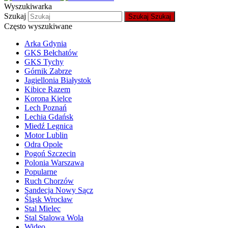
Wyszukiwarka
Szukaj
Szukaj
Szukaj
Często wyszukiwane
Arka Gdynia
GKS Bełchatów
GKS Tychy
Górnik Zabrze
Jagiellonia Białystok
Kibice Razem
Korona Kielce
Lech Poznań
Lechia Gdańsk
Miedź Legnica
Motor Lublin
Odra Opole
Pogoń Szczecin
Polonia Warszawa
Popularne
Ruch Chorzów
Sandecja Nowy Sącz
Śląsk Wrocław
Stal Mielec
Stal Stalowa Wola
Wideo