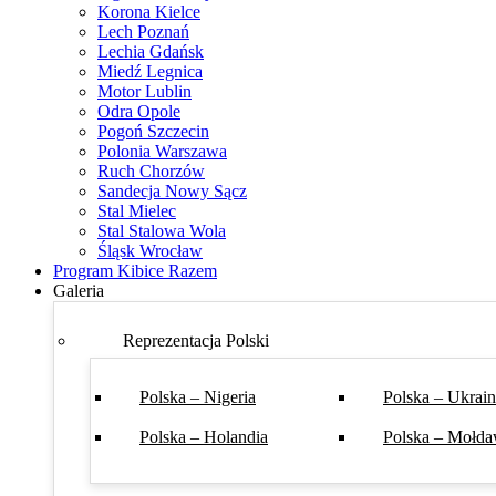
Korona Kielce
Lech Poznań
Lechia Gdańsk
Miedź Legnica
Motor Lublin
Odra Opole
Pogoń Szczecin
Polonia Warszawa
Ruch Chorzów
Sandecja Nowy Sącz
Stal Mielec
Stal Stalowa Wola
Śląsk Wrocław
Program Kibice Razem
Galeria
Reprezentacja Polski
Polska – Nigeria
Polska – Ukrai
Polska – Holandia
Polska – Mołda