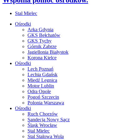
Stal Mielec
Ośrodki
Arka Gdynia
GKS Bełchatów
GKS Tychy
Górnik Zabrze
Jagiellonia Białystok
Korona Kielce
Ośrodki
Lech Poznań
Lechia Gdańsk
Miedź Legnica
Motor Lublin
Odra Opole
Pogoń Szczecin
Polonia Warszawa
Ośrodki
Ruch Chorzów
Sandecja Nowy Sącz
Śląsk Wrocław
Stal Mielec
Stal Stalowa Wola