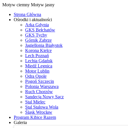
Motyw ciemny
Motyw jasny
Strona Główna
Ośrodki i aktualności
Arka Gdynia
GKS Bełchatów
GKS Tychy
Górnik Zabrze
Jagiellonia Białystok
Korona Kielce
Lech Poznań
Lechia Gdańsk
Miedź Legnica
Motor Lublin
Odra Opole
Pogoń Szczecin
Polonia Warszawa
Ruch Chorzów
Sandecja Nowy Sącz
Stal Mielec
Stal Stalowa Wola
Śląsk Wrocław
Program Kibice Razem
Galeria