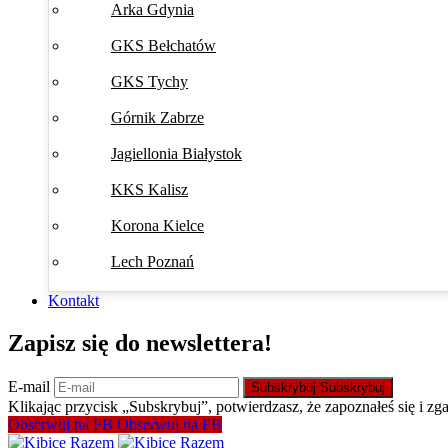
Arka Gdynia
GKS Bełchatów
GKS Tychy
Górnik Zabrze
Jagiellonia Białystok
KKS Kalisz
Korona Kielce
Lech Poznań
Kontakt
Zapisz się do newslettera!
E-mail
Subskrybuj
Subskrybuj
Klikając przycisk „Subskrybuj”, potwierdzasz, że zapoznałeś się i zg
Obserwuj na FB
Obserwuj na FB