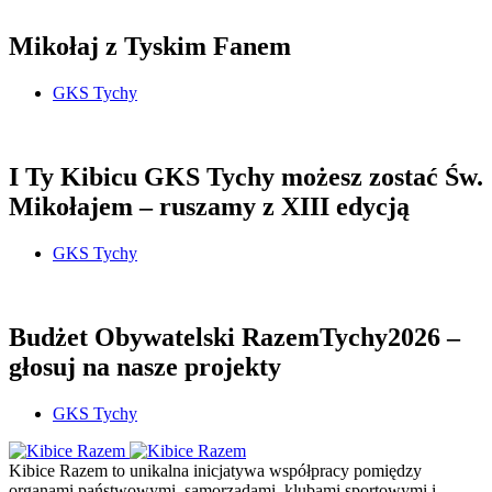
Mikołaj z Tyskim Fanem
GKS Tychy
I Ty Kibicu GKS Tychy możesz zostać Św.
Mikołajem – ruszamy z XIII edycją
GKS Tychy
Budżet Obywatelski RazemTychy2026 –
głosuj na nasze projekty
GKS Tychy
Kibice Razem to unikalna inicjatywa współpracy pomiędzy
organami państwowymi, samorządami, klubami sportowymi i