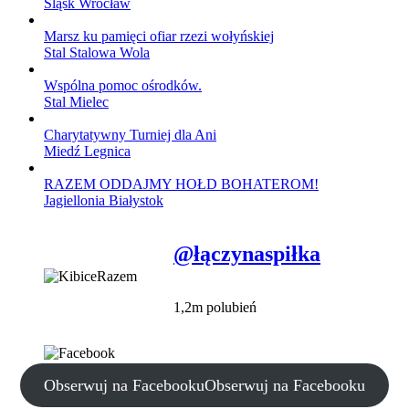
Śląsk Wrocław
Marsz ku pamięci ofiar rzezi wołyńskiej
Stal Stalowa Wola
Wspólna pomoc ośrodków.
Stal Mielec
Charytatywny Turniej dla Ani
Miedź Legnica
RAZEM ODDAJMY HOŁD BOHATEROM!
Jagiellonia Białystok
@łączynaspiłka
1,2m polubień
Obserwuj na Facebooku
Obserwuj na Facebooku