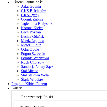
Ośrodki i aktualności
Arka Gdynia
GKS Bełchatów
GKS Tychy
Górnik Zabrze
Jagiellonia Białystok
Korona Kielce
Lech Poznań
Lechia Gdańsk
Miedź Legnica
Motor Lublin
Odra Opole
Pogoń Szczecin
Polonia Warszawa
Ruch Chorzów
Sandecja Nowy Sącz
Stal Mielec
Stal Stalowa Wola
Śląsk Wrocław
Program Kibice Razem
Galeria
Reprezentacja Polski