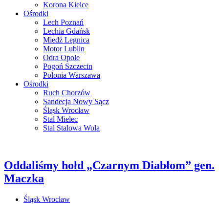
Korona Kielce
Ośrodki
Lech Poznań
Lechia Gdańsk
Miedź Legnica
Motor Lublin
Odra Opole
Pogoń Szczecin
Polonia Warszawa
Ośrodki
Ruch Chorzów
Sandecja Nowy Sącz
Śląsk Wrocław
Stal Mielec
Stal Stalowa Wola
Oddaliśmy hołd „Czarnym Diabłom” gen.
Maczka
Śląsk Wrocław