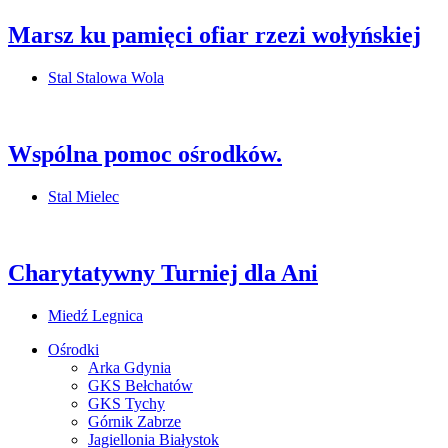
Marsz ku pamięci ofiar rzezi wołyńskiej
Stal Stalowa Wola
Wspólna pomoc ośrodków.
Stal Mielec
Charytatywny Turniej dla Ani
Miedź Legnica
Ośrodki
Arka Gdynia
GKS Bełchatów
GKS Tychy
Górnik Zabrze
Jagiellonia Białystok