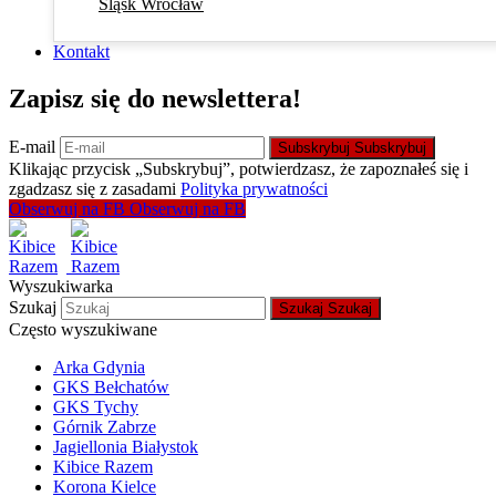
Śląsk Wrocław
Kontakt
Zapisz się do newslettera!
E-mail
Subskrybuj
Subskrybuj
Klikając przycisk „Subskrybuj”, potwierdzasz, że zapoznałeś się i
zgadzasz się z zasadami
Polityka prywatności
Obserwuj na FB
Obserwuj na FB
Wyszukiwarka
Szukaj
Szukaj
Szukaj
Często wyszukiwane
Arka Gdynia
GKS Bełchatów
GKS Tychy
Górnik Zabrze
Jagiellonia Białystok
Kibice Razem
Korona Kielce