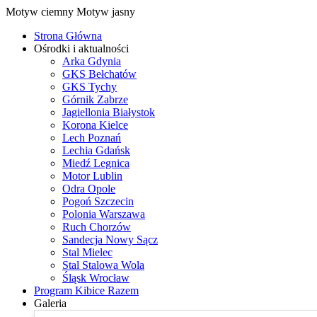
Motyw ciemny
Motyw jasny
Strona Główna
Ośrodki i aktualności
Arka Gdynia
GKS Bełchatów
GKS Tychy
Górnik Zabrze
Jagiellonia Białystok
Korona Kielce
Lech Poznań
Lechia Gdańsk
Miedź Legnica
Motor Lublin
Odra Opole
Pogoń Szczecin
Polonia Warszawa
Ruch Chorzów
Sandecja Nowy Sącz
Stal Mielec
Stal Stalowa Wola
Śląsk Wrocław
Program Kibice Razem
Galeria