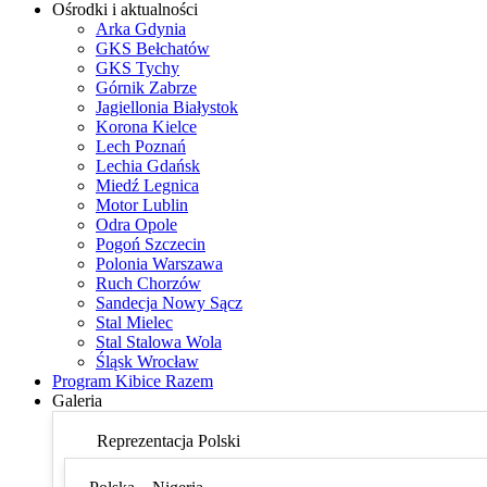
Ośrodki i aktualności
Arka Gdynia
GKS Bełchatów
GKS Tychy
Górnik Zabrze
Jagiellonia Białystok
Korona Kielce
Lech Poznań
Lechia Gdańsk
Miedź Legnica
Motor Lublin
Odra Opole
Pogoń Szczecin
Polonia Warszawa
Ruch Chorzów
Sandecja Nowy Sącz
Stal Mielec
Stal Stalowa Wola
Śląsk Wrocław
Program Kibice Razem
Galeria
Reprezentacja Polski