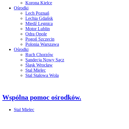
Korona Kielce
Ośrodki
Lech Poznań
Lechia Gdańsk
Miedź Legnica
Motor Lublin
Odra Opole
Pogoń Szczecin
Polonia Warszawa
Ośrodki
Ruch Chorzów
Sandecja Nowy Sącz
Śląsk Wrocław
Stal Mielec
Stal Stalowa Wola
Wspólna pomoc ośrodków.
Stal Mielec