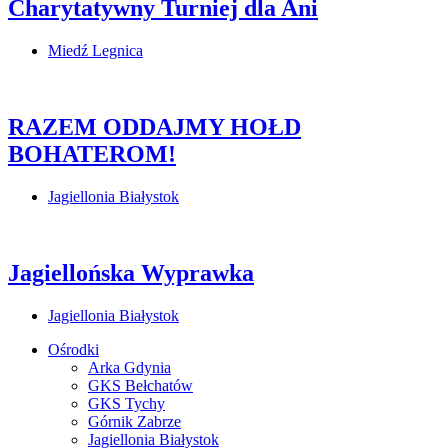
Charytatywny Turniej dla Ani
Miedź Legnica
RAZEM ODDAJMY HOŁD
BOHATEROM!
Jagiellonia Białystok
Jagiellońska Wyprawka
Jagiellonia Białystok
Ośrodki
Arka Gdynia
GKS Bełchatów
GKS Tychy
Górnik Zabrze
Jagiellonia Białystok