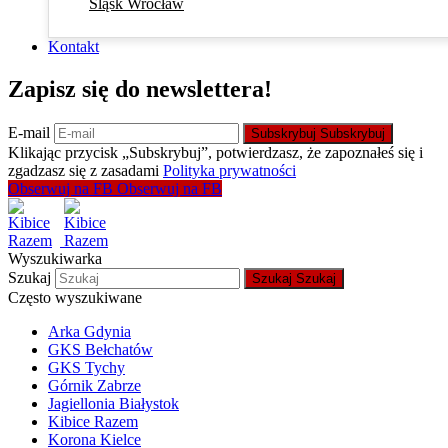
Śląsk Wrocław
Kontakt
Zapisz się do newslettera!
E-mail
Subskrybuj
Subskrybuj
Klikając przycisk „Subskrybuj”, potwierdzasz, że zapoznałeś się i
zgadzasz się z zasadami
Polityka prywatności
Obserwuj na FB
Obserwuj na FB
Wyszukiwarka
Szukaj
Szukaj
Szukaj
Często wyszukiwane
Arka Gdynia
GKS Bełchatów
GKS Tychy
Górnik Zabrze
Jagiellonia Białystok
Kibice Razem
Korona Kielce