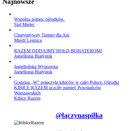
Najnowsze
Wspólna pomoc ośrodków.
Stal Mielec
Charytatywny Turniej dla Ani
Miedź Legnica
RAZEM ODDAJMY HOŁD BOHATEROM!
Jagiellonia Białystok
Jagiellońska Wyprawka
Jagiellonia Białystok
Godzina „W” połączyła kibiców w całej Polsce. Ośrodki
KIBICE RAZEM uczciły pamięć Powstańców
Warszawskich
Kibice Razem
@łączynaspiłka