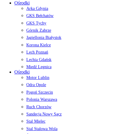
Ośrodki
Arka Gdynia
GKS Bełchatów
GKS Tychy
Górnik Zabrze
Jagiellonia Białystok
Korona Kielce
Lech Poznań
Lechia Gdańsk
Miedź Legnica
Ośrodki
Motor Lublin
Odra Opole
Pogoń Szczecin
Polonia Warszawa
Ruch Chorzów
Sandecja Nowy Sącz
Stal Mielec
Stal Stalowa Wola