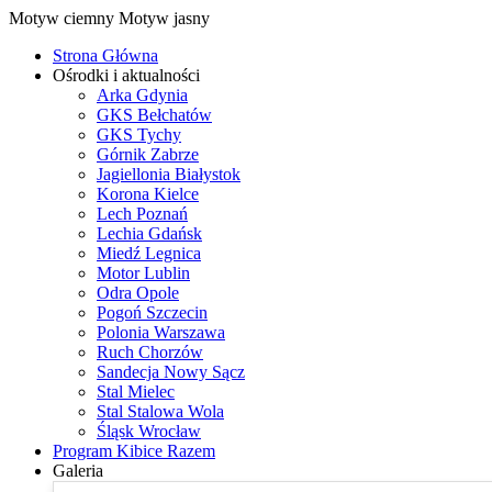
Motyw ciemny
Motyw jasny
Strona Główna
Ośrodki i aktualności
Arka Gdynia
GKS Bełchatów
GKS Tychy
Górnik Zabrze
Jagiellonia Białystok
Korona Kielce
Lech Poznań
Lechia Gdańsk
Miedź Legnica
Motor Lublin
Odra Opole
Pogoń Szczecin
Polonia Warszawa
Ruch Chorzów
Sandecja Nowy Sącz
Stal Mielec
Stal Stalowa Wola
Śląsk Wrocław
Program Kibice Razem
Galeria