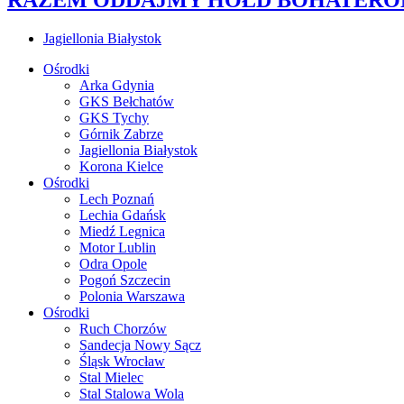
Jagiellonia Białystok
Ośrodki
Arka Gdynia
GKS Bełchatów
GKS Tychy
Górnik Zabrze
Jagiellonia Białystok
Korona Kielce
Ośrodki
Lech Poznań
Lechia Gdańsk
Miedź Legnica
Motor Lublin
Odra Opole
Pogoń Szczecin
Polonia Warszawa
Ośrodki
Ruch Chorzów
Sandecja Nowy Sącz
Śląsk Wrocław
Stal Mielec
Stal Stalowa Wola