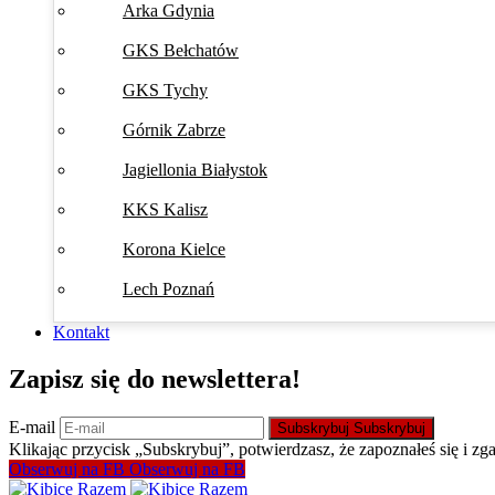
Arka Gdynia
GKS Bełchatów
GKS Tychy
Górnik Zabrze
Jagiellonia Białystok
KKS Kalisz
Korona Kielce
Lech Poznań
Kontakt
Zapisz się do newslettera!
E-mail
Subskrybuj
Subskrybuj
Klikając przycisk „Subskrybuj”, potwierdzasz, że zapoznałeś się i zg
Obserwuj na FB
Obserwuj na FB