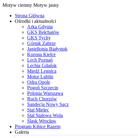
Motyw ciemny
Motyw jasny
Strona Główna
Ośrodki i aktualności
Arka Gdynia
GKS Bełchatów
GKS Tychy
Górnik Zabrze
Jagiellonia Białystok
Korona Kielce
Lech Poznań
Lechia Gdańsk
Miedź Legnica
Motor Lublin
Odra Opole
Pogoń Szczecin
Polonia Warszawa
Ruch Chorzów
Sandecja Nowy Sącz
Stal Mielec
Stal Stalowa Wola
Śląsk Wrocław
Program Kibice Razem
Galeria