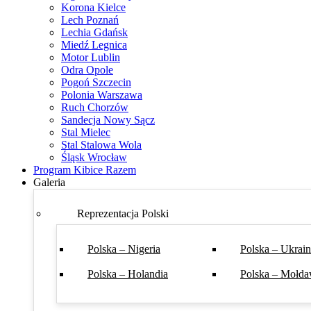
Korona Kielce
Lech Poznań
Lechia Gdańsk
Miedź Legnica
Motor Lublin
Odra Opole
Pogoń Szczecin
Polonia Warszawa
Ruch Chorzów
Sandecja Nowy Sącz
Stal Mielec
Stal Stalowa Wola
Śląsk Wrocław
Program Kibice Razem
Galeria
Reprezentacja Polski
Polska – Nigeria
Polska – Ukrai
Polska – Holandia
Polska – Mołda