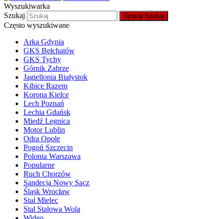
Wyszukiwarka
Szukaj
Szukaj
Szukaj
Często wyszukiwane
Arka Gdynia
GKS Bełchatów
GKS Tychy
Górnik Zabrze
Jagiellonia Białystok
Kibice Razem
Korona Kielce
Lech Poznań
Lechia Gdańsk
Miedź Legnica
Motor Lublin
Odra Opole
Pogoń Szczecin
Polonia Warszawa
Popularne
Ruch Chorzów
Sandecja Nowy Sącz
Śląsk Wrocław
Stal Mielec
Stal Stalowa Wola
Wideo