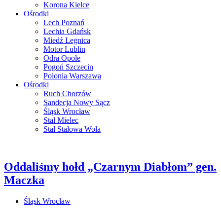
Korona Kielce
Ośrodki
Lech Poznań
Lechia Gdańsk
Miedź Legnica
Motor Lublin
Odra Opole
Pogoń Szczecin
Polonia Warszawa
Ośrodki
Ruch Chorzów
Sandecja Nowy Sącz
Śląsk Wrocław
Stal Mielec
Stal Stalowa Wola
Oddaliśmy hołd „Czarnym Diabłom” gen.
Maczka
Śląsk Wrocław