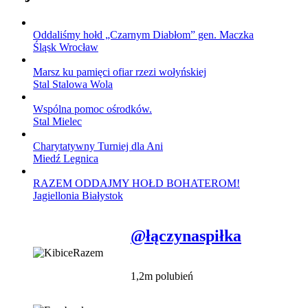
Oddaliśmy hołd „Czarnym Diabłom” gen. Maczka
Śląsk Wrocław
Marsz ku pamięci ofiar rzezi wołyńskiej
Stal Stalowa Wola
Wspólna pomoc ośrodków.
Stal Mielec
Charytatywny Turniej dla Ani
Miedź Legnica
RAZEM ODDAJMY HOŁD BOHATEROM!
Jagiellonia Białystok
@łączynaspiłka
1,2m polubień