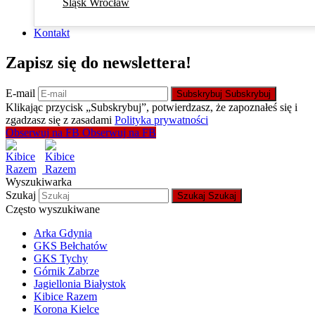
Śląsk Wrocław
Kontakt
Zapisz się do newslettera!
E-mail
Subskrybuj
Subskrybuj
Klikając przycisk „Subskrybuj”, potwierdzasz, że zapoznałeś się i
zgadzasz się z zasadami
Polityka prywatności
Obserwuj na FB
Obserwuj na FB
Wyszukiwarka
Szukaj
Szukaj
Szukaj
Często wyszukiwane
Arka Gdynia
GKS Bełchatów
GKS Tychy
Górnik Zabrze
Jagiellonia Białystok
Kibice Razem
Korona Kielce