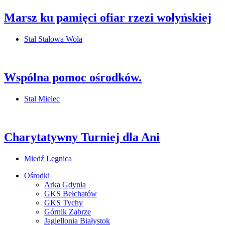
Marsz ku pamięci ofiar rzezi wołyńskiej
Stal Stalowa Wola
Wspólna pomoc ośrodków.
Stal Mielec
Charytatywny Turniej dla Ani
Miedź Legnica
Ośrodki
Arka Gdynia
GKS Bełchatów
GKS Tychy
Górnik Zabrze
Jagiellonia Białystok