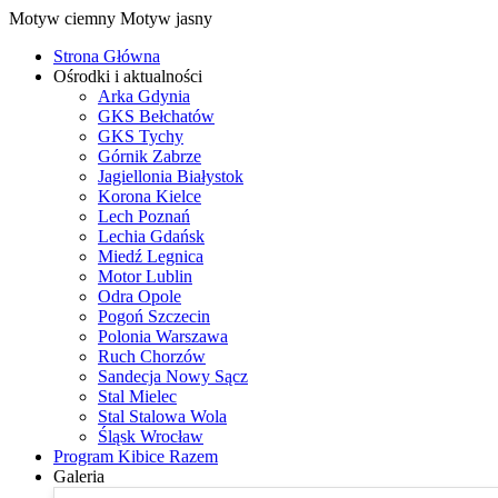
Motyw ciemny
Motyw jasny
Strona Główna
Ośrodki i aktualności
Arka Gdynia
GKS Bełchatów
GKS Tychy
Górnik Zabrze
Jagiellonia Białystok
Korona Kielce
Lech Poznań
Lechia Gdańsk
Miedź Legnica
Motor Lublin
Odra Opole
Pogoń Szczecin
Polonia Warszawa
Ruch Chorzów
Sandecja Nowy Sącz
Stal Mielec
Stal Stalowa Wola
Śląsk Wrocław
Program Kibice Razem
Galeria