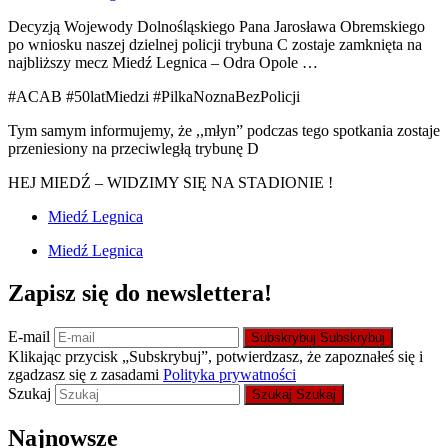
Decyzją Wojewody Dolnośląskiego Pana Jarosława Obremskiego
po wniosku naszej dzielnej policji trybuna C zostaje zamknięta na
najbliższy mecz Miedź Legnica – Odra Opole …
#ACAB #50latMiedzi #PilkaNoznaBezPolicji
Tym samym informujemy, że ,,młyn” podczas tego spotkania zostaje
przeniesiony na przeciwległą trybunę D
HEJ MIEDŹ – WIDZIMY SIĘ NA STADIONIE !
Miedź Legnica
Miedź Legnica
Zapisz się do newslettera!
E-mail
Subskrybuj
Subskrybuj
Klikając przycisk „Subskrybuj”, potwierdzasz, że zapoznałeś się i
zgadzasz się z zasadami
Polityka prywatności
Szukaj
Szukaj
Szukaj
Najnowsze