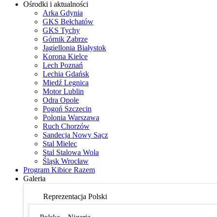
Ośrodki i aktualności
Arka Gdynia
GKS Bełchatów
GKS Tychy
Górnik Zabrze
Jagiellonia Białystok
Korona Kielce
Lech Poznań
Lechia Gdańsk
Miedź Legnica
Motor Lublin
Odra Opole
Pogoń Szczecin
Polonia Warszawa
Ruch Chorzów
Sandecja Nowy Sącz
Stal Mielec
Stal Stalowa Wola
Śląsk Wrocław
Program Kibice Razem
Galeria
Reprezentacja Polski