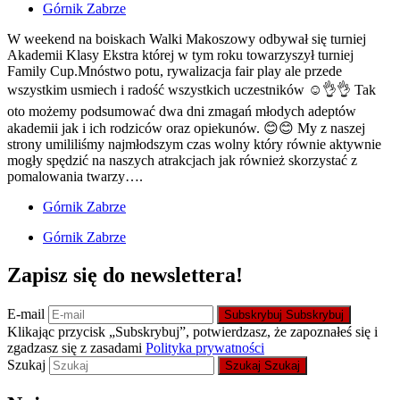
Górnik Zabrze
W weekend na boiskach Walki Makoszowy odbywał się turniej
Akademii Klasy Ekstra której w tym roku towarzyszył turniej
Family Cup.Mnóstwo potu, rywalizacja fair play ale przede
wszystkim usmiech i radość wszystkich uczestników ☺👌👌 Tak
oto możemy podsumować dwa dni zmagań młodych adeptów
akademii jak i ich rodziców oraz opiekunów. 😊😊 My z naszej
strony umililiśmy najmłodszym czas wolny który równie aktywnie
mogły spędzić na naszych atrakcjach jak również skorzystać z
pomalowania twarzy….
Górnik Zabrze
Górnik Zabrze
Zapisz się do newslettera!
E-mail
Subskrybuj
Subskrybuj
Klikając przycisk „Subskrybuj”, potwierdzasz, że zapoznałeś się i
zgadzasz się z zasadami
Polityka prywatności
Szukaj
Szukaj
Szukaj