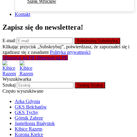
Śląsk Wrocław
Kontakt
Zapisz się do newslettera!
E-mail
Subskrybuj
Subskrybuj
Klikając przycisk „Subskrybuj”, potwierdzasz, że zapoznałeś się i
zgadzasz się z zasadami
Polityka prywatności
Obserwuj na FB
Obserwuj na FB
Wyszukiwarka
Szukaj
Szukaj
Szukaj
Często wyszukiwane
Arka Gdynia
GKS Bełchatów
GKS Tychy
Górnik Zabrze
Jagiellonia Białystok
Kibice Razem
Korona Kielce