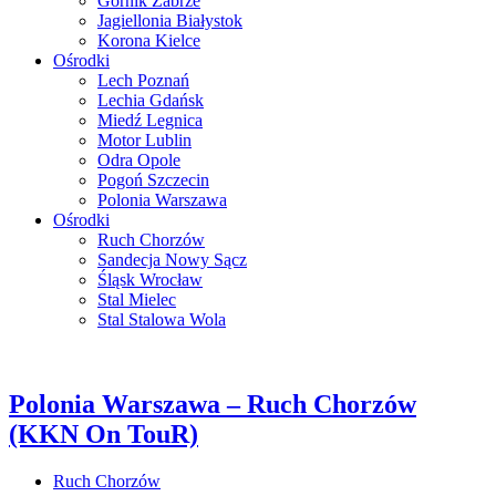
Górnik Zabrze
Jagiellonia Białystok
Korona Kielce
Ośrodki
Lech Poznań
Lechia Gdańsk
Miedź Legnica
Motor Lublin
Odra Opole
Pogoń Szczecin
Polonia Warszawa
Ośrodki
Ruch Chorzów
Sandecja Nowy Sącz
Śląsk Wrocław
Stal Mielec
Stal Stalowa Wola
Polonia Warszawa – Ruch Chorzów
(KKN On TouR)
Ruch Chorzów