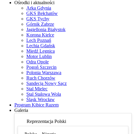
Ośrodki i aktualności
Arka Gdynia
GKS Bełchatów
GKS Tychy
Górnik Zabrze
Jagiellonia Białystok
Korona Kielce
Lech Poznań
Lechia Gdańsk
Miedź Legnica
Motor Lublin
Odra Opole
Pogoń Szczecin
Polonia Warszawa
Ruch Chorzów
Sandecja Nowy Sącz
Stal Mielec
Stal Stalowa Wola
Śląsk Wrocław
Program Kibice Razem
Galeria
Reprezentacja Polski