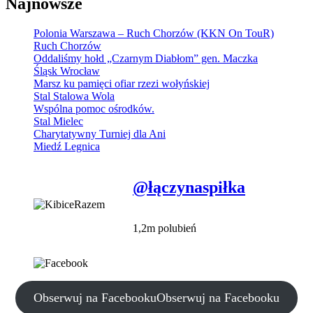
Najnowsze
Polonia Warszawa – Ruch Chorzów (KKN On TouR)
Ruch Chorzów
Oddaliśmy hołd „Czarnym Diabłom” gen. Maczka
Śląsk Wrocław
Marsz ku pamięci ofiar rzezi wołyńskiej
Stal Stalowa Wola
Wspólna pomoc ośrodków.
Stal Mielec
Charytatywny Turniej dla Ani
Miedź Legnica
@łączynaspiłka
1,2m polubień
Obserwuj na Facebooku
Obserwuj na Facebooku