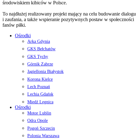
środowiskiem kibiców w Polsce.
To najdłużej realizowany projekt mający na celu budowanie dialogu
i zaufania, a także wspieranie pozytywnych postaw w społeczności
fanów piłki.
Ośrodki
Arka Gdynia
GKS Bełchatów
GKS Tychy
Górnik Zabrze
Jagiellonia Białystok
Korona Kielce
Lech Poznań
Lechia Gdańsk
Miedź Legnica
Ośrodki
Motor Lublin
Odra Opole
Pogoń Szczecin
Polonia Warszawa