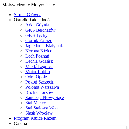
Motyw ciemny
Motyw jasny
Strona Główna
Ośrodki i aktualności
Arka Gdynia
GKS Bełchatów
GKS Tychy
Górnik Zabrze
Jagiellonia Białystok
Korona Kielce
Lech Poznań
Lechia Gdańsk
Miedź Legnica
Motor Lublin
Odra Opole
Pogoń Szczecin
Polonia Warszawa
Ruch Chorzów
Sandecja Nowy Sącz
Stal Mielec
Stal Stalowa Wola
Śląsk Wrocław
Program Kibice Razem
Galeria