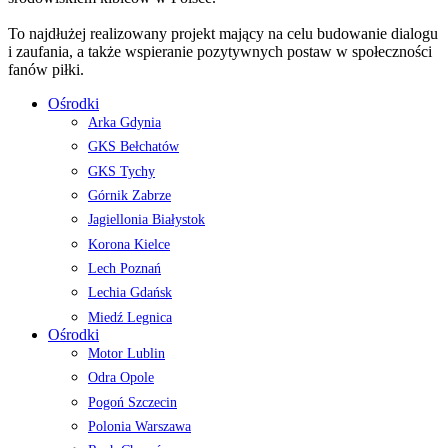
To najdłużej realizowany projekt mający na celu budowanie dialogu
i zaufania, a także wspieranie pozytywnych postaw w społeczności
fanów piłki.
Ośrodki
Arka Gdynia
GKS Bełchatów
GKS Tychy
Górnik Zabrze
Jagiellonia Białystok
Korona Kielce
Lech Poznań
Lechia Gdańsk
Miedź Legnica
Ośrodki
Motor Lublin
Odra Opole
Pogoń Szczecin
Polonia Warszawa