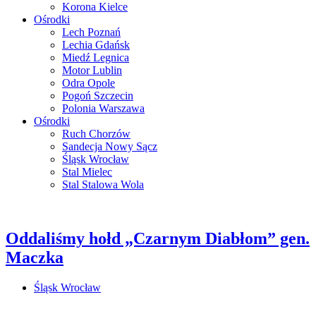
Korona Kielce
Ośrodki
Lech Poznań
Lechia Gdańsk
Miedź Legnica
Motor Lublin
Odra Opole
Pogoń Szczecin
Polonia Warszawa
Ośrodki
Ruch Chorzów
Sandecja Nowy Sącz
Śląsk Wrocław
Stal Mielec
Stal Stalowa Wola
Oddaliśmy hołd „Czarnym Diabłom” gen.
Maczka
Śląsk Wrocław