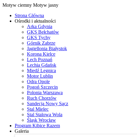
Motyw ciemny
Motyw jasny
Strona Główna
Ośrodki i aktualności
Arka Gdynia
GKS Bełchatów
GKS Tychy
Górnik Zabrze
Jagiellonia Białystok
Korona Kielce
Lech Poznań
Lechia Gdańsk
Miedź Legnica
Motor Lublin
Odra Opole
Pogoń Szczecin
Polonia Warszawa
Ruch Chorzów
Sandecja Nowy Sącz
Stal Mielec
Stal Stalowa Wola
Śląsk Wrocław
Program Kibice Razem
Galeria