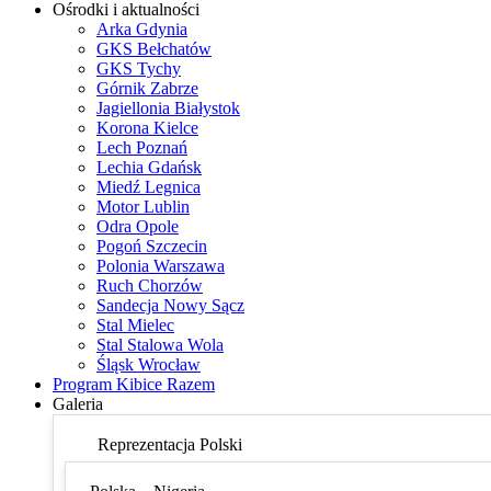
Ośrodki i aktualności
Arka Gdynia
GKS Bełchatów
GKS Tychy
Górnik Zabrze
Jagiellonia Białystok
Korona Kielce
Lech Poznań
Lechia Gdańsk
Miedź Legnica
Motor Lublin
Odra Opole
Pogoń Szczecin
Polonia Warszawa
Ruch Chorzów
Sandecja Nowy Sącz
Stal Mielec
Stal Stalowa Wola
Śląsk Wrocław
Program Kibice Razem
Galeria
Reprezentacja Polski