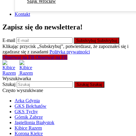
Śląsk Wrocław
Kontakt
Zapisz się do newslettera!
E-mail
Subskrybuj
Subskrybuj
Klikając przycisk „Subskrybuj”, potwierdzasz, że zapoznałeś się i
zgadzasz się z zasadami
Polityka prywatności
Obserwuj na FB
Obserwuj na FB
Wyszukiwarka
Szukaj
Szukaj
Szukaj
Często wyszukiwane
Arka Gdynia
GKS Bełchatów
GKS Tychy
Górnik Zabrze
Jagiellonia Białystok
Kibice Razem
Korona Kielce