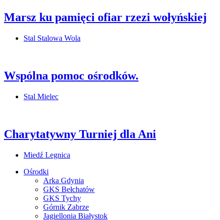
Marsz ku pamięci ofiar rzezi wołyńskiej
Stal Stalowa Wola
Wspólna pomoc ośrodków.
Stal Mielec
Charytatywny Turniej dla Ani
Miedź Legnica
Ośrodki
Arka Gdynia
GKS Bełchatów
GKS Tychy
Górnik Zabrze
Jagiellonia Białystok