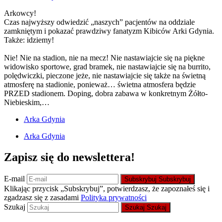
Arkowcy!
Czas najwyższy odwiedzić „naszych” pacjentów na oddziale
zamkniętym i pokazać prawdziwy fanatyzm Kibiców Arki Gdynia.
Także: idziemy!
Nie! Nie na stadion, nie na mecz! Nie nastawiajcie się na piękne
widowisko sportowe, grad bramek, nie nastawiajcie się na burrito,
polędwiczki, pieczone jeże, nie nastawiajcie się także na świetną
atmosferę na stadionie, ponieważ… świetna atmosfera będzie
PRZED stadionem. Doping, dobra zabawa w konkretnym Żółto-
Niebieskim,…
Arka Gdynia
Arka Gdynia
Zapisz się do newslettera!
E-mail
Subskrybuj
Subskrybuj
Klikając przycisk „Subskrybuj”, potwierdzasz, że zapoznałeś się i
zgadzasz się z zasadami
Polityka prywatności
Szukaj
Szukaj
Szukaj