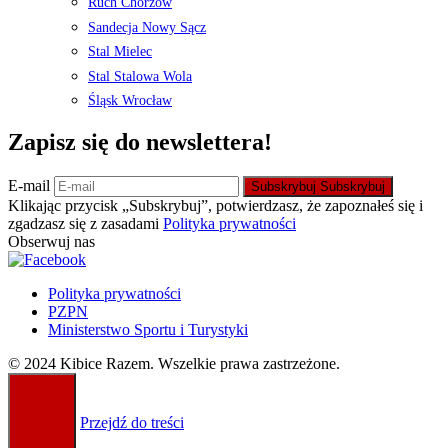
Ruch Chorzów
Sandecja Nowy Sącz
Stal Mielec
Stal Stalowa Wola
Śląsk Wrocław
Zapisz się do newslettera!
E-mail
Subskrybuj
Subskrybuj
Klikając przycisk „Subskrybuj”, potwierdzasz, że zapoznałeś się i
zgadzasz się z zasadami
Polityka prywatności
Obserwuj nas
Polityka prywatności
PZPN
Ministerstwo Sportu i Turystyki
© 2024 Kibice Razem. Wszelkie prawa zastrzeżone.
Przejdź do treści