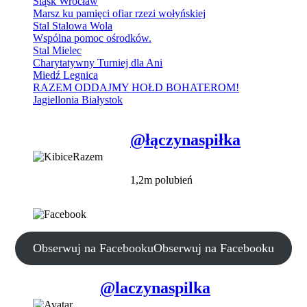
Śląsk Wrocław
Marsz ku pamięci ofiar rzezi wołyńskiej
Stal Stalowa Wola
Wspólna pomoc ośrodków.
Stal Mielec
Charytatywny Turniej dla Ani
Miedź Legnica
RAZEM ODDAJMY HOŁD BOHATEROM!
Jagiellonia Białystok
@łączynaspiłka
1,2m polubień
Obserwuj na Facebooku
Obserwuj na Facebooku
@laczynaspilka