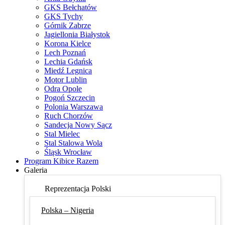
GKS Bełchatów
GKS Tychy
Górnik Zabrze
Jagiellonia Białystok
Korona Kielce
Lech Poznań
Lechia Gdańsk
Miedź Legnica
Motor Lublin
Odra Opole
Pogoń Szczecin
Polonia Warszawa
Ruch Chorzów
Sandecja Nowy Sącz
Stal Mielec
Stal Stalowa Wola
Śląsk Wrocław
Program Kibice Razem
Galeria
Reprezentacja Polski
Polska – Nigeria