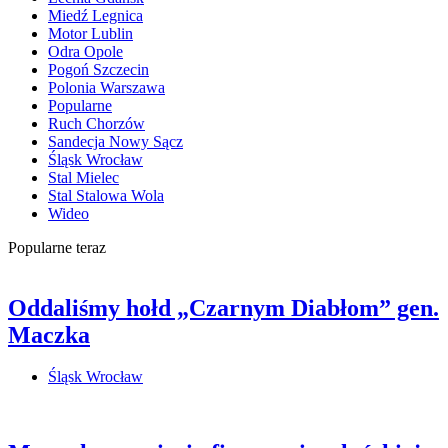
Miedź Legnica
Motor Lublin
Odra Opole
Pogoń Szczecin
Polonia Warszawa
Popularne
Ruch Chorzów
Sandecja Nowy Sącz
Śląsk Wrocław
Stal Mielec
Stal Stalowa Wola
Wideo
Popularne teraz
Oddaliśmy hołd „Czarnym Diabłom” gen.
Maczka
Śląsk Wrocław