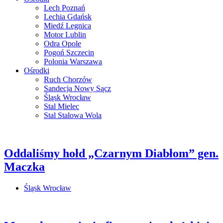
Lech Poznań
Lechia Gdańsk
Miedź Legnica
Motor Lublin
Odra Opole
Pogoń Szczecin
Polonia Warszawa
Ośrodki
Ruch Chorzów
Sandecja Nowy Sącz
Śląsk Wrocław
Stal Mielec
Stal Stalowa Wola
Oddaliśmy hołd „Czarnym Diabłom” gen.
Maczka
Śląsk Wrocław