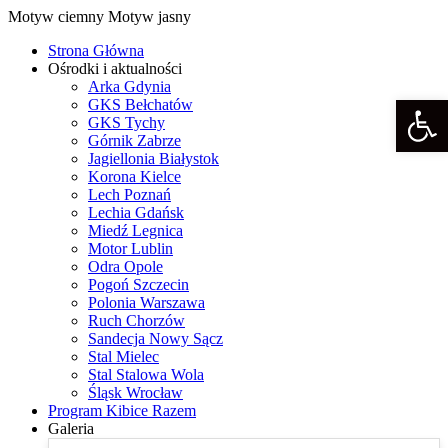
Motyw ciemny
Motyw jasny
Strona Główna
Ośrodki i aktualności
Arka Gdynia
Otwórz p
GKS Bełchatów
GKS Tychy
Górnik Zabrze
Jagiellonia Białystok
Korona Kielce
Lech Poznań
Lechia Gdańsk
Miedź Legnica
Motor Lublin
Odra Opole
Pogoń Szczecin
Polonia Warszawa
Ruch Chorzów
Sandecja Nowy Sącz
Stal Mielec
Stal Stalowa Wola
Śląsk Wrocław
Program Kibice Razem
Galeria