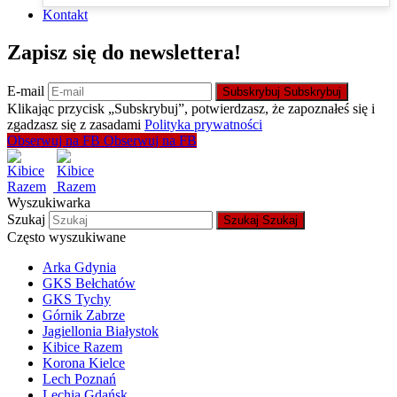
Kontakt
Zapisz się do newslettera!
E-mail
Subskrybuj
Subskrybuj
Klikając przycisk „Subskrybuj”, potwierdzasz, że zapoznałeś się i
zgadzasz się z zasadami
Polityka prywatności
Obserwuj na FB
Obserwuj na FB
Wyszukiwarka
Szukaj
Szukaj
Szukaj
Często wyszukiwane
Arka Gdynia
GKS Bełchatów
GKS Tychy
Górnik Zabrze
Jagiellonia Białystok
Kibice Razem
Korona Kielce
Lech Poznań
Lechia Gdańsk