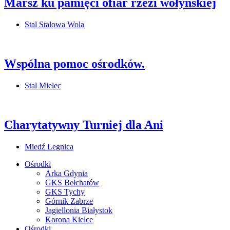
Marsz ku pamięci ofiar rzezi wołyńskiej
Stal Stalowa Wola
Wspólna pomoc ośrodków.
Stal Mielec
Charytatywny Turniej dla Ani
Miedź Legnica
Ośrodki
Arka Gdynia
GKS Bełchatów
GKS Tychy
Górnik Zabrze
Jagiellonia Białystok
Korona Kielce
Ośrodki