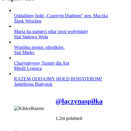
Oddaliśmy hołd „Czarnym Diabłom” gen. Maczka
Śląsk Wrocław
Marsz ku pamięci ofiar rzezi wołyńskiej
Stal Stalowa Wola
Wspólna pomoc ośrodków.
Stal Mielec
Charytatywny Turniej dla Ani
Miedź Legnica
RAZEM ODDAJMY HOŁD BOHATEROM!
Jagiellonia Białystok
@łączynaspiłka
1,2m polubień