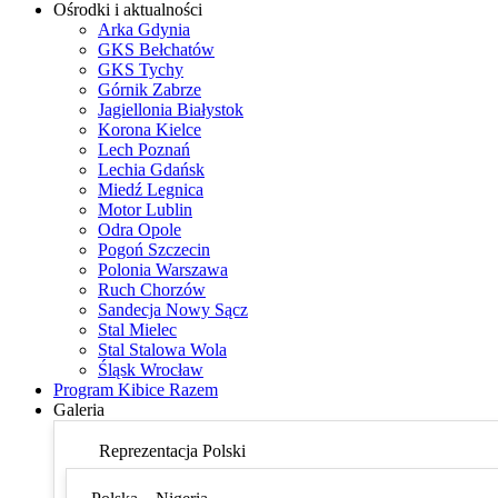
Ośrodki i aktualności
Arka Gdynia
GKS Bełchatów
GKS Tychy
Górnik Zabrze
Jagiellonia Białystok
Korona Kielce
Lech Poznań
Lechia Gdańsk
Miedź Legnica
Motor Lublin
Odra Opole
Pogoń Szczecin
Polonia Warszawa
Ruch Chorzów
Sandecja Nowy Sącz
Stal Mielec
Stal Stalowa Wola
Śląsk Wrocław
Program Kibice Razem
Galeria
Reprezentacja Polski