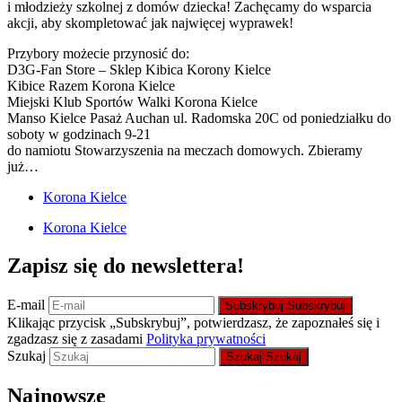
i młodzieży szkolnej z domów dziecka! Zachęcamy do wsparcia
akcji, aby skompletować jak najwięcej wyprawek!
Przybory możecie przynosić do:
D3G-Fan Store – Sklep Kibica Korony Kielce
Kibice Razem Korona Kielce
Miejski Klub Sportów Walki Korona Kielce
Manso Kielce Pasaż Auchan ul. Radomska 20C od poniedziałku do
soboty w godzinach 9-21
do namiotu Stowarzyszenia na meczach domowych. Zbieramy
już…
Korona Kielce
Korona Kielce
Zapisz się do newslettera!
E-mail
Subskrybuj
Subskrybuj
Klikając przycisk „Subskrybuj”, potwierdzasz, że zapoznałeś się i
zgadzasz się z zasadami
Polityka prywatności
Szukaj
Szukaj
Szukaj
Najnowsze