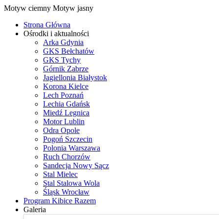
Motyw ciemny
Motyw jasny
Strona Główna
Ośrodki i aktualności
Arka Gdynia
GKS Bełchatów
GKS Tychy
Górnik Zabrze
Jagiellonia Białystok
Korona Kielce
Lech Poznań
Lechia Gdańsk
Miedź Legnica
Motor Lublin
Odra Opole
Pogoń Szczecin
Polonia Warszawa
Ruch Chorzów
Sandecja Nowy Sącz
Stal Mielec
Stal Stalowa Wola
Śląsk Wrocław
Program Kibice Razem
Galeria