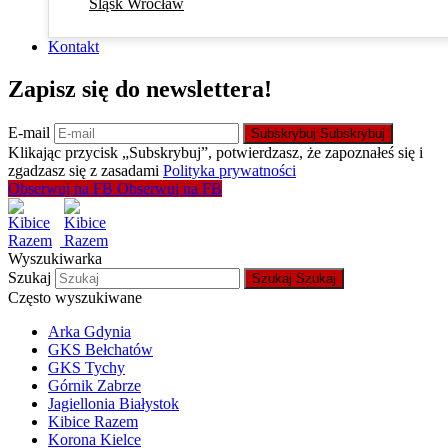
Śląsk Wrocław
Kontakt
Zapisz się do newslettera!
E-mail
Subskrybuj
Subskrybuj
Klikając przycisk „Subskrybuj”, potwierdzasz, że zapoznałeś się i
zgadzasz się z zasadami
Polityka prywatności
Obserwuj na FB
Obserwuj na FB
Wyszukiwarka
Szukaj
Szukaj
Szukaj
Często wyszukiwane
Arka Gdynia
GKS Bełchatów
GKS Tychy
Górnik Zabrze
Jagiellonia Białystok
Kibice Razem
Korona Kielce