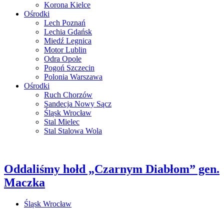
Korona Kielce
Ośrodki
Lech Poznań
Lechia Gdańsk
Miedź Legnica
Motor Lublin
Odra Opole
Pogoń Szczecin
Polonia Warszawa
Ośrodki
Ruch Chorzów
Sandecja Nowy Sącz
Śląsk Wrocław
Stal Mielec
Stal Stalowa Wola
Oddaliśmy hołd „Czarnym Diabłom” gen.
Maczka
Śląsk Wrocław