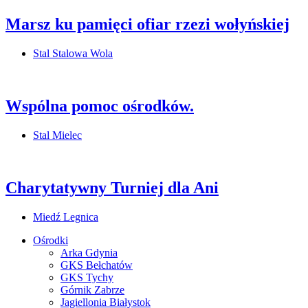
Marsz ku pamięci ofiar rzezi wołyńskiej
Stal Stalowa Wola
Wspólna pomoc ośrodków.
Stal Mielec
Charytatywny Turniej dla Ani
Miedź Legnica
Ośrodki
Arka Gdynia
GKS Bełchatów
GKS Tychy
Górnik Zabrze
Jagiellonia Białystok