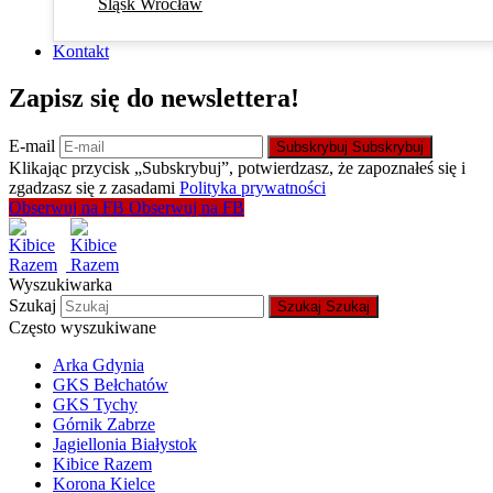
Śląsk Wrocław
Kontakt
Zapisz się do newslettera!
E-mail
Subskrybuj
Subskrybuj
Klikając przycisk „Subskrybuj”, potwierdzasz, że zapoznałeś się i
zgadzasz się z zasadami
Polityka prywatności
Obserwuj na FB
Obserwuj na FB
Wyszukiwarka
Szukaj
Szukaj
Szukaj
Często wyszukiwane
Arka Gdynia
GKS Bełchatów
GKS Tychy
Górnik Zabrze
Jagiellonia Białystok
Kibice Razem
Korona Kielce