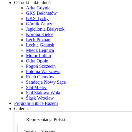
Ośrodki i aktualności
Arka Gdynia
GKS Bełchatów
GKS Tychy
Górnik Zabrze
Jagiellonia Białystok
Korona Kielce
Lech Poznań
Lechia Gdańsk
Miedź Legnica
Motor Lublin
Odra Opole
Pogoń Szczecin
Polonia Warszawa
Ruch Chorzów
Sandecja Nowy Sącz
Stal Mielec
Stal Stalowa Wola
Śląsk Wrocław
Program Kibice Razem
Galeria
Reprezentacja Polski