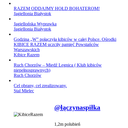
RAZEM ODDAJMY HOŁD BOHATEROM!
Jagiellonia Białystok
Jagiellońska Wyprawka
Jagiellonia Białystok
Godzina „W” połączyła kibiców w całej Polsce. Ośrodki
KIBICE RAZEM uczciły pamięć Powstańców
Warszawskich
Kibice Razem
Ruch Chorzów – Miedź Legnica ( Klub kibiców
niepełnosprawnych)
Ruch Chorzów
Cel obrany, cel zrealizowany.
Stal Mielec
@łączynaspiłka
1,2m polubień