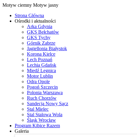
Motyw ciemny
Motyw jasny
Strona Główna
Ośrodki i aktualności
Arka Gdynia
GKS Bełchatów
GKS Tychy
Górnik Zabrze
Jagiellonia Białystok
Korona Kielce
Lech Poznań
Lechia Gdańsk
Miedź Legnica
Motor Lublin
Odra Opole
Pogoń Szczecin
Polonia Warszawa
Ruch Chorzów
Sandecja Nowy Sącz
Stal Mielec
Stal Stalowa Wola
Śląsk Wrocław
Program Kibice Razem
Galeria