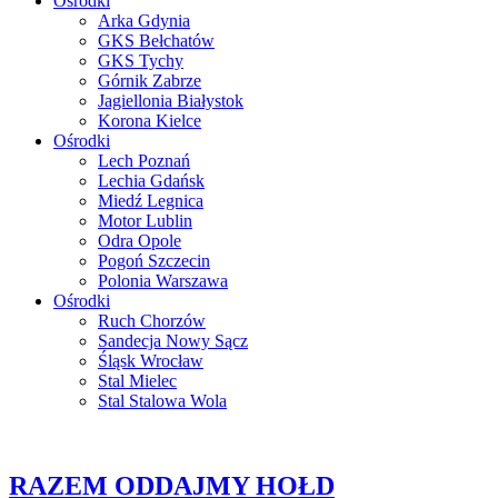
Ośrodki
Arka Gdynia
GKS Bełchatów
GKS Tychy
Górnik Zabrze
Jagiellonia Białystok
Korona Kielce
Ośrodki
Lech Poznań
Lechia Gdańsk
Miedź Legnica
Motor Lublin
Odra Opole
Pogoń Szczecin
Polonia Warszawa
Ośrodki
Ruch Chorzów
Sandecja Nowy Sącz
Śląsk Wrocław
Stal Mielec
Stal Stalowa Wola
RAZEM ODDAJMY HOŁD