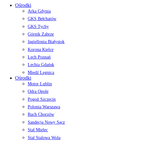
Ośrodki
Arka Gdynia
GKS Bełchatów
GKS Tychy
Górnik Zabrze
Jagiellonia Białystok
Korona Kielce
Lech Poznań
Lechia Gdańsk
Miedź Legnica
Ośrodki
Motor Lublin
Odra Opole
Pogoń Szczecin
Polonia Warszawa
Ruch Chorzów
Sandecja Nowy Sącz
Stal Mielec
Stal Stalowa Wola