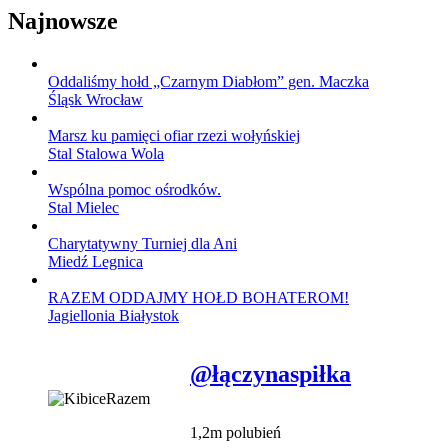
Najnowsze
Oddaliśmy hołd „Czarnym Diabłom” gen. Maczka
Śląsk Wrocław
Marsz ku pamięci ofiar rzezi wołyńskiej
Stal Stalowa Wola
Wspólna pomoc ośrodków.
Stal Mielec
Charytatywny Turniej dla Ani
Miedź Legnica
RAZEM ODDAJMY HOŁD BOHATEROM!
Jagiellonia Białystok
@łączynaspiłka
1,2m polubień