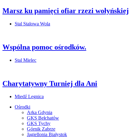
Marsz ku pamięci ofiar rzezi wołyńskiej
Stal Stalowa Wola
Wspólna pomoc ośrodków.
Stal Mielec
Charytatywny Turniej dla Ani
Miedź Legnica
Ośrodki
Arka Gdynia
GKS Bełchatów
GKS Tychy
Górnik Zabrze
Jagiellonia Białystok