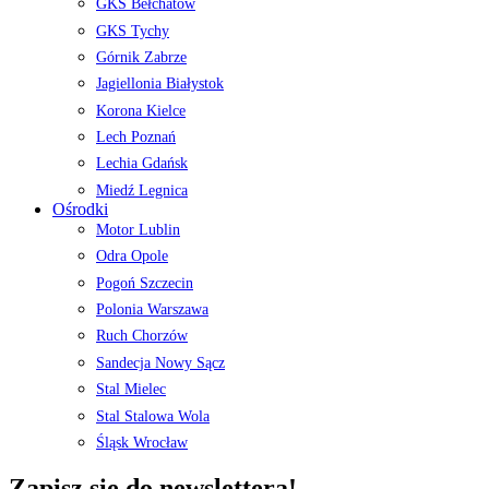
GKS Bełchatów
GKS Tychy
Górnik Zabrze
Jagiellonia Białystok
Korona Kielce
Lech Poznań
Lechia Gdańsk
Miedź Legnica
Ośrodki
Motor Lublin
Odra Opole
Pogoń Szczecin
Polonia Warszawa
Ruch Chorzów
Sandecja Nowy Sącz
Stal Mielec
Stal Stalowa Wola
Śląsk Wrocław
Zapisz się do newslettera!