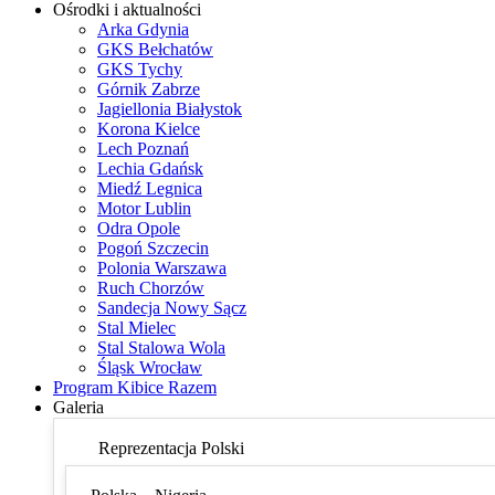
Ośrodki i aktualności
Arka Gdynia
GKS Bełchatów
GKS Tychy
Górnik Zabrze
Jagiellonia Białystok
Korona Kielce
Lech Poznań
Lechia Gdańsk
Miedź Legnica
Motor Lublin
Odra Opole
Pogoń Szczecin
Polonia Warszawa
Ruch Chorzów
Sandecja Nowy Sącz
Stal Mielec
Stal Stalowa Wola
Śląsk Wrocław
Program Kibice Razem
Galeria
Reprezentacja Polski