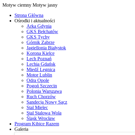
Motyw ciemny
Motyw jasny
Strona Główna
Ośrodki i aktualności
Arka Gdynia
GKS Bełchatów
GKS Tychy
Górnik Zabrze
Jagiellonia Białystok
Korona Kielce
Lech Poznań
Lechia Gdańsk
Miedź Legnica
Motor Lublin
Odra Opole
Pogoń Szczecin
Polonia Warszawa
Ruch Chorzów
Sandecja Nowy Sącz
Stal Mielec
Stal Stalowa Wola
Śląsk Wrocław
Program Kibice Razem
Galeria