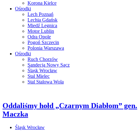
Korona Kielce
Ośrodki
Lech Poznań
Lechia Gdańsk
Miedź Legnica
Motor Lublin
Odra Opole
Pogoń Szczecin
Polonia Warszawa
Ośrodki
Ruch Chorzów
Sandecja Nowy Sącz
Śląsk Wrocław
Stal Mielec
Stal Stalowa Wola
Oddaliśmy hołd „Czarnym Diabłom” gen.
Maczka
Śląsk Wrocław