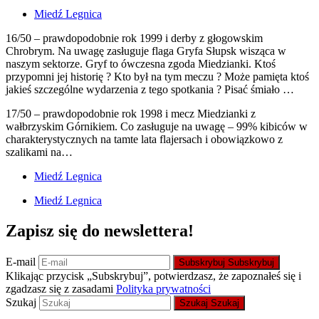
Miedź Legnica
16/50 – prawdopodobnie rok 1999 i derby z głogowskim
Chrobrym. Na uwagę zasługuje flaga Gryfa Słupsk wisząca w
naszym sektorze. Gryf to ówczesna zgoda Miedzianki. Ktoś
przypomni jej historię ? Kto był na tym meczu ? Może pamięta ktoś
jakieś szczególne wydarzenia z tego spotkania ? Pisać śmiało …
17/50 – prawdopodobnie rok 1998 i mecz Miedzianki z
wałbrzyskim Górnikiem. Co zasługuje na uwagę – 99% kibiców w
charakterystycznych na tamte lata flajersach i obowiązkowo z
szalikami na…
Miedź Legnica
Miedź Legnica
Zapisz się do newslettera!
E-mail
Subskrybuj
Subskrybuj
Klikając przycisk „Subskrybuj”, potwierdzasz, że zapoznałeś się i
zgadzasz się z zasadami
Polityka prywatności
Szukaj
Szukaj
Szukaj