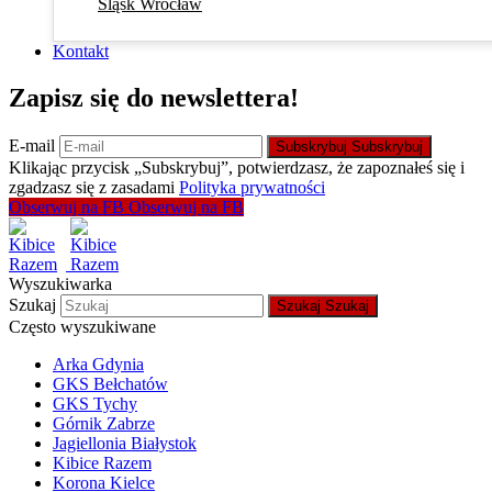
Śląsk Wrocław
Kontakt
Zapisz się do newslettera!
E-mail
Subskrybuj
Subskrybuj
Klikając przycisk „Subskrybuj”, potwierdzasz, że zapoznałeś się i
zgadzasz się z zasadami
Polityka prywatności
Obserwuj na FB
Obserwuj na FB
Wyszukiwarka
Szukaj
Szukaj
Szukaj
Często wyszukiwane
Arka Gdynia
GKS Bełchatów
GKS Tychy
Górnik Zabrze
Jagiellonia Białystok
Kibice Razem
Korona Kielce