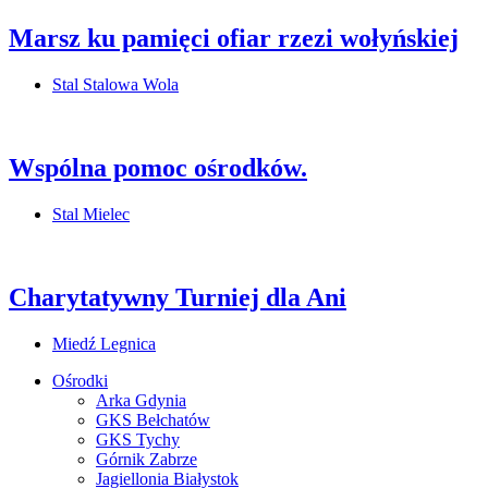
Marsz ku pamięci ofiar rzezi wołyńskiej
Stal Stalowa Wola
Wspólna pomoc ośrodków.
Stal Mielec
Charytatywny Turniej dla Ani
Miedź Legnica
Ośrodki
Arka Gdynia
GKS Bełchatów
GKS Tychy
Górnik Zabrze
Jagiellonia Białystok