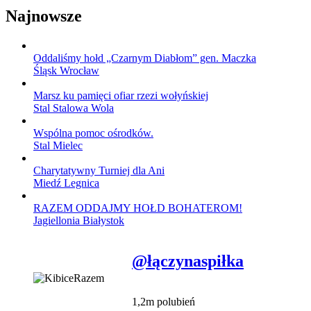
Najnowsze
Oddaliśmy hołd „Czarnym Diabłom” gen. Maczka
Śląsk Wrocław
Marsz ku pamięci ofiar rzezi wołyńskiej
Stal Stalowa Wola
Wspólna pomoc ośrodków.
Stal Mielec
Charytatywny Turniej dla Ani
Miedź Legnica
RAZEM ODDAJMY HOŁD BOHATEROM!
Jagiellonia Białystok
@łączynaspiłka
1,2m polubień