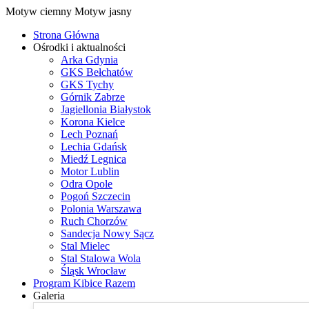
Motyw ciemny
Motyw jasny
Strona Główna
Ośrodki i aktualności
Arka Gdynia
GKS Bełchatów
GKS Tychy
Górnik Zabrze
Jagiellonia Białystok
Korona Kielce
Lech Poznań
Lechia Gdańsk
Miedź Legnica
Motor Lublin
Odra Opole
Pogoń Szczecin
Polonia Warszawa
Ruch Chorzów
Sandecja Nowy Sącz
Stal Mielec
Stal Stalowa Wola
Śląsk Wrocław
Program Kibice Razem
Galeria