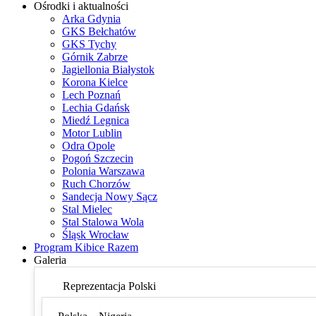
Ośrodki i aktualności
Arka Gdynia
GKS Bełchatów
GKS Tychy
Górnik Zabrze
Jagiellonia Białystok
Korona Kielce
Lech Poznań
Lechia Gdańsk
Miedź Legnica
Motor Lublin
Odra Opole
Pogoń Szczecin
Polonia Warszawa
Ruch Chorzów
Sandecja Nowy Sącz
Stal Mielec
Stal Stalowa Wola
Śląsk Wrocław
Program Kibice Razem
Galeria
Reprezentacja Polski