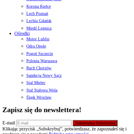
Korona Kielce
Lech Poznań
Lechia Gdańsk
Miedź Legnica
Ośrodki
Motor Lublin
Odra Opole
Pogoń Szczecin
Polonia Warszawa
Ruch Chorzów
Sandecja Nowy Sącz
Stal Mielec
Stal Stalowa Wola
Śląsk Wrocław
Zapisz się do newslettera!
E-mail
Subskrybuj
Subskrybuj
Klikając przycisk „Subskrybuj”, potwierdzasz, że zapoznałeś się i