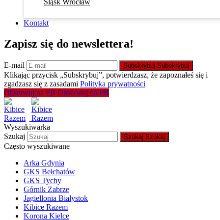
Śląsk Wrocław
Kontakt
Zapisz się do newslettera!
E-mail
Subskrybuj
Subskrybuj
Klikając przycisk „Subskrybuj”, potwierdzasz, że zapoznałeś się i
zgadzasz się z zasadami
Polityka prywatności
Obserwuj na FB
Obserwuj na FB
Wyszukiwarka
Szukaj
Szukaj
Szukaj
Często wyszukiwane
Arka Gdynia
GKS Bełchatów
GKS Tychy
Górnik Zabrze
Jagiellonia Białystok
Kibice Razem
Korona Kielce