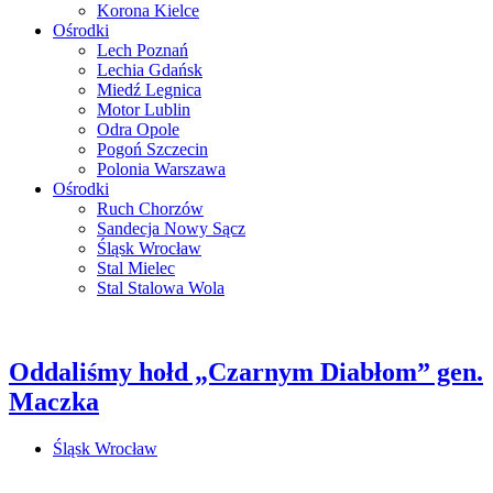
Korona Kielce
Ośrodki
Lech Poznań
Lechia Gdańsk
Miedź Legnica
Motor Lublin
Odra Opole
Pogoń Szczecin
Polonia Warszawa
Ośrodki
Ruch Chorzów
Sandecja Nowy Sącz
Śląsk Wrocław
Stal Mielec
Stal Stalowa Wola
Oddaliśmy hołd „Czarnym Diabłom” gen.
Maczka
Śląsk Wrocław