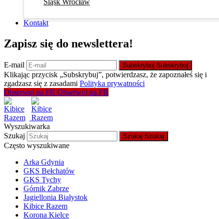
Śląsk Wrocław
Kontakt
Zapisz się do newslettera!
E-mail
Subskrybuj
Subskrybuj
Klikając przycisk „Subskrybuj”, potwierdzasz, że zapoznałeś się i
zgadzasz się z zasadami
Polityka prywatności
Obserwuj na FB
Obserwuj na FB
Wyszukiwarka
Szukaj
Szukaj
Szukaj
Często wyszukiwane
Arka Gdynia
GKS Bełchatów
GKS Tychy
Górnik Zabrze
Jagiellonia Białystok
Kibice Razem
Korona Kielce