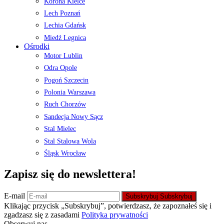
Korona Kielce
Lech Poznań
Lechia Gdańsk
Miedź Legnica
Ośrodki
Motor Lublin
Odra Opole
Pogoń Szczecin
Polonia Warszawa
Ruch Chorzów
Sandecja Nowy Sącz
Stal Mielec
Stal Stalowa Wola
Śląsk Wrocław
Zapisz się do newslettera!
E-mail
Subskrybuj
Subskrybuj
Klikając przycisk „Subskrybuj”, potwierdzasz, że zapoznałeś się i
zgadzasz się z zasadami
Polityka prywatności
Obserwuj nas