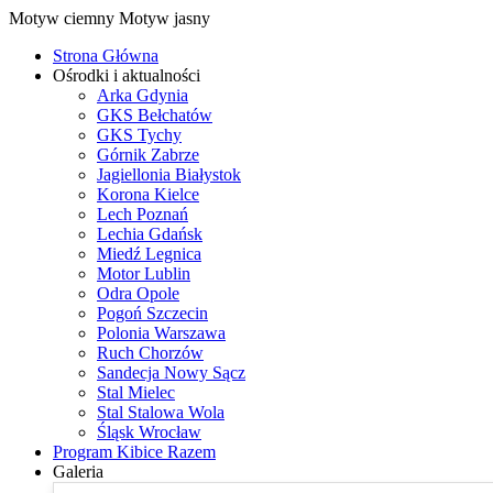
Motyw ciemny
Motyw jasny
Strona Główna
Ośrodki i aktualności
Arka Gdynia
GKS Bełchatów
GKS Tychy
Górnik Zabrze
Jagiellonia Białystok
Korona Kielce
Lech Poznań
Lechia Gdańsk
Miedź Legnica
Motor Lublin
Odra Opole
Pogoń Szczecin
Polonia Warszawa
Ruch Chorzów
Sandecja Nowy Sącz
Stal Mielec
Stal Stalowa Wola
Śląsk Wrocław
Program Kibice Razem
Galeria