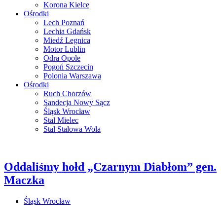
Korona Kielce
Ośrodki
Lech Poznań
Lechia Gdańsk
Miedź Legnica
Motor Lublin
Odra Opole
Pogoń Szczecin
Polonia Warszawa
Ośrodki
Ruch Chorzów
Sandecja Nowy Sącz
Śląsk Wrocław
Stal Mielec
Stal Stalowa Wola
Oddaliśmy hołd „Czarnym Diabłom” gen.
Maczka
Śląsk Wrocław