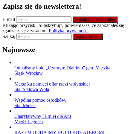
Zapisz się do newslettera!
E-mail
Subskrybuj
Subskrybuj
Klikając przycisk „Subskrybuj”, potwierdzasz, że zapoznałeś się i
zgadzasz się z zasadami
Polityka prywatności
Szukaj
Szukaj
Szukaj
Najnowsze
Oddaliśmy hołd „Czarnym Diabłom” gen. Maczka
Śląsk Wrocław
Marsz ku pamięci ofiar rzezi wołyńskiej
Stal Stalowa Wola
Wspólna pomoc ośrodków.
Stal Mielec
Charytatywny Turniej dla Ani
Miedź Legnica
RAZEM ODDAJMY HOŁD BOHATEROM!