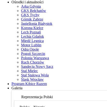
Ośrodki i aktualności
Arka Gdynia
GKS Bełchatów
GKS Tychy
Górnik Zabrze
Jagiellonia Białystok
Korona Kielce
Lech Poznań
Lechia Gdańsk
Miedź Legnica
Motor Lublin
Odra Opole
Pogoń Szczecin
Polonia Warszawa
Ruch Chorzów
Sandecja Nowy Sącz
Stal Mielec
Stal Stalowa Wola
Śląsk Wrocław
Program Kibice Razem
Galeria
Reprezentacja Polski