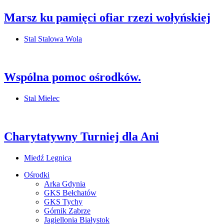
Marsz ku pamięci ofiar rzezi wołyńskiej
Stal Stalowa Wola
Wspólna pomoc ośrodków.
Stal Mielec
Charytatywny Turniej dla Ani
Miedź Legnica
Ośrodki
Arka Gdynia
GKS Bełchatów
GKS Tychy
Górnik Zabrze
Jagiellonia Białystok