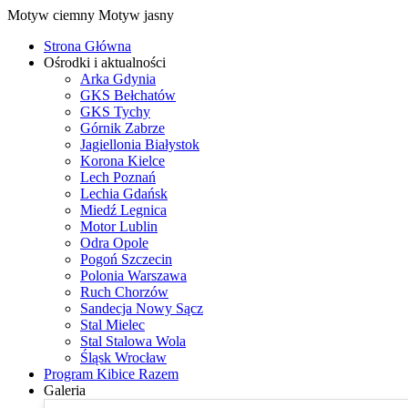
Motyw ciemny
Motyw jasny
Strona Główna
Ośrodki i aktualności
Arka Gdynia
GKS Bełchatów
GKS Tychy
Górnik Zabrze
Jagiellonia Białystok
Korona Kielce
Lech Poznań
Lechia Gdańsk
Miedź Legnica
Motor Lublin
Odra Opole
Pogoń Szczecin
Polonia Warszawa
Ruch Chorzów
Sandecja Nowy Sącz
Stal Mielec
Stal Stalowa Wola
Śląsk Wrocław
Program Kibice Razem
Galeria