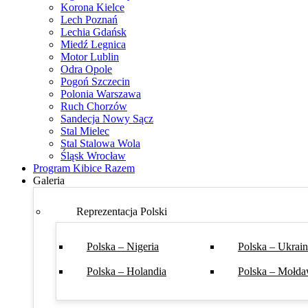
Korona Kielce
Lech Poznań
Lechia Gdańsk
Miedź Legnica
Motor Lublin
Odra Opole
Pogoń Szczecin
Polonia Warszawa
Ruch Chorzów
Sandecja Nowy Sącz
Stal Mielec
Stal Stalowa Wola
Śląsk Wrocław
Program Kibice Razem
Galeria
Reprezentacja Polski
Polska – Nigeria
Polska – Ukrai
Polska – Holandia
Polska – Mołda