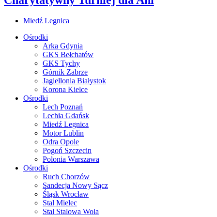
Miedź Legnica
Ośrodki
Arka Gdynia
GKS Bełchatów
GKS Tychy
Górnik Zabrze
Jagiellonia Białystok
Korona Kielce
Ośrodki
Lech Poznań
Lechia Gdańsk
Miedź Legnica
Motor Lublin
Odra Opole
Pogoń Szczecin
Polonia Warszawa
Ośrodki
Ruch Chorzów
Sandecja Nowy Sącz
Śląsk Wrocław
Stal Mielec
Stal Stalowa Wola