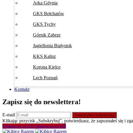
Arka Gdynia
GKS Bełchatów
GKS Tychy
Górnik Zabrze
Jagiellonia Białystok
KKS Kalisz
Korona Kielce
Lech Poznań
Kontakt
Zapisz się do newslettera!
E-mail
Subskrybuj
Subskrybuj
Klikając przycisk „Subskrybuj”, potwierdzasz, że zapoznałeś się i zg
Obserwuj na FB
Obserwuj na FB