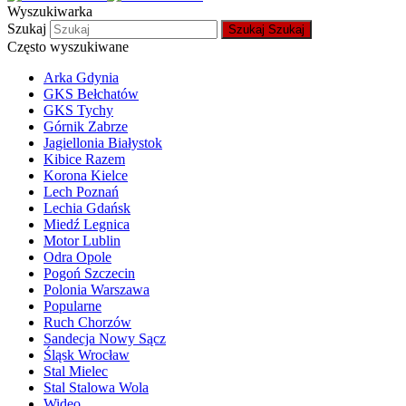
Wyszukiwarka
Szukaj
Szukaj
Szukaj
Często wyszukiwane
Arka Gdynia
GKS Bełchatów
GKS Tychy
Górnik Zabrze
Jagiellonia Białystok
Kibice Razem
Korona Kielce
Lech Poznań
Lechia Gdańsk
Miedź Legnica
Motor Lublin
Odra Opole
Pogoń Szczecin
Polonia Warszawa
Popularne
Ruch Chorzów
Sandecja Nowy Sącz
Śląsk Wrocław
Stal Mielec
Stal Stalowa Wola
Wideo