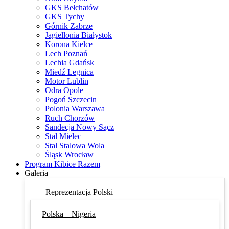
GKS Bełchatów
GKS Tychy
Górnik Zabrze
Jagiellonia Białystok
Korona Kielce
Lech Poznań
Lechia Gdańsk
Miedź Legnica
Motor Lublin
Odra Opole
Pogoń Szczecin
Polonia Warszawa
Ruch Chorzów
Sandecja Nowy Sącz
Stal Mielec
Stal Stalowa Wola
Śląsk Wrocław
Program Kibice Razem
Galeria
Reprezentacja Polski
Polska – Nigeria