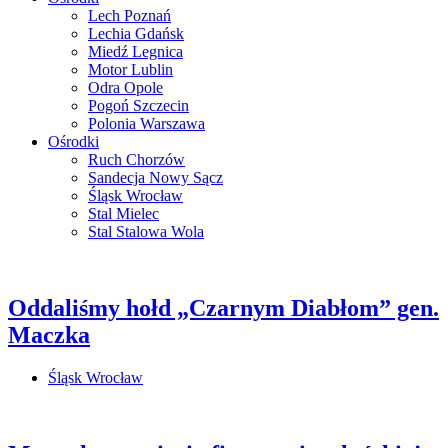
Lech Poznań
Lechia Gdańsk
Miedź Legnica
Motor Lublin
Odra Opole
Pogoń Szczecin
Polonia Warszawa
Ośrodki
Ruch Chorzów
Sandecja Nowy Sącz
Śląsk Wrocław
Stal Mielec
Stal Stalowa Wola
Oddaliśmy hołd „Czarnym Diabłom” gen.
Maczka
Śląsk Wrocław