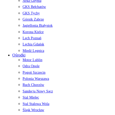
Arka Gdynia
GKS Bełchatów
GKS Tychy
Górnik Zabrze
Jagiellonia Białystok
Korona Kielce
Lech Poznań
Lechia Gdańsk
Miedź Legnica
Ośrodki
Motor Lublin
Odra Opole
Pogoń Szczecin
Polonia Warszawa
Ruch Chorzów
Sandecja Nowy Sącz
Stal Mielec
Stal Stalowa Wola
Śląsk Wrocław