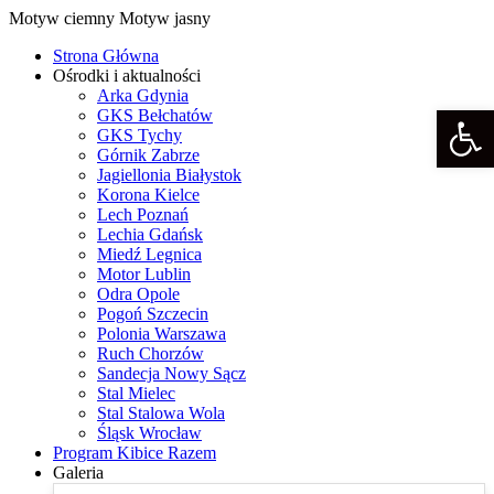
Motyw ciemny
Motyw jasny
Strona Główna
Ośrodki i aktualności
Arka Gdynia
Otwórz p
GKS Bełchatów
GKS Tychy
Górnik Zabrze
Jagiellonia Białystok
Korona Kielce
Lech Poznań
Lechia Gdańsk
Miedź Legnica
Motor Lublin
Odra Opole
Pogoń Szczecin
Polonia Warszawa
Ruch Chorzów
Sandecja Nowy Sącz
Stal Mielec
Stal Stalowa Wola
Śląsk Wrocław
Program Kibice Razem
Galeria