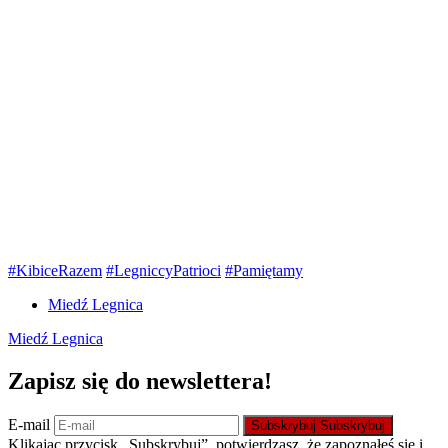
#KibiceRazem
#LegniccyPatrioci
#Pamiętamy
Miedź Legnica
Miedź Legnica
Zapisz się do newslettera!
E-mail
Subskrybuj
Subskrybuj
Klikając przycisk „Subskrybuj”, potwierdzasz, że zapoznałeś się i