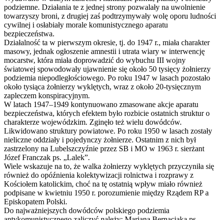
podziemne. Działania te z jednej strony pozwalały na uwolnienie
towarzyszy broni, z drugiej zaś podtrzymywały wolę oporu ludności
cywilnej i osłabiały morale komunistycznego aparatu
bezpieczeństwa.
Działalność ta w pierwszym okresie, tj. do 1947 r., miała charakter
masowy, jednak ogłoszenie amnestii i utrata wiary w interwencję
mocarstw, która miała doprowadzić do wybuchu III wojny
światowej spowodowały ujawnienie się około 50 tysięcy żołnierzy
podziemia niepodległościowego. Po roku 1947 w lasach pozostało
około tysiąca żołnierzy wyklętych, wraz z około 20-tysięcznym
zapleczem konspiracyjnym.
W latach 1947–1949 kontynuowano zmasowane akcje aparatu
bezpieczeństwa, których efektem było rozbicie ostatnich struktur o
charakterze wojewódzkim. Zginęło też wielu dowódców.
Likwidowano struktury powiatowe. Po roku 1950 w lasach zostały
nieliczne oddziały i pojedynczy żołnierze. Ostatnim z nich był
zastrzelony na Lubelszczyźnie przez SB i MO w 1963 r. sierżant
Józef Franczak ps. „Lalek”.
Wiele wskazuje na to, że walka żołnierzy wyklętych przyczyniła się
również do opóźnienia kolektywizacji rolnictwa i rozprawy z
Kościołem katolickim, choć na tę ostatnią wpływ miało również
podpisane w kwietniu 1950 r. porozumienie między Rządem RP a
Episkopatem Polski.
Do najważniejszych dowódców polskiego podziemia
antykomunistycznego zaliczyć należy: Mariana Bernaciaka ps.