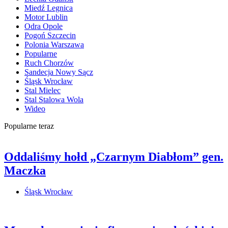
Miedź Legnica
Motor Lublin
Odra Opole
Pogoń Szczecin
Polonia Warszawa
Popularne
Ruch Chorzów
Sandecja Nowy Sącz
Śląsk Wrocław
Stal Mielec
Stal Stalowa Wola
Wideo
Popularne teraz
Oddaliśmy hołd „Czarnym Diabłom” gen.
Maczka
Śląsk Wrocław