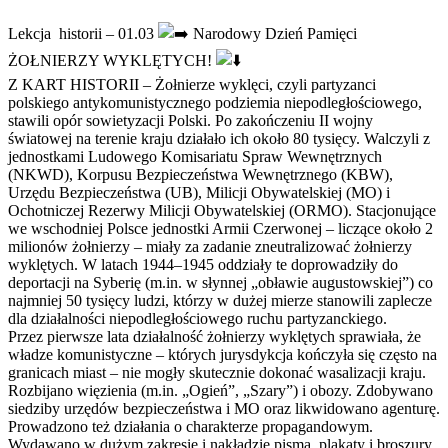
Lekcja
historii – 01.03
Narodowy Dzień Pamięci
ŻOŁNIERZY WYKLĘTYCH!
Z KART HISTORII – Żołnierze wyklęci, czyli partyzanci
polskiego antykomunistycznego podziemia niepodległościowego,
stawili opór sowietyzacji Polski. Po zakończeniu II wojny
światowej na terenie kraju działało ich około 80 tysięcy. Walczyli z
jednostkami Ludowego Komisariatu Spraw Wewnętrznych
(NKWD), Korpusu Bezpieczeństwa Wewnętrznego (KBW),
Urzędu Bezpieczeństwa (UB), Milicji Obywatelskiej (MO) i
Ochotniczej Rezerwy Milicji Obywatelskiej (ORMO). Stacjonujące
we wschodniej Polsce jednostki Armii Czerwonej – liczące około 2
milionów żołnierzy – miały za zadanie zneutralizować żołnierzy
wyklętych. W latach 1944–1945 oddziały te doprowadziły do
deportacji na Syberię (m.in. w słynnej „obławie augustowskiej”) co
najmniej 50 tysięcy ludzi, którzy w dużej mierze stanowili zaplecze
dla działalności niepodległościowego ruchu partyzanckiego.
Przez pierwsze lata działalność żołnierzy wyklętych sprawiała, że
władze komunistyczne – których jurysdykcja kończyła się często na
granicach miast – nie mogły skutecznie dokonać wasalizacji kraju.
Rozbijano więzienia (m.in. „Ogień”, „Szary”) i obozy. Zdobywano
siedziby urzędów bezpieczeństwa i MO oraz likwidowano agenturę.
Prowadzono też działania o charakterze propagandowym.
Wydawano w dużym zakresie i nakładzie pisma, plakaty i broszury