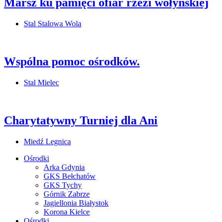
Marsz ku pamięci ofiar rzezi wołyńskiej
Stal Stalowa Wola
Wspólna pomoc ośrodków.
Stal Mielec
Charytatywny Turniej dla Ani
Miedź Legnica
Ośrodki
Arka Gdynia
GKS Bełchatów
GKS Tychy
Górnik Zabrze
Jagiellonia Białystok
Korona Kielce
Ośrodki