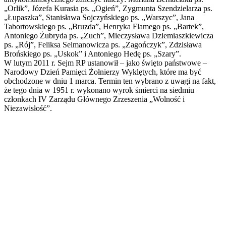
„Orlik”, Józefa Kurasia ps. „Ogień”, Zygmunta Szendzielarza ps.
„Łupaszka”, Stanisława Sojczyńskiego ps. „Warszyc”, Jana
Tabortowskiego ps. „Bruzda”, Henryka Flamego ps. „Bartek”,
Antoniego Żubryda ps. „Zuch”, Mieczysława Dziemiaszkiewicza
ps. „Rój”, Feliksa Selmanowicza ps. „Zagończyk”, Zdzisława
Brońskiego ps. „Uskok” i Antoniego Hedę ps. „Szary”.
W lutym 2011 r. Sejm RP ustanowił – jako święto państwowe –
Narodowy Dzień Pamięci Żołnierzy Wyklętych, które ma być
obchodzone w dniu 1 marca. Termin ten wybrano z uwagi na fakt,
że tego dnia w 1951 r. wykonano wyrok śmierci na siedmiu
członkach IV Zarządu Głównego Zrzeszenia „Wolność i
Niezawisłość”.