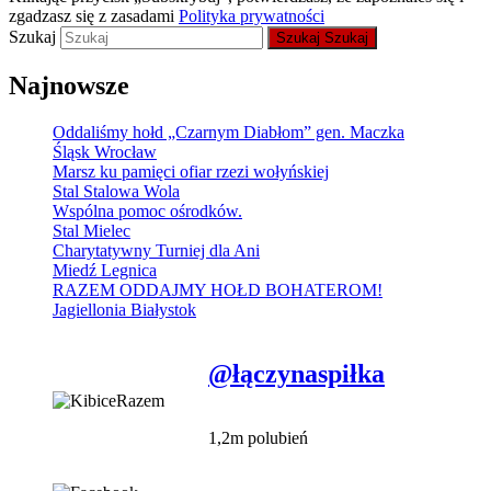
zgadzasz się z zasadami
Polityka prywatności
Szukaj
Szukaj
Szukaj
Najnowsze
Oddaliśmy hołd „Czarnym Diabłom” gen. Maczka
Śląsk Wrocław
Marsz ku pamięci ofiar rzezi wołyńskiej
Stal Stalowa Wola
Wspólna pomoc ośrodków.
Stal Mielec
Charytatywny Turniej dla Ani
Miedź Legnica
RAZEM ODDAJMY HOŁD BOHATEROM!
Jagiellonia Białystok
@łączynaspiłka
1,2m polubień