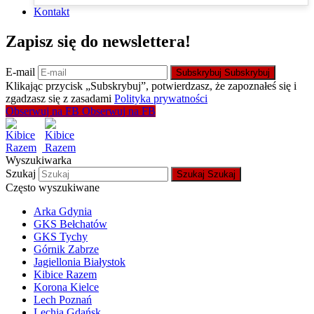
Kontakt
Zapisz się do newslettera!
E-mail
Subskrybuj
Subskrybuj
Klikając przycisk „Subskrybuj”, potwierdzasz, że zapoznałeś się i
zgadzasz się z zasadami
Polityka prywatności
Obserwuj na FB
Obserwuj na FB
Wyszukiwarka
Szukaj
Szukaj
Szukaj
Często wyszukiwane
Arka Gdynia
GKS Bełchatów
GKS Tychy
Górnik Zabrze
Jagiellonia Białystok
Kibice Razem
Korona Kielce
Lech Poznań
Lechia Gdańsk